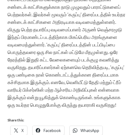
சண்டைக் காட்சிகளுக்காக நாடு முழுவதும் பாராட்டுகளைப்
பெற்றவர்கள். இவர்கள் மூவரும் ‘கருப்பு’ திரைப்படத்தில் உயர்தர
சண்டைக் காட்சிகளை அதிரடியாக வடிவமைத்துள்ளனர்.
விருது பெற்ற தயாரிப்பு வடிவமைப்பாளர் அருண் வெஞ்சரமூடு
இந்தப் பிரமாண்டப் படத்திற்காக மிகப்பெரிய அரங்குகளை
வடிவமைத்துள்ளார்.
‘கருப்பு’ திரைப்படத்தின் படப்பிடிப்பை
பொருத்தவரை ஒரு சில நாட்கள் மட்டுமே மீதமுள்ளது. ஒரே
நேரத்தில் இறுதி கட்ட வேலைகளையும் படக்குழு கவனித்து
வருகிறது. தயாரிப்பாளர்கள் ஏற்கனவெ தெரிவித்தபடி, ‘கருப்பு’
ஒரு பண்டிகை நாள் கொண்டாட்டத்துக்கான திரைப்படமாக
கச்சிதமாக இருக்கும். எனவே, வெளியீட்டு தேதி மற்றும் ட்ரீம்
வாரியர் பிக்சர்ஸின் மற்ற ஆச்சரிய அறிவிப்புகள் என்னவாக
இருக்கும் என்று யூகித்துக் கொண்டிருங்கள். உங்களுக்காக
ஒரு உயர்தர பொழுதுபோக்கு விருந்து தயாராகி வருகிறது!
Share this:
X
Facebook
WhatsApp