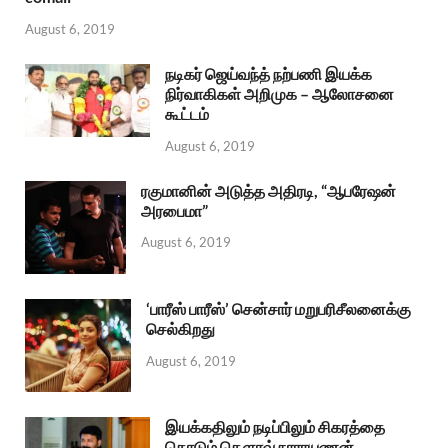
August 6, 2019
நடிகர் ஜெய்வந்த் நற்பணி இயக்க
நிர்வாகிகள் அறிமுக – ஆலோசனை
கூட்டம்
August 6, 2019
ரகுமானின் அடுத்த அதிரடி, “ஆபரேஷன்
அரபைமா”
August 6, 2019
‘பாரீஸ் பாரீஸ்’ சென்சார் மறுபரிசீலனைக்கு
செல்கிறது
August 6, 2019
இயக்கதிலும் நடிப்பிலும் சிகரத்தை
தொடும் கௌரவ் நாராயணன்