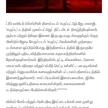
ட்ரீம் வாரியர் பிக்சர்சின் திரைப்படம் ‘கருப்பு’.
ஆர்.ஜே. பாலாஜி,
‘கருப்பு’ படத்தின் மூலம் பட்ஜெட்
திட்டமிடல் நிகழ்த்தியுள்ளார்.
சூர்யா மற்றும் த்ரிஷா இணை இருபது வருடங்களுக்குப் பிறகு
மீண்டும் ஜோடி சேரும் படம் ‘கருப்பு’. அவர்களின் முந்தைய
படங்களை ஒப்பிடும்போது, இத்திரைப்படத்தில் இருவருமே
முற்றிலும் புதிய, வித்தியாசமான கதாபாத்திரங்களில்
தோன்றவுள்ளார்கள்.
இந்திரன்ஸ், நட்டி, ஸ்வாஸிகா, அனகா
மாயா ரவி, ஷிவதா மற்றும் சுப்ரீத் ரெட்டி உள்ளிட்ட பல நடிகர்கள்
மற்றும் அனுபவமிக்க கலைஞர்களின் பட்டாளம் திரைப்படத்தில்
இணைந்துள்ளனர்.
சாய் அபயங்கர் இசையமைக்க, ஜி.கே.
விஷ்ணு ஒளிப்பதிவை கையாள்கிறார்.
கலைவாணன்
படத்தொகுப்பை மேற்கொள்கிறார்.*******
விக்ரம் மோர் மற்றும் அன்பறிவு இரட்டையர்கள் என மூன்று
சண்டைப் பயிற்சிக் கலைஞர்களும் தங்கள் அற்புதமான