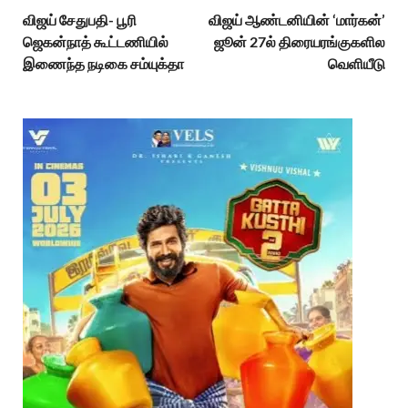
விஜய் சேதுபதி- பூரி
விஜய் ஆண்டனியின் ‘மார்கன்’
ஜெகன்நாத் கூட்டணியில்
ஜூன் 27ல் திரையரங்குகளில
இணைந்த நடிகை சம்யுக்தா
வெளியீடு