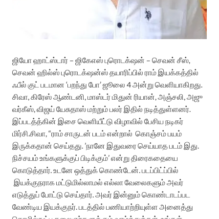
ஜியோ ஹாட்ஸ்டார் – ஜிகேஎஸ் புரொடக்‌ஷன் – செவன் சீஸ்,
செவன் ஹில்ஸ் புரொடக்‌ஷன்ஸ் தயாரிப்பில் ராம் இயக்கத்தில்
ஃபீல் குட் படமான ‘பறந்து போ’ ஜூலை 4 அன்று வெளியாகிறது.
சிவா, கிரேஸ் ஆண்டனி, மாஸ்டர் மிதுன் ரியான், அஞ்சலி, அஜு
வர்கீஸ், விஜய் யேசுதாஸ் மற்றும் பலர் இதில் நடித்துள்ளனர்.
இப்படத்த்கின் இசை வெளியீட்டு விழாவில் பேசிய நடிகர்
மிர்சி.சிவா,
“ராம் சாருடன் படம் என்றால் கொஞ்சம் பயம்
இருக்கதான் செய்தது. ’நானே இதுவரை செய்யாத படம் இது.
நிச்சயம் உங்களுக்குப் பிடிக்கும்’ என்று திரைகதையை
கொடுத்தார். உடனே ஒத்துக் கொண்டேன். படப்பிட்ப்பில்
இயக்குநராக மட்டுமில்லாமல் எல்லா வேலைகளும் அவர்
எடுத்துப் போட்டு செய்தார். அவர் இன்னும் கொண்டாடப்பட
வேண்டிய இயக்குநர். படத்தில் பணியாற்றியுள்ள அனைத்து
தொழில்நுட்ப கலைஞர்களுக்கும் வாழ்த்துக்கள். உங்கள்