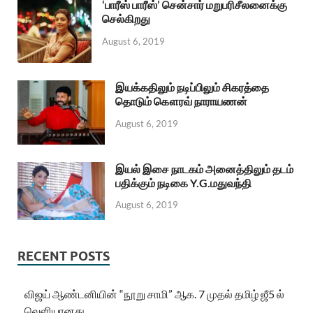
‘பாரீஸ் பாரீஸ்’ சென்சார் மறுபரிசீலனைக்கு
செல்கிறது
August 6, 2019
இயக்கதிலும் நடிப்பிலும் சிகரத்தை
தொடும் கௌரவ் நாராயணன்
August 6, 2019
இயல் இசை நாடகம் அனைத்திலும் தடம்
பதிக்கும் நடிகை Y.G.மதுவந்தி
August 6, 2019
RECENT POSTS
விஜய் ஆண்டனியின் “நூறு சாமி” ஆக. 7 முதல் தமிழ் ஜீ5 ல்
வெளியானது