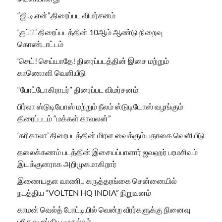
“ஜி.டி.என்”.திரைப்பட விமர்சனம்
‘குப்பி’ திரைப்படத்தின் 10ஆம் ஆண்டு நிறைவு
கொண்டாட்டம்
‘செய்! செய்யாதே! திரைப்படத்தின் இசை மற்றும்
காணொளி வெளியீடு
“போட்டோகிராபர்” திரைப்பட விமர்சனம்
பிர்லா ஸ்டுடியோஸ் மற்றும் நீலம் ஸ்டுடியோஸ் வழங்கும்
திரைப்படம் “மக்கள் காவலன்”
‘கரிகாலா’ திரைபடத்தின் மிரள வைக்கும் பதாகை வெளியீடு
தலைக்கணம் படத்தின் இசையப்பாளார் ஜவஹர் பரமசிவம்
இயக்குனராக அறிமுகமாகிறார்
இணையதள வாணிப கருத்தரங்கை சென்னையில்
நடத்திய “VOLTEN HQ INDIA” நிறுவனம்
காமன் வெல்த் போட்டியில் வென்ற வீரர்களுக்கு நினைவு
பரிசு வழங்கிய முதல்வர்