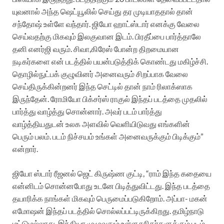
யுவனால் அந்த ஷெட்யூலில் செய்து தர முடியாததால் தான்
சந்தோஷ் உள்ளே வந்தார். ஜியோ ஹாட்ஸ்டார் எனக்கு வேலை
செய்வதற்கு மிகவும் இலகுவான இடம். பிரதீப்பை பார்த்தாலே
தனி எனர்ஜி வரும். சிவா,கிரேஸ் போன்ற திறமையான
நடிகர்களை என் படத்தில் பயன்படுத்திக் கொண்டது மகிழ்ச்சி.
தொழில்நுட்பக் குழுவினர் அனைவரும் சிறப்பாக வேலை
செய்திருக்கின்றனர் இந்த செட்டில் தான் நாம் ரிலாக்ஸாக
இருந்தேன். ரோமியோ பிக்சர்ஸ் ராகுல் இந்தப் படத்தை முதலில்
பார்த்து வாழ்த்து சொன்னார். அவர் படம் பார்த்து
வாழ்த்தியதுடன் உலக அளவில் வெளியிடுவது எங்களின்
பெரும் பலம். படம் நிச்சயம் உங்கள் அனைவருக்கும் பிடிக்கும்”
என்றார்.
ஜியோ ஸ்டார் ரீஜனல் ஜெட் கிருஷ்ண குட்டி, “ராம் இந்த கதையை
என்னிடம் சொன்னபோது உடனே பிடித்துவிட்டது. இந்த படத்தை
தயாரிக்க நாங்கள் மிகவும் பெருமைப்படுகிறோம். அப்பா- மகன்
எமோஷன் இந்தப் படத்தில் சொல்லப்பட்டிருக்கிறது. தமிழ்நாடு
மட்டுமல்லாது, இந்தியா முழுவதும் உள்ள ரசிகர்களுக்கும் படம்