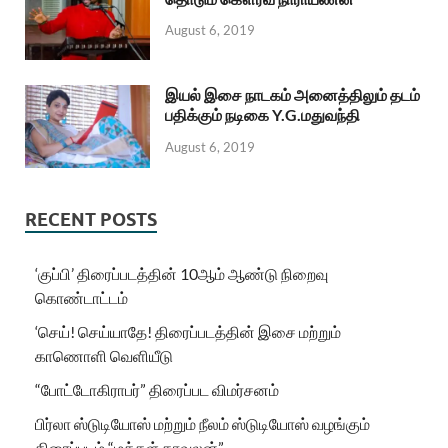
August 6, 2019
இயல் இசை நாடகம் அனைத்திலும் தடம்
பதிக்கும் நடிகை Y.G.மதுவந்தி
August 6, 2019
RECENT POSTS
‘குப்பி’ திரைப்படத்தின் 10ஆம் ஆண்டு நிறைவு
கொண்டாட்டம்
‘செய்! செய்யாதே! திரைப்படத்தின் இசை மற்றும்
காணொளி வெளியீடு
“போட்டோகிராபர்” திரைப்பட விமர்சனம்
பிர்லா ஸ்டுடியோஸ் மற்றும் நீலம் ஸ்டுடியோஸ் வழங்கும்
திரைப்படம் “மக்கள் காவலன்”