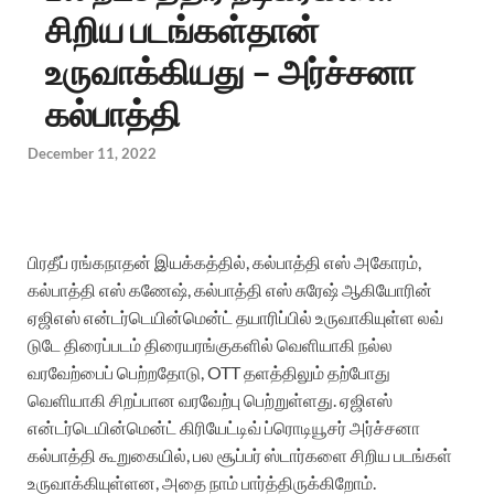
சிறிய படங்கள்தான்
உருவாக்கியது – அர்ச்சனா
கல்பாத்தி
December 11, 2022
பிரதீப்
ரங்கநாதன்
இயக்கத்தில்
,
கல்பாத்தி
எஸ்
அகோரம்
,
கல்பாத்தி
எஸ்
கணேஷ்
,
கல்பாத்தி
எஸ்
சுரேஷ்
ஆகியோரின்
ஏஜிஎஸ்
என்டர்டெயின்மென்ட்
தயாரிப்பில்
உருவாகியுள்ள
லவ்
டுடே
திரைப்படம்
திரையரங்குகளில்
வெளியாகி
நல்ல
வரவேற்பைப்
பெற்றதோடு
, OTT
தளத்திலும்
தற்போது
வெளியாகி
சிறப்பான
வரவேற்பு
பெற்றுள்ளது
.
ஏஜிஎஸ்
என்டர்டெயின்மென்ட்
கிரியேட்டிவ்
ப்ரொடியூசர்
அர்ச்சனா
கல்பாத்தி
கூறுகையில்
,
பல
சூப்பர்
ஸ்டார்களை
சிறிய
படங்கள்
உருவாக்கியுள்ளன
,
அதை
நாம்
பார்த்திருக்கிறோம்
.