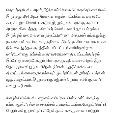
தொடந்து
பேசிய
அவர்
, “
இந்த
நம்பிக்கை
50
சதவீதம்
என்
மேல்
இருந்தது
,
மீதி
மீடியா
மேல்
எனக்குள்ள
நம்பிக்கை
.
லவ்
டுடே
ஃபர்ஸ்ட்
லுக்
வெளியானதில்
இருந்தே
எங்களுக்கு
ஏகப்பட்ட
ஆதரவு
கிடைத்தது
.
டிரெய்லர்
வெளியான
பிறகு
படம்
நல்லா
இருக்கும்
என
அனைவரும்
நம்பினீர்கள்
.
அதனால்
எங்களுக்கு
நல்ல
ஓப்பனிங்
கிடைத்தது
.
நீங்கள்
அளித்த
விமர்சனங்கள்
லவ்
டுடேவை
இந்த
வருடத்தின்
டாப்
10
படங்களில்
ஒன்றாக
மாற்றியுள்ளது
.
உங்கள்
ஆதரவு
கோமாளி
திரைப்படத்திற்கும்
இப்போது
லவ்
டுடேக்கும்
கிடைத்தது
.
எதிர்காலத்திலும்
இது
தொடரும்
என்று
நம்புகிறேன்
.
நீங்கள்
ஆதரிக்கக்கூடிய
திரைப்படங்களை
உருவாக்கவும்
முயற்சிப்பேன்
.
இந்தப்
படத்தின்
முதுகெலும்பாக
இருந்ததற்கு
ஏஜிஎஸ்
நிறுவனத்திற்கு
நன்றி
,”
என்று
கூறினார்
.
நிகழ்ச்சியில்
பேசிய
ஏஜிஎஸ்
என்டர்டெயின்மென்ட்
சிஎஃப்ஓ
ரங்கராஜன்
, “
நல்ல
கதையம்சம்
கொண்ட
படம்
எப்போதும்
வெற்றி
பெறும்
என்று
நான்
நம்புகிறேன்
.
நல்ல
கதை
,
வசனம்
மற்றும்