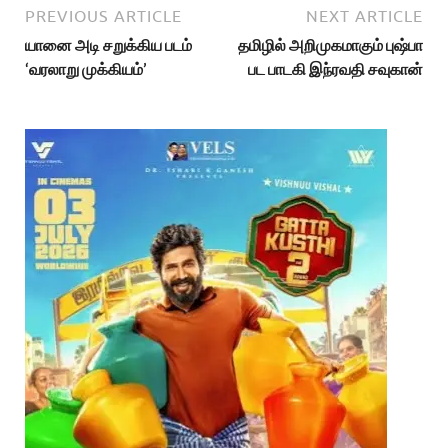
PREVIOUS ARTICLE
NEXT ARTICLE
யானை அடி சறுக்கிய படம்
தமிழில் அறிமுகமாகும் புஷ்பா
‘வரலாறு முக்கியம்’
பட பாடகி இந்ரவதி சவுகான்