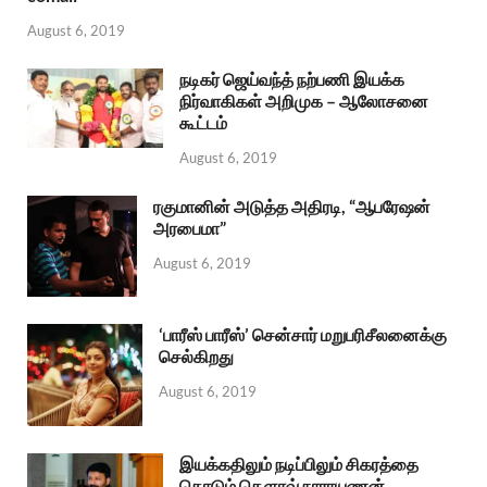
August 6, 2019
நடிகர் ஜெய்வந்த் நற்பணி இயக்க
நிர்வாகிகள் அறிமுக – ஆலோசனை
கூட்டம்
August 6, 2019
ரகுமானின் அடுத்த அதிரடி, “ஆபரேஷன்
அரபைமா”
August 6, 2019
‘பாரீஸ் பாரீஸ்’ சென்சார் மறுபரிசீலனைக்கு
செல்கிறது
August 6, 2019
இயக்கதிலும் நடிப்பிலும் சிகரத்தை
தொடும் கௌரவ் நாராயணன்