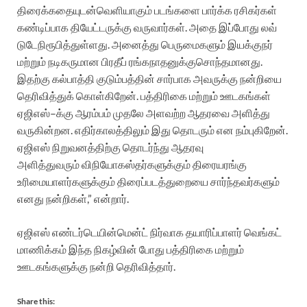
திரைக்கதையுடன்
வெளியாகும்
படங்களை
பார்க்க
ரசிகர்கள்
கண்டிப்பாக
தியேட்டருக்கு
வருவார்கள்
.
அதை
இப்போது
லவ்
டுடே
நிரூபித்துள்ளது
.
அனைத்து
பெருமைகளும்
இயக்குநர்
மற்றும்
நடிகருமான
பிரதீப்
ரங்கநாதனுக்கு
சொந்தமானது
.
இதற்கு
கல்பாத்தி
குடும்பத்தின்
சார்பாக
அவருக்கு
நன்றியை
தெரிவித்துக்
கொள்கிறேன்
.
பத்திரிகை
மற்றும்
ஊடகங்கள்
ஏஜிஎஸ்
–
க்கு
ஆரம்பம்
முதலே
அளவற்ற
ஆதரவை
அளித்து
வருகின்றன
.
எதிர்காலத்திலும்
இது
தொடரும்
என
நம்புகிறேன்
.
ஏஜிஎஸ்
நிறுவனத்திற்கு
தொடர்ந்து
ஆதரவு
அளித்துவரும்
விநியோகஸ்தர்களுக்கும்
திரையரங்கு
உரிமையாளர்களுக்கும்
திரைப்படத்துறையை
சார்ந்தவர்களும்
எனது
நன்றிகள்
,”
என்றார்
.
ஏஜிஎஸ்
எண்டர்டெயின்மென்ட்
நிர்வாக
தயாரிப்பாளர்
வெங்கட்
மாணிக்கம்
இந்த
நிகழ்வின்
போது
பத்திரிகை
மற்றும்
ஊடகங்களுக்கு
நன்றி
தெரிவித்தார்
.
Share this: