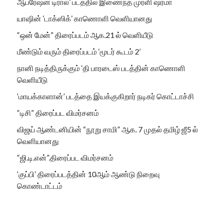
ஆபரேஷன் டிரால்’ படத்தில் இணைந்த முரளி ஷர்மா
யாஷின் ‘டாக்ஸிக்’ காணொளி வெளியானது
“ஒன் மேன்” திரைப்படம் ஆக.21 ல் வெளியீடு
மீண்டும் வரும் திரைப்படம் ‘மூடர் கூடம் 2’
நானி நடித்திருக்கும் ‘தி பாரடைஸ் படத்தின் காணொளி
வெளியீடு
‘மாயக்காளான்’ படத்தை இயக்குகிறார் நடிகர் கொட்டாச்சி
“டிசி” திரைப்பட விமர்சனம்
விஜய் ஆண்டனியின் “நூறு சாமி” ஆக. 7 முதல் தமிழ் ஜீ5 ல்
வெளியானது
“ஜி.டி.என்”.திரைப்பட விமர்சனம்
‘குப்பி’ திரைப்படத்தின் 10ஆம் ஆண்டு நிறைவு
கொண்டாட்டம்