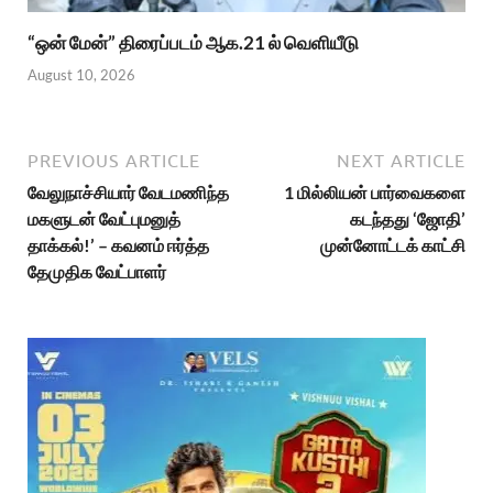
“ஒன் மேன்” திரைப்படம் ஆக.21 ல் வெளியீடு
August 10, 2026
PREVIOUS ARTICLE
NEXT ARTICLE
வேலுநாச்சியார் வேடமணிந்த
1 மில்லியன் பார்வைகளை
மகளுடன் வேட்புமனுத்
கடந்தது ‘ஜோதி’
தாக்கல்!’ – கவனம் ஈர்த்த
முன்னோட்டக் காட்சி
தேமுதிக வேட்பாளர்