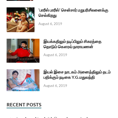
‘பாரீஸ் பாரீஸ்’ சென்சார் மறுபரிசீலனைக்கு
செல்கிறது
August 6, 2019
இயக்கதிலும் நடிப்பிலும் சிகரத்தை
தொடும் கௌரவ் நாராயணன்
August 6, 2019
இயல் இசை நாடகம் அனைத்திலும் தடம்
பதிக்கும் நடிகை Y.G.மதுவந்தி
August 6, 2019
RECENT POSTS