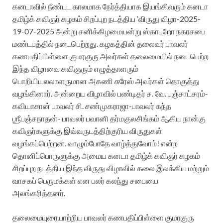
கனடாவில் நீண்டட காலமாக நேர்த்தியாக இயங்கிவரும் கனடா
தமிழ்க் கவிஞர் கழகம் சிறப்புற நடத்திய ‘விருது விழா-2025-
19-07-2025 அன்று சனிக்கிழமையன்று ஸ்காபுறோ நகரசபை
மண்டபத்தில் நடைபெற்றது.
கழகத்தின் தலைவர் பாவலர்
கணபதிப்பிள்ளை குமரகுரு அவர்கள் தலைமையில் நடைபெற்ற
இந்த விழாவை கவிஞரும் எழுத்தாளரும்
பொறியியலலாளருமான அகணி சுரேஸ் அவர்கள் தொகுத்து
வழங்கினார்.
அன்றைய விழாவில் பண்டிதர் ச. வே. பஞ்சாட்சரம்-
கவியாசான் பாவலர் சி. சண்முகராஜா-பாவலர் கந்த
ஶ்ரீபஞ்சநாதன்- பாவலர் பவானி தர்மகுலசிங்கம் ஆகிய நான்கு
கவிஞர்களுக்கு இவ்வருடத்திற்குரிய விருதுகள்
வழங்கப்பெற்றன.
வாழும்போதே வாழ்த்துவோம்! என்ற
தொனிப்பொருளுக்கு அமைய கனடா தமிழ்க் கவிஞர் கழகம்
சிறப்புற நடத்திய இந்த விருது விழாவில் கலை இலக்கிய மற்றும்
வாசகப் பெருமக்கள் என பலர் கலந்து சபையை
அலங்கரித்தனர்.
தலைமையுரையாற்றிய பாவலர் கணபதிப்பிள்ளை குமரகுரு