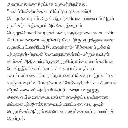
அவர்களது உரை சிறப்பாக அமைந்திருந்தது.
“படைப்பிலக்கியத்துறையில் ஈடுபாடு கொண்டு
செயற்படுபவர்கள் அதன் தொடர்ச்சியான பலனையும் அதன்
மூலம் உற்சாகத்தையும் அங்கீகாரத்தையும்
பெற்றுக்கொள்கின்றார்கள் என்ற கருத்துக்ளை உள்ளடக்கிய
சிறப்பான உரையை ஆற்றினார். தொடர்ந்து வாழ்த்துரைகளை
வழங்கிய பேராசிரியர் இ. பாலசுந்தரம்- ‘சிந்தனைப் பூக்கள்
பத்மநாதன்- ‘உதயன்’ லோகேந்திரலிங்கம்- மற்றும் கவிஞர்
சயந்தன் ஆகியோர் விருது பெறுகின்றவர்களையும் கவிதை
போன்ற இலக்கியப் படைப்புக்களை மக்களுக்காய்
படைப்பவர்களையும் பாராட்டும் வகையில் உரையாற்றினார்கள்.
வாழ்த்துரையின் போது ‘உதயன்’ லோகேந்திரலிங்கம் அவர்கள்
விழாத் தலைவர் அவர்கள் ஆற்றிய உரையானது ஒரு
அரசவையில் ;பண்டைய மன்னர் காலத்துப் புலவர்களான
கம்பனையும் இளங்கோவையும் பாராட்டி ஏனைய புலவர்
பெருமக்கள் ஆற்றும் உரைபோல அமைந்தது என்று பாராட்டிச்
சென்றார்.