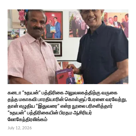
கனடா “உதயன்” பத்திரிகை அலுவலகத்திற்கு வருகை
தந்த மகாகவி பாரதியாரின் கொள்ளுப் பேரனை வரவேற்று,
தான் எழுதிய “இதுவரை” என்ற நூலை பரிசளித்தார்
“உதயன்” பத்திரிகையின் பிரதம ஆசிரியர்
லோகேந்திரலிங்கம்
July 12, 2026