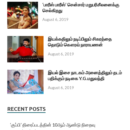
‘பாரீஸ் பாரீஸ்’ சென்சார் மறுபரிசீலனைக்கு
செல்கிறது
August 6, 2019
இயக்கதிலும் நடிப்பிலும் சிகரத்தை
தொடும் கௌரவ் நாராயணன்
August 6, 2019
இயல் இசை நாடகம் அனைத்திலும் தடம்
பதிக்கும் நடிகை Y.G.மதுவந்தி
August 6, 2019
RECENT POSTS
‘குப்பி’ திரைப்படத்தின் 10ஆம் ஆண்டு நிறைவு