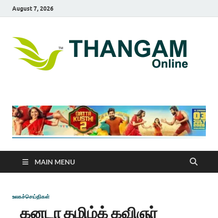
August 7, 2026
T
online
news
On
portal
MAIN MENU
உலகச்செய்திகள்
கனடா தமிழ்க் கவிஞர்