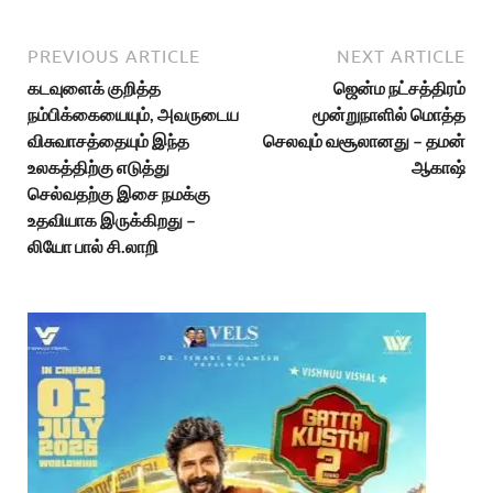
PREVIOUS ARTICLE
NEXT ARTICLE
கடவுளைக் குறித்த
ஜென்ம நட்சத்திரம்
நம்பிக்கையையும், அவருடைய
மூன்றுநாளில் மொத்த
விசுவாசத்தையும் இந்த
செலவும் வசூலானது – தமன்
உலகத்திற்கு எடுத்து
ஆகாஷ்
செல்வதற்கு இசை நமக்கு
உதவியாக இருக்கிறது –
லியோ பால் சி.லாறி