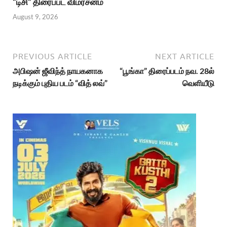
“டிசி” திரைப்பட விமர்சனம்
August 9, 2026
PREVIOUS ARTICLE
NEXT ARTICLE
அபிஷன் ஜீவிந்த் நாயகனாக
“பூங்கா” திரைப்படம் நவ. 28ல்
நடிக்கும் புதிய படம் “வித் லவ்”
வெளியீடு