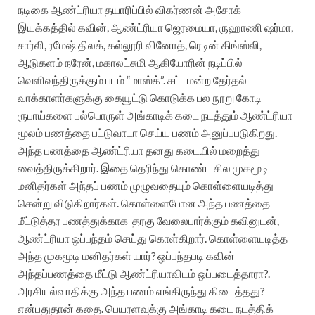
நடிகை ஆண்ட்ரியா தயாரிப்பில் விகர்ணன் அசோக்
இயக்கத்தில் கவின், ஆண்ட்ரியா ஜெரமையா, ருஹாணி ஷர்மா,
சார்லி, ரமேஷ் திலக், கல்லூரி வினோத், ரெடின் கிங்ஸ்லி,
ஆடுகளம் நரேன், மகாலட்சுமி ஆகியோரின் நடிப்பில்
வெளிவந்திருக்கும் படம் “மாஸ்க்”. சட்டமன்ற தேர்தல்
வாக்காளர்களுக்கு கையூட்டு கொடுக்க பல நூறு கோடி
ரூபாய்களை பல்பொருள் அங்காடிக் கடை நடத்தும் ஆண்ட்ரியா
மூலம் பணத்தை பட்டுவாடா செய்ய பணம் அனுப்பபடுகிறது.
அந்த பணத்தை ஆண்ட்ரியா தனது கடையில் மறைத்து
வைத்திருக்கிறார். இதை தெரிந்து கொண்ட சில முகமூடி
மனிதர்கள் அந்தப் பணம் முழுவதையும் கொள்ளையடித்து
சென்று விடுகிறார்கள். கொள்ளைபோன அந்த பணத்தை
மீட்டுத்தர பணத்துக்காக
தரகு வேலைபார்க்கும் கவினுடன்,
ஆண்ட்ரியா ஒப்பந்தம் செய்து கொள்கிறார். கொள்ளையடித்த
அந்த முகமூடி மனிதர்கள் யார்? ஒப்பந்தபடி கவின்
அந்தப்பணத்தை மீட்டு ஆண்ட்ரியாவிடம் ஒப்படைத்தாரா?.
அரசியல்வாதிக்கு அந்த பணம் எங்கிருந்து கிடைத்தது?
என்பதுதான் கதை. பெயரளவுக்கு அங்காடி கடை நடத்திக்