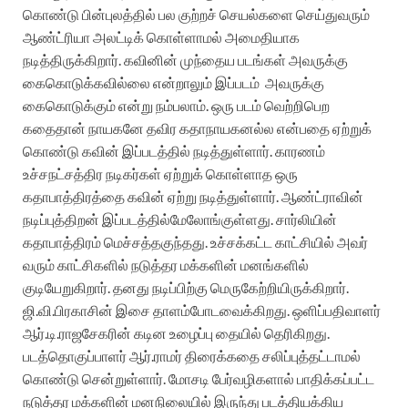
கொண்டு பின்புலத்தில் பல குற்றச் செயல்களை செய்துவரும்
ஆண்ட்ரியா அலட்டிக் கொள்ளாமல் அமைதியாக
நடித்திருக்கிறார். கவினின் முந்தைய படங்கள் அவருக்கு
கைகொடுக்கவில்லை என்றாலும் இப்படம்
அவருக்கு
கைகொடுக்கும் என்று நம்பலாம். ஒரு படம் வெற்றிபெற
கதைதான் நாயகனே தவிர கதாநாயகனல்ல என்பதை ஏற்றுக்
கொண்டு கவின் இப்படத்தில் நடித்துள்ளார். காரணம்
உச்சநட்சத்திர நடிகர்கள் ஏற்றுக் கொள்ளாத ஒரு
கதாபாத்திரத்தை கவின் ஏற்று நடித்துள்ளார். ஆண்ட்ராவின்
நடிப்புத்திறன் இப்படத்தில்மேலோங்குள்ளது. சார்லியின்
கதாபாத்திரம் மெச்சத்தகுந்தது. உச்சக்கட்ட காட்சியில் அவர்
வரும் காட்சிகளில் நடுத்தர மக்களின் மனங்களில்
குடியேறுகிறார். தனது நடிப்பிற்கு மெருகேற்றியிருக்கிறார்.
ஜி.வி.பிரகாசின் இசை தாளம்போடவைக்கிறது. ஒளிப்பதிவாளர்
ஆர்.டி.ராஜசேகரின் கடின உழைப்பு தையில் தெரிகிறது.
படத்தொகுப்பாளர் ஆர்.ராமர் திரைக்கதை சலிப்புத்தட்டாமல்
கொண்டு சென்றுள்ளார். மோசடி பேர்வழிகளால் பாதிக்கப்பட்ட
நடுத்தர மக்களின் மனநிலையில் இருந்து படத்தியக்கிய