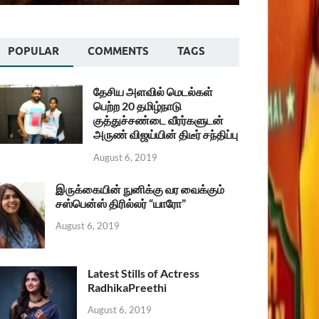
POPULAR
COMMENTS
TAGS
தேசிய அளவில் மெடல்கள்
பெற்ற 20 தமிழ்நாடு
குத்துச்சண்டை வீரர்களுடன்
அருண் விஜய்யின் திடீர் சந்திப்பு
August 6, 2019
இருக்கையின் நுனிக்கு வர வைக்கும்
சஸ்பென்ஸ் திரில்லர் “யாரோ”
August 6, 2019
Latest Stills of Actress
RadhikaPreethi
August 6, 2019