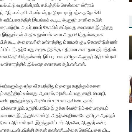
பட்டு வருகின்றார். சமீபத்தில் சென்னை ஸ்ரீராம்
் ஆர்.என்.ரவி. அவர்கள், நாடு ராமராஜ்யத்தை நோக்கி
் வரிப்பணத்தில் இயங்கக் கூடிய ஆளுநர் மாளிகையில்
ரையாற்றிய அவர், ராமர் கோயில் கட்டுவது சவாலாக இருந்தது
கவே இந்துக்கள் அதிக துன்பங்களை அனுபவித்துள்ளதாக
தியில் கூட, அனைவரின் உள்ளத்திலும் ராமன் குடி கொண்டுள்ளார்
பிட்டார். தற்போது சமூக நீதிக்கு எதிரான சனாதன தர்மத்தின்
 என தெரிவித்துள்ளார். இப்படியாக தமிழக ஆளுநர் ஆர்.என்.ரவி
 கலாச்சாரத்தில் இல்லாத சனாதன ஆர்.எஸ்.எஸ்.
அவர்களுக்கு எந்த விசயத்திலும் தனது கருத்துக்களை
வும் சுதந்திரம் உள்ளது. ஆனால், அரசியல், மத, சாதி, மொழி,
 வலியுறுத்தும் ஒரு அரசியல் சாசன பதவியை தான்
விசுவாசமும், உறுதிப்பாடும் இருக்க வேண்டும் என்பதையும்
ின் தலைவராக இருந்துகொண்டு, அதற்கெதிராகவே தமிழக ஆளுநர்
ியை ஆர்.என்.ரவி இழந்துவிட்டார். ஆகவே, ஆளுநர் என்ற
 தவறாக பயன்படுத்தி அதன் கண்ணியத்தை கெடுப்பதை விட,