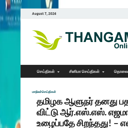
August 7, 2026
செய்திகள்
சினிமா செய்திகள்
தொலைக
மாநிலச்செய்திகள்
தமிழக ஆளுநர் தனது ப
விட்டு ஆர்.எஸ்.எஸ். எஜம
உழைப்பதே சிறந்தது! – எஸ்