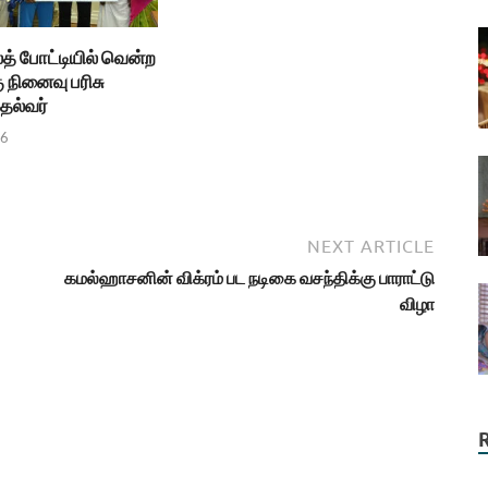
த் போட்டியில் வென்ற
ு நினைவு பரிசு
தல்வர்
26
NEXT ARTICLE
கமல்ஹாசனின் விக்ரம் பட நடிகை வசந்திக்கு பாராட்டு
விழா