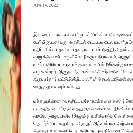
June 14, 2022
இதுதொடர்பாக எஸ்.டி.பி.ஐ. கட்சியின் மாநில தலைவர
கூறியிருப்பதாவது; அரசியல் சட்டப்படி கடமையாற்ற 
மதிப்புமிக்க பதவியை தவறாக பயன்படுத்தி அதன் கண
ஏற்றுக்கொண்ட உறுதிமொழிக்கு எதிராகவும், ஆளுநர்
முன்மாதிரியை உருவாக்கும் வகையில், இந்துத்து
வருகின்றார். ஆளுநர் ஆர்.என்.ரவி அவர்களின் செயல்ப
இருப்பதோடு மட்டுமின்றி, அவரின் செயல்பாடுகள் சன
ஊதுகுழலாகவும் உள்ளது.
மக்களுக்கான நலத்திட்ட மசோதாக்களை கண்டுகொள்ளா
சமூகநீதியை சீர்குலைத்து குலக்கல்வியை திணிக்கும
வலம்வருவது, பாசிச இந்துத்துவ சித்தாந்த கொள்
தொடர்ச்சியாக தமிழக ஆளுநர் ஆர்.என்.ரவி மேற்கொ
ஆளுநர் மாளிகையில் நடத்தியது முதற்கொண்டு, ஆளுந