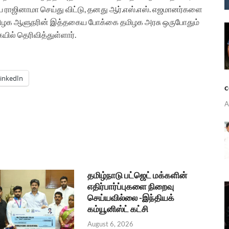
ராஜினாமா செய்து விட்டு, தனது ஆர்.எஸ்.எஸ். எஜமானர்களை
். தமிழக ஆளுநரின் இத்தகைய போக்கை தமிழக அரசு ஒருபோதும்
ில் தெரிவித்துள்ளார்.
inkedIn
c
A
தமிழ்நாடு பட்ஜெட் மக்களின்
எதிர்பார்ப்புகளை நிறைவு
செய்யவில்லை -இந்தியக்
கம்யூனிஸ்ட் கட்சி
August 6, 2026