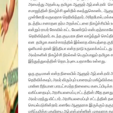
அமைத்து அதன்படி தமிழக ஆளுநர் ஆர்.என்.ரவி செயல்
சமாஜத்தின் நிகழ்ச்சி ஒன்றில் கலந்துகொண்ட ஆளுநர
முன்னேறி வருவதாக தெரிவித்தார். அதேபோல், மக்கள
நடத்திய சனாதன தர்ம அறக்கட்டளை நிகழ்ச்சியில் உ
என்றும் ராமர் கோவில் கட்ட வேண்டும் என்பதற்கா
தெரிவித்தார். கடந்த குடியரசு தின வாழ்த்துச் செய்
என தமிழக கலாச்சாரத்தில் இல்லாத விசயத்தை குறிப்
ஒளியால் தான் இந்தியா என்ற நாடு உருவாக்கப்பட்டது
அவர்களின் நிகழ்ச்சி நிரல்கள் பெரும்பாலும் தமிழக
இந்துத்துவத்தின் தொடர்புடையதாகவே உள்ளது.
ஒரு குடிமகன் என்ற நிலையில் ஆளுநர் ஆர்.என்.ரவி 
தெரிவிக்கவும், அவர் விரும்பும் யாரையும் மகிழ்விக்க
பாலின ரீதியான பாரபட்சமற்ற நிலையை கடைப்பிடிக்க
வகிப்பதையும், அரசியலமைப்பு சட்டத்தின் மீதே தனது 
அவர் மறந்து விட்டார். அரசியலமைப்புச் சட்டத்த
செயல்படுகின்றார். எனவே ஆளுநராக இருக்கும் தகுத
மதிப்புமிக்க பதவியை ஆர்.எஸ்.எஸ்ஸின் முகவராக