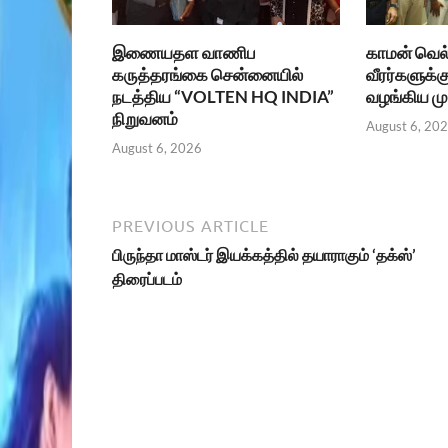
இணையதள வாணிப
காமன் வெல்
கருத்தரங்கை சென்னையில்
வீரர்களுக்க
நடத்திய “VOLTEN HQ INDIA”
வழங்கிய மு
நிறுவனம்
August 6, 20
August 6, 2026
PREVIOUS ARTICLE
பிருந்தா மாஸ்டர் இயக்கத்தில் தயாராகும் ‘தக்ஸ்’
திரைப்படம்