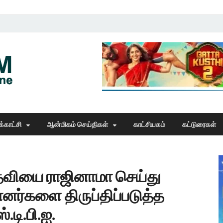
Thangam Online
online news portal
்காட்சி
ஆன்மிகம் செய்திகள்
காட்சியகம்
கட்டுரைகள்
தவியை ராஜினாமா செய்து
ானர்களை திருப்திப்படுத்த
.டி.பி.ஐ.