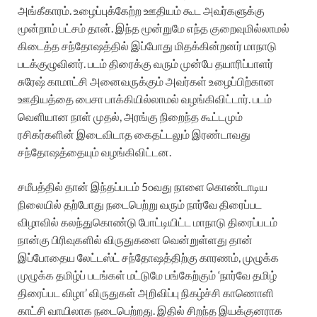
அங்கீகாரம். உழைப்புக்கேற்ற ஊதியம் கூட அவர்களுக்கு
மூன்றாம் பட்சம் தான்.
இந்த மூன்றுமே எந்த குறைவுமில்லாமல்
கிடைத்த சந்தோஷத்தில் இப்போது மிதக்கின்றனர் மாநாடு
படக்குழுவினர்.
படம் திரைக்கு வரும் முன்பே தயாரிப்பாளர்
சுரேஷ் காமாட்சி அனைவருக்கும் அவர்கள் உழைப்பிற்கான
ஊதியத்தை பைசா பாக்கியில்லாமல் வழங்கிவிட்டார்.
படம்
வெளியான நாள் முதல், அரங்கு நிறைந்த கூட்டமும்
ரசிகர்களின் இடைவிடாத கைதட்டலும் இரண்டாவது
சந்தோஷத்தையும் வழங்கிவிட்டன.
சமீபத்தில் தான் இந்தப்படம் 5௦வது நாளை கொண்டாடிய
நிலையில் தற்போது நடைபெற்று வரும் நார்வே திரைப்பட
விழாவில் கலந்துகொண்டு போட்டியிட்ட மாநாடு திரைப்படம்
நான்கு பிரிவுகளில் விருதுகளை வென்றுள்ளது தான்
இப்போதைய லேட்டஸ்ட் சந்தோஷத்திற்கு காரணம்,
முழுக்க
முழுக்க தமிழ்ப் படங்கள் மட்டுமே பங்கேற்கும் ‘நார்வே தமிழ்
திரைப்பட விழா’ விருதுகள் அறிவிப்பு நிகழ்ச்சி காணொளி
காட்சி வாயிலாக நடைபெற்றது.
இதில் சிறந்த இயக்குனராக