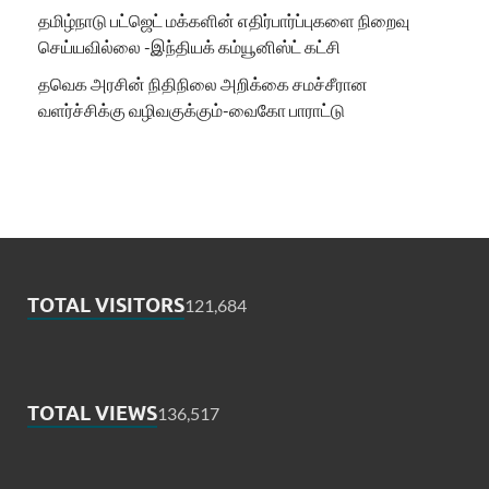
தமிழ்நாடு பட்ஜெட் மக்களின் எதிர்பார்ப்புகளை நிறைவு
செய்யவில்லை -இந்தியக் கம்யூனிஸ்ட் கட்சி
தவெக அரசின் நிதிநிலை அறிக்கை சமச்சீரான
வளர்ச்சிக்கு வழிவகுக்கும்-வைகோ பாராட்டு
TOTAL VISITORS
121,684
TOTAL VIEWS
136,517