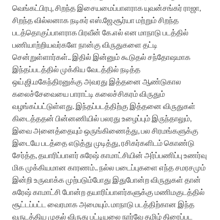
வெங்கட்பிரபு, சிறந்த இசையமைப்பாளராக யுவன்சங்கர் ராஜா,
சிறந்த வில்லனாக நடிகர் எஸ்.ஜே.சூர்யா மற்றும் சிறந்த
படத்தொகுப்பாளராக பிரவீன் கே.எல் என மாநாடு படத்தில்
பணியாற்றியவர்களே நான்கு விருதுகளை தட்டி
சென்றுள்ளார்கள்..
இதில் இன்னும் கூடுதல் சந்தோஷமாக
இந்தப்படத்தில் முக்கிய வேடத்தில் நடித்த
ஒய்.ஜி.மகேந்திரனுக்கு அவரது இத்தனை ஆண்டுகால
கலைச்சேவையை பாராட்டி கலைச்சிகரம் விருதும்
வழங்கப்பட்டுள்ளது.
இந்தப்படத்திற்கு இத்தனை விருதுகள்
கிடைத்ததன் பின்னணியில் பலரது உழைப்பும் இருந்தாலும்,
இவை அனைத்தையும் ஒருங்கிணைத்து, பல சிரமங்களுக்கு
இடையே படத்தை எடுத்து முடித்து, ரசிகர்களிடம் கொண்டு
சேர்த்த, தயாரிப்பாளர் சுரேஷ் காமாட்சியின் அர்ப்பணிப்பு உணர்வு
மிக முக்கியமான காரணம்.. நல்ல படைப்புகளை எந்த சமரசமும்
இன்றி உருவாக்க முற்படும்போது இதுபோன்ற விருதுகள் தான்
சுரேஷ் காமாட்சி போன்ற தயாரிப்பாளர்களுக்கு மணிமகுடத்தில்
சூட்டப்பட்ட வைரமாக அமையும்.
மாநாடு படத்திற்கான இந்த
வருடத்திய முதல் விருது பட்டியலை நார்வே தமிழ் திரைப்பட