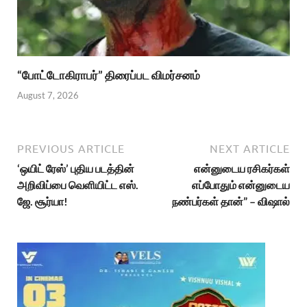
“போட்டோகிராபர்” திரைப்பட விமர்சனம்
August 7, 2026
PREVIOUS ARTICLE
NEXT ARTICLE
‘ஒயிட் ரேஸ்’ புதிய படத்தின்
என்னுடைய ரசிகர்கள்
அறிவிப்பை வெளியிட்ட எஸ்.
எப்போதும் என்னுடைய
ஜே. சூர்யா!
நண்பர்கள் தான்” – விஷால்