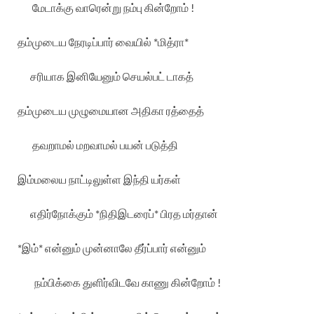
மேடாக்கு
வாரென்று
நம்பு
கின்றோம்
!
தம்முடைய
நேரடிப்பார்
வையில்
*
மித்ரா
*
சரியாக
இனியேனும்
செயல்பட்
டாகத்
தம்முடைய
முழுமையான
அதிகா
ரத்தைத்
தவறாமல்
மறவாமல்
பயன்
படுத்தி
இம்மலைய
நாட்டிலுள்ள
இந்தி
யர்கள்
எதிர்நோக்கும்
*
நிதிஇடரைப்
*
பிரத
மர்தான்
*
இம்
*
என்னும்
முன்னாலே
தீர்ப்பார்
என்னும்
நம்பிக்கை
துளிர்விடவே
காணு
கின்றோம்
!