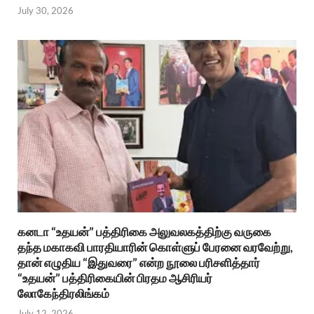
July 30, 2026
கனடா “உதயன்” பத்திரிகை அலுவலகத்திற்கு வருகை
தந்த மகாகவி பாரதியாரின் கொள்ளுப் பேரனை வரவேற்று,
தான் எழுதிய “இதுவரை” என்ற நூலை பரிசளித்தார்
“உதயன்” பத்திரிகையின் பிரதம ஆசிரியர்
லோகேந்திரலிங்கம்
July 12, 2026