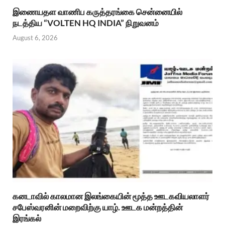
இணையதள வாணிப கருத்தரங்கை சென்னையில்
நடத்திய “VOLTEN HQ INDIA” நிறுவனம்
August 6, 2026
கனடாவில் காலமான இலங்கையின் மூத்த ஊடகவியலாளர்
சபேஸ்வரனின் மறைவிற்கு யாழ். ஊடக மன்றத்தின்
இரங்கல்