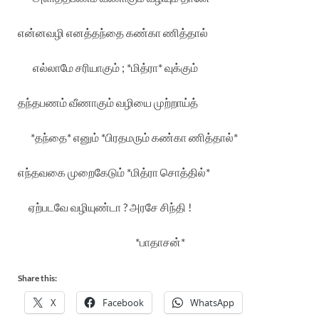
என்னவழி
எனத்தந்தை
கண்கா
ணித்தால்
எல்லாமே
சரியாகும்
; *
மித்ரா
*
வுக்கும்
தந்தபணம்
வீணாகும்
வழியை
முற்றாய்த்
*
தந்தை
*
எனும்
*
பிரதமரும்
கண்கா
ணித்தால்
*
எந்தவகை
முறைகேடும்
*
மித்ரா
சொத்தில்
*
ஏற்படவே
வழியுண்டா
?
அரசே
சிந்தி
!
*
பாதாசன்
*
Share this:
X
Facebook
WhatsApp