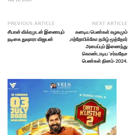
PREVIOUS ARTICLE
NEXT ARTICLE
சீயான் விக்ரமுடன் இணையும்
கனடிய பெண்கள் கழகமும்
நடிகை துஷாரா விஜயன்
,ஈற்றோபிக்கோ தமிழ் மூத்தோர்
அமைப்பும் இணைந்து
கொண்டாடிய ‘சர்வதேச
பெண்கள் தினம்-2024.