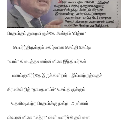
பிரதமர்தம்
துறையினுக்கே
மீண்டும்
*
மித்ரா
*
பெயர்ந்திருக்கும்
மகிழ்வான
செய்தி
கேட்டு
*
வரம்
*
கிடைத்த
உணர்வினிலே
இந்தி
யர்கள்
மனம்குளிர்ந்தே
இருக்கின்றார்
!
இம்மாற்
றத்தைச்
சிரமமின்றித்
*
தாமதமாய்ச்
*
செய்தி
ருக்கும்
தெளிவுபெற்ற
பிரதமர்க்கு
நன்றி
;
அன்னார்
விரைவினிலே
*
மித்ரா
*
வின்
வளர்ச்சி
தன்னை