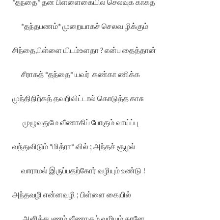
*
தந்தை
*
தன்
பிள்ளைகையில்
செலவுக்
காகத்
*
தந்தபணம்
*
முறையாகச்
செலவ
ழிக்கும்
சிந்தை
,
பிள்ளை
யிடம்உளதா
?
என்ப
தைத்தான்
சீராகத்
*
தந்தை
*
யவர்
கண்கா
ணிக்க
முந்திநிற்கத்
தவறிவிட்டால்
கொடுத்த
காசு
முழுவதுமே
வீணாகிப்
போகும்
வாய்ப்பு
வந்துவிடும்
*
மித்ரா
*
வில்
;
அந்தச்
சூழல்
வாராமல்
இருப்பதற்கோர்
வழியும்
உண்டு
!
அந்தவழி
என்னவழி
;
பிள்ளை
கையில்
அளித்தபணம்
வீணாகும்
வழியும்
தானே