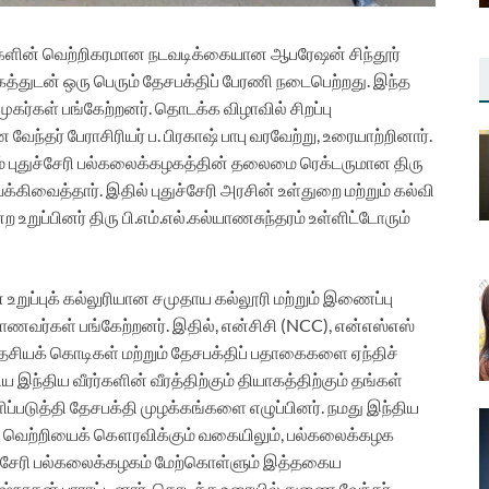
ைகளின் வெற்றிகரமான நடவடிக்கையான ஆபரேஷன் சிந்தூர்
த்துடன் ஒரு பெரும் தேசபக்திப் பேரணி நடைபெற்றது. இந்த
முகர்கள் பங்கேற்றனர்.
தொடக்க விழாவில் சிறப்பு
ந்தர் பேராசிரியர் ப. பிரகாஷ் பாபு வரவேற்று, உரையாற்றினார்.
ும் புதுச்சேரி பல்கலைக்கழகத்தின் தலைமை ரெக்டருமான திரு
வைத்தார். இதில் புதுச்சேரி அரசின் உள்துறை மற்றும் கல்வி
உறுப்பினர் திரு பி.எம்.எல்.கல்யாணசுந்தரம் உள்ளிட்டோரும்
 உறுப்புக் கல்லுரியான சமுதாய கல்லூரி மற்றும் இணைப்பு
 மாணவர்கள் பங்கேற்றனர். இதில், என்சிசி (NCC), என்எஸ்எஸ்
ேசியக் கொடிகள் மற்றும் தேசபக்திப் பதாகைகளை ஏந்திச்
 இந்திய வீரர்களின் வீரத்திற்கும் தியாகத்திற்கும் தங்கள்
ப்படுத்தி தேசபக்தி முழக்கங்களை எழுப்பினர்.
நமது இந்திய
ன் வெற்றியைக் கௌரவிக்கும் வகையிலும், பல்கலைக்கழக
துச்சேரி பல்கலைக்கழகம் மேற்கொள்ளும் இத்தகைய
நாதன் பாராட்டினார்.
தொடக்க உரையில் துணை வேந்தர்