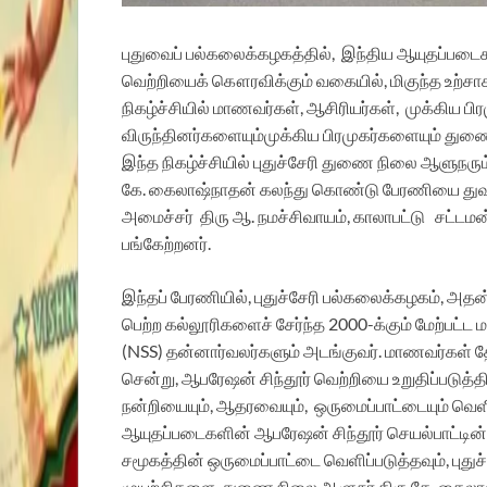
புதுவைப் பல்கலைக்கழகத்தில், இந்திய ஆயுதப்பட
வெற்றியைக் கௌரவிக்கும் வகையில், மிகுந்த உற்சாக
நிகழ்ச்சியில் மாணவர்கள், ஆசிரியர்கள், முக்கிய பிர
விருந்தினர்களையும்முக்கிய பிரமுகர்களையும் துணை வே
இந்த நிகழ்ச்சியில் புதுச்சேரி துணை நிலை ஆளுநர
கே. கைலாஷ்நாதன் கலந்து கொண்டு பேரணியை துவக்கி
அமைச்சர் திரு ஆ. நமச்சிவாயம், காலாபட்டு சட்டமன்ற 
பங்கேற்றனர்.
இந்தப் பேரணியில், புதுச்சேரி பல்கலைக்கழகம், அதன்
பெற்ற கல்லூரிகளைச் சேர்ந்த 2000-க்கும் மேற்பட்ட
(NSS) தன்னார்வலர்களும் அடங்குவர். மாணவர்கள் த
சென்று, ஆபரேஷன் சிந்தூர் வெற்றியை உறுதிப்படுத்திய
நன்றியையும், ஆதரவையும், ஒருமைப்பாட்டையும் வெளி
ஆயுதப்படைகளின் ஆபரேஷன் சிந்தூர் செயல்பாட்டி
சமூகத்தின் ஒருமைப்பாட்டை வெளிப்படுத்தவும், பு
முயற்சிகளை, துணை நிலை ஆளுநர் திரு கே. கைலாஷ்