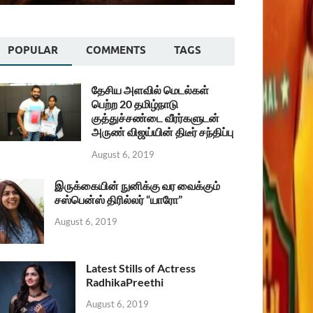
POPULAR
COMMENTS
TAGS
தேசிய அளவில் மெடல்கள்
பெற்ற 20 தமிழ்நாடு
குத்துச்சண்டை வீரர்களுடன்
அருண் விஜய்யின் திடீர் சந்திப்பு
August 6, 2019
இருக்கையின் நுனிக்கு வர வைக்கும்
சஸ்பென்ஸ் திரில்லர் “யாரோ”
August 6, 2019
Latest Stills of Actress
RadhikaPreethi
August 6, 2019