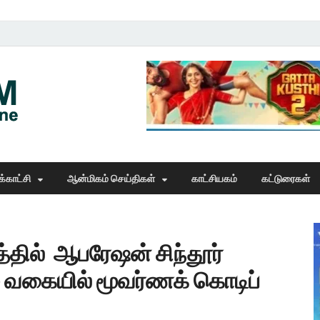
Thangam Online
online news portal
்காட்சி
ஆன்மிகம் செய்திகள்
காட்சியகம்
கட்டுரைகள்
்தில் ஆபரேஷன் சிந்தூர்
வகையில் மூவர்ணக் கொடிப்