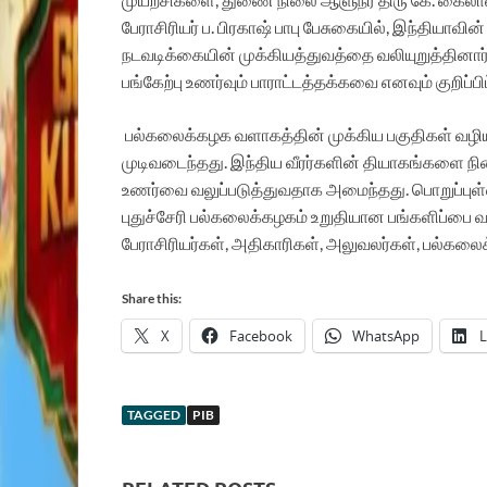
பேராசிரியர் ப. பிரகாஷ் பாபு பேசுகையில், இந்தியாவி
நடவடிக்கையின் முக்கியத்துவத்தை வலியுறுத்தினார
பங்கேற்பு உணர்வும் பாராட்டத்தக்கவை எனவும் குறிப்பிட
பல்கலைக்கழக வளாகத்தின் முக்கிய பகுதிகள் வழிய
முடிவடைந்தது. இந்திய வீரர்களின் தியாகங்களை நின
உணர்வை வலுப்படுத்துவதாக அமைந்தது. பொறுப்புள்
புதுச்சேரி பல்கலைக்கழகம் உறுதியான பங்களிப்பை வ
பேராசிரியர்கள், அதிகாரிகள், அலுவலர்கள், பல்க
Share this:
X
Facebook
WhatsApp
L
TAGGED
PIB