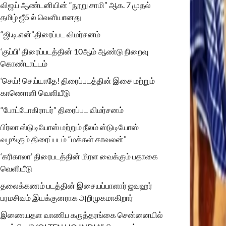
விஜய் ஆண்டனியின் “நூறு சாமி” ஆக. 7 முதல்
தமிழ் ஜீ5 ல் வெளியானது
“ஜி.டி.என்”.திரைப்பட விமர்சனம்
‘குப்பி’ திரைப்படத்தின் 10ஆம் ஆண்டு நிறைவு
கொண்டாட்டம்
‘செய்! செய்யாதே! திரைப்படத்தின் இசை மற்றும்
காணொளி வெளியீடு
“போட்டோகிராபர்” திரைப்பட விமர்சனம்
பிர்லா ஸ்டுடியோஸ் மற்றும் நீலம் ஸ்டுடியோஸ்
வழங்கும் திரைப்படம் “மக்கள் காவலன்”
‘கரிகாலா’ திரைபடத்தின் மிரள வைக்கும் பதாகை
வெளியீடு
தலைக்கணம் படத்தின் இசையப்பாளார் ஜவஹர்
பரமசிவம் இயக்குனராக அறிமுகமாகிறார்
இணையதள வாணிப கருத்தரங்கை சென்னையில்