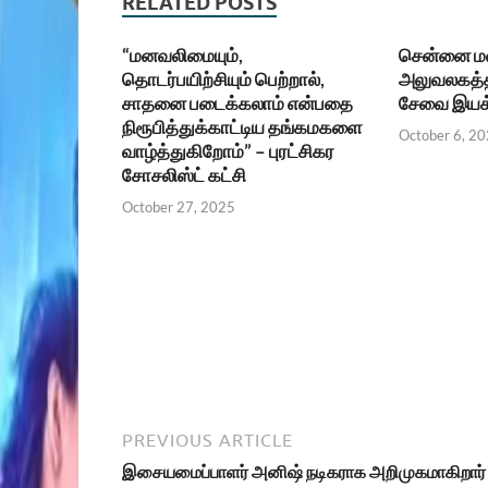
RELATED POSTS
“மனவலிமையும்,
சென்னை மண்
தொடர்பயிற்சியும் பெற்றால்,
அலுவலகத்த
சாதனை படைக்கலாம் என்பதை
சேவை இயக
நிரூபித்துக்காட்டிய தங்கமகளை
October 6, 2
வாழ்த்துகிறோம்” – புரட்சிகர
சோசலிஸ்ட் கட்சி
October 27, 2025
PREVIOUS ARTICLE
இசையமைப்பாளர் அனிஷ் நடிகராக அறிமுகமாகிறார்