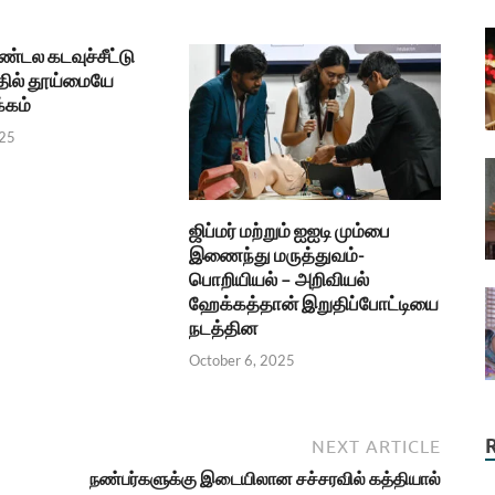
டல கடவுச்சீட்டு
ில் தூய்மையே
்கம்
025
ஜிப்மர் மற்றும் ஐஐடி மும்பை
இணைந்து மருத்துவம்-
பொறியியல் – அறிவியல்
ஹேக்கத்தான் இறுதிப்போட்டியை
நடத்தின
October 6, 2025
NEXT ARTICLE
நண்பர்களுக்கு இடையிலான சச்சரவில் கத்தியால்