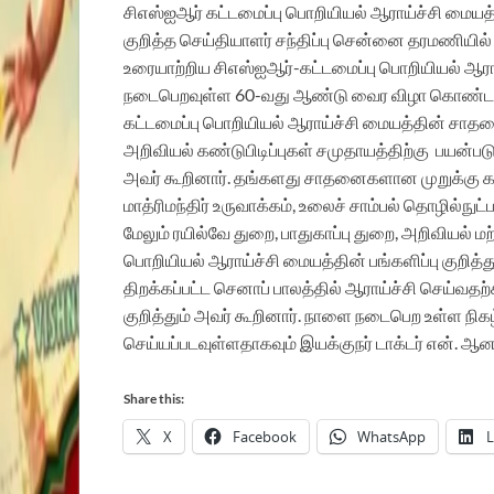
சிஎஸ்ஐஆர் கட்டமைப்பு பொறியியல் ஆராய்ச்சி மை
குறித்த செய்தியாளர் சந்திப்பு சென்னை தரமணியில
உரையாற்றிய சிஎஸ்ஐஆர்-கட்டமைப்பு பொறியியல் ஆராய
நடைபெறவுள்ள 60-வது ஆண்டு வைர விழா கொண்டாட்ட
கட்டமைப்பு பொறியியல் ஆராய்ச்சி மையத்தின் சாதனைக
அறிவியல் கண்டுபிடிப்புகள் சமுதாயத்திற்கு பயன்
அவர் கூறினார். தங்களது சாதனைகளான முறுக்கு கம்பி 
மாத்ரிமந்திர் உருவாக்கம், உலைச் சாம்பல் தொழில்நுட்ப
மேலும் ரயில்வே துறை, பாதுகாப்பு துறை, அறிவியல் மற்
பொறியியல் ஆராய்ச்சி மையத்தின் பங்களிப்பு குறித்து
திறக்கப்பட்ட செனாப் பாலத்தில் ஆராய்ச்சி செய்வதற்
குறித்தும் அவர் கூறினார். நாளை நடைபெற உள்ள நிகழ்
செய்யப்படவுள்ளதாகவும் இயக்குநர் டாக்டர் என். ஆன
Share this:
X
Facebook
WhatsApp
L