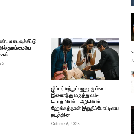
டல கடவுச்சீட்டு
ில் தூய்மையே
c
்கம்
A
025
ஜிப்மர் மற்றும் ஐஐடி மும்பை
இணைந்து மருத்துவம்-
பொறியியல் – அறிவியல்
ஹேக்கத்தான் இறுதிப்போட்டியை
நடத்தின
October 6, 2025