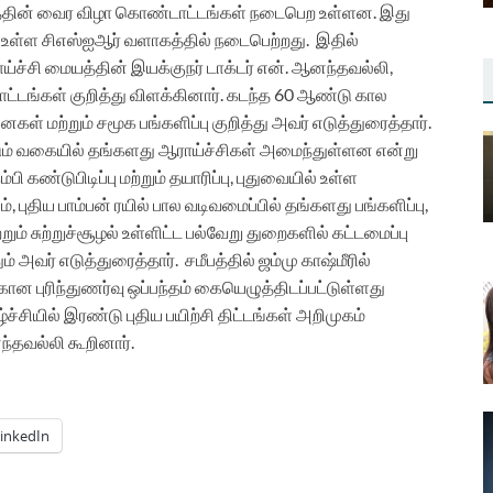
யத்தின் வைர விழா கொண்டாட்டங்கள் நடைபெற உள்ளன. இது
் உள்ள சிஎஸ்ஐஆர் வளாகத்தில் நடைபெற்றது.
இதில்
்ச்சி மையத்தின் இயக்குநர் டாக்டர் என். ஆனந்தவல்லி,
ங்கள் குறித்து விளக்கினார். கடந்த 60 ஆண்டு கால
ள் மற்றும் சமூக பங்களிப்பு குறித்து அவர் எடுத்துரைத்தார்.
படும் வகையில் தங்களது ஆராய்ச்சிகள் அமைந்துள்ளன என்று
கண்டுபிடிப்பு மற்றும் தயாரிப்பு, புதுவையில் உள்ள
ம், புதிய பாம்பன் ரயில் பால வடிவமைப்பில் தங்களது பங்களிப்பு,
றும் சுற்றுச்சூழல் உள்ளிட்ட பல்வேறு துறைகளில் கட்டமைப்பு
ம் அவர் எடுத்துரைத்தார்.
சமீபத்தில் ஜம்மு காஷ்மீரில்
கான புரிந்துணர்வு ஒப்பந்தம் கையெழுத்திடப்பட்டுள்ளது
ச்சியில் இரண்டு புதிய பயிற்சி திட்டங்கள் அறிமுகம்
ந்தவல்லி கூறினார்.
inkedIn