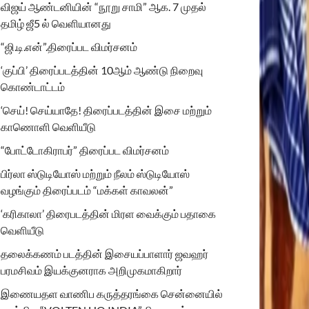
விஜய் ஆண்டனியின் “நூறு சாமி” ஆக. 7 முதல்
தமிழ் ஜீ5 ல் வெளியானது
“ஜி.டி.என்”.திரைப்பட விமர்சனம்
‘குப்பி’ திரைப்படத்தின் 10ஆம் ஆண்டு நிறைவு
கொண்டாட்டம்
‘செய்! செய்யாதே! திரைப்படத்தின் இசை மற்றும்
காணொளி வெளியீடு
“போட்டோகிராபர்” திரைப்பட விமர்சனம்
பிர்லா ஸ்டுடியோஸ் மற்றும் நீலம் ஸ்டுடியோஸ்
வழங்கும் திரைப்படம் “மக்கள் காவலன்”
‘கரிகாலா’ திரைபடத்தின் மிரள வைக்கும் பதாகை
வெளியீடு
தலைக்கணம் படத்தின் இசையப்பாளார் ஜவஹர்
பரமசிவம் இயக்குனராக அறிமுகமாகிறார்
இணையதள வாணிப கருத்தரங்கை சென்னையில்