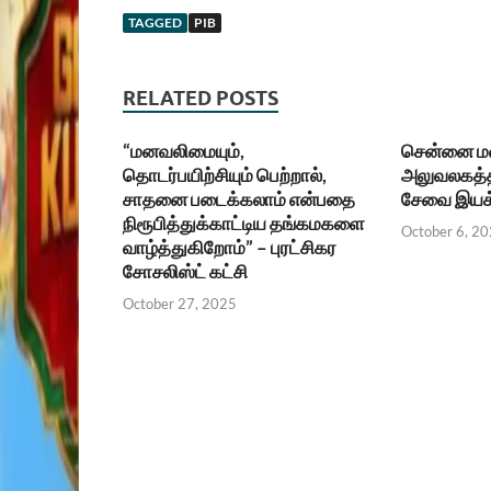
TAGGED
PIB
RELATED POSTS
“மனவலிமையும்,
சென்னை மண்
தொடர்பயிற்சியும் பெற்றால்,
அலுவலகத்த
சாதனை படைக்கலாம் என்பதை
சேவை இயக
நிரூபித்துக்காட்டிய தங்கமகளை
October 6, 2
வாழ்த்துகிறோம்” – புரட்சிகர
சோசலிஸ்ட் கட்சி
October 27, 2025