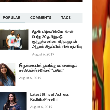
POPULAR
COMMENTS
TAGS
தேசிய அளவில் மெடல்கள்
பெற்ற 20 தமிழ்நாடு
குத்துச்சண்டை வீரர்களுடன்
அருண் விஜய்யின் திடீர் சந்திப்பு
August 6, 2019
இருக்கையின் நுனிக்கு வர வைக்கும்
சஸ்பென்ஸ் திரில்லர் “யாரோ”
August 6, 2019
Latest Stills of Actress
RadhikaPreethi
August 6, 2019