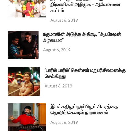
நிர்வாகிகள் அறிமுக – ஆலோசனை
கூட்டம்
August 6, 2019
ரகுமானின் அடுத்த அதிரடி, “ஆபரேஷன்
அரபைமா”
August 6, 2019
‘பாரீஸ் பாரீஸ்’ சென்சார் மறுபரிசீலனைக்கு
செல்கிறது
August 6, 2019
இயக்கதிலும் நடிப்பிலும் சிகரத்தை
தொடும் கௌரவ் நாராயணன்
August 6, 2019