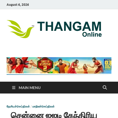
August 6, 2026
T
online
news
On
portal
MAIN MENU
தேசியச்செய்திகள்
/
மாநிலச்செய்திகள்
சென்னை ஐஐடி கேந்திரிய