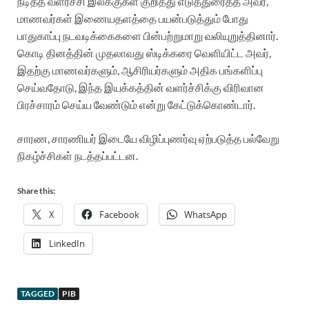
நீ
டித்த வளர்ச்சி இலக்குகள் குறித்து எடுத்துரைத்த அவர்,
மாணவர்கள் இணையதளத்தை பயன்படுத்தும் போது
பாதுகாப்பு நடவடிக்கைகளை பின்பற்றுமாறு வலியுறுத்தினார்.
கொடி தினத்தின் முதலாவது ஸ்டிக்கரை வெளியிட்ட அவர்
,
இதற்கு மாணவர்களும், ஆசிரியர்களும் அதிக பங்களிப்பு
செய்வதோடு, இந்த இயக்கத்தின் வளர்ச்சிக்கு விரிவான
ப
ிரச்சாரம் செய்ய வேண்டும் என்று கேட்டுக்கொண்டார்.
சாரண, சாரணியர் இடையே விழிப்புணர்வு ஏற்படுத்த பல்வேறு
நிகழ்ச்சிகள் நடத்தப்பட்டன.
Share this:
X
Facebook
WhatsApp
LinkedIn
TAGGED
PIB