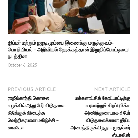
ஜிப்மர் மற்றும் ஐஐடி மும்பை இணைந்து மருத்துவம்-
பொறியியல் – அறிவியல் ஹேக்கத்தான் இறுதிப்போட்டியை
நடத்தின
October 6, 2025
PREVIOUS ARTICLE
NEXT ARTICLE
ராஜீவ்காந்தி கொலை
மக்களாட்சிக் கோட்பாட்டிற்கு
வழக்கில் ஆறு பேர் விடுதலை;
வரலாற்றுச் சிறப்புமிக்க
நீதிக்குக் கிடைத்த
அணிந்துரையாக 6 பேர்
வெற்றிகரமான மகிழ்ச்சி –
விடுதலைக்கான தீர்ப்பு
வைகோ
அமைந்திருக்கிறது – முதல்வர்
ஸ்டாலின்