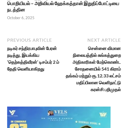
பொறியியல் – அறிவியல் ஹேக்கத்தான் இறுதிப்போட்டியை
நடத்தின
October 6, 2025
PREVIOUS ARTICLE
NEXT ARTICLE
நடிகர் சந்திரபாபுவின் பேரன்
சென்னை விமான
நடித்து, இயக்கிய
நிலையத்தில் சுங்கத்துறை
‘தெற்கத்திவீரன்’ டிசம்பர் 2 ம்
அதிகாரிகள் மேற்கொண்ட
தேதி வெளியாகிறது
சோதனையில் 541 கிராம்
தங்கம் மற்றும் ரூ.12.33 லட்சம்
மதிப்பிலான வெளிநாட்டு
கரன்சி பறிமுதல்