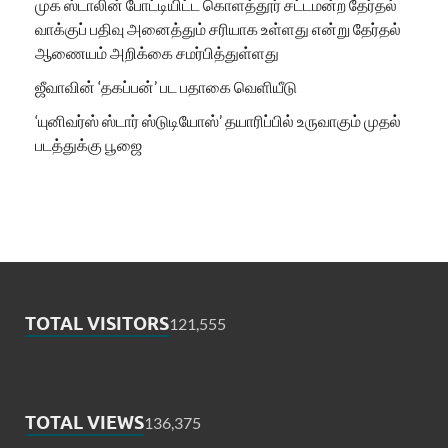
முக ஸ்டாலின் போட்டியிட்ட கொளத்தூர் சட்டமன்ற தேர்தல்
வாக்குப் பதிவு அனைத்தும் சரியாக உள்ளது என்று தேர்தல்
ஆணையம் அறிக்கை சமர்பித்துள்ளது
ஜீவாவின் ‘தகப்பன்’ பட பதாகை வெளியீடு
‘யுனிவர்ஸ் ஸ்டார் ஸ்டுடியோஸ்’ தயாரிப்பில் உருவாகும் முதல்
படத்துக்கு பூஜை
TOTAL VISITORS
121,555
TOTAL VIEWS
136,375