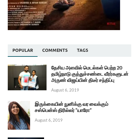
POPULAR
COMMENTS
TAGS
தேசிய அளவில் மெடல்கள் பெற்ற 20
தமிழ்நாடு குத்துச்சண்டை வீரர்களுடன்
அருண் விஜய்யின் திடீர் சந்திப்பு
August 6, 2019
இருக்கையின் நுனிக்கு வர வைக்கும்
சஸ்பென்ஸ் திரில்லர் “யாரோ”
August 6, 2019