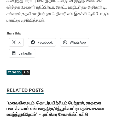
அழைத்து பாராட்டி மகிழ்ந்தார். அவருடன் முது நிலைக் கோட்ட
வர்த்தக மேலாளர் ரதிப்பிரியா, கோட்ட ஊழியர் நல அதிகாரி டி.
சங்கரன், உதவி ஊழியர் நல அதிகாரி எம். இசக்கி ஆகியோரும்
பாராட்டு தெரிவித்தனர்.
Share this:
X
Facebook
WhatsApp
LinkedIn
TAGGED
PIB
RELATED POSTS
“மனவலிமையும், தொடர்பயிற்சியும் பெற்றால், சாதனை
படைக்கலாம் என்பதை நிரூபித்துக்காட்டிய தங்கமகளை
வாழ்த்துகிறோம்” – புரட்சிகர சோசலிஸ்ட் கட்சி