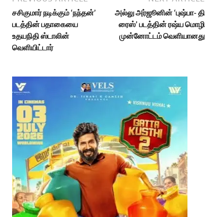
சசிகுமார் நடிக்கும் ‘நந்தன்’
அல்லு அர்ஜூனின் ‘புஷ்பா- தி
படத்தின் பதாகையை
ரைஸ்’ படத்தின் ரஷ்ய மொழி
உதயநிதி ஸ்டாலின்
முன்னோட்டம் வெளியானது
வெளியிட்டார்