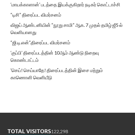
‘மாயக்காளான்’ படத்தை இயக்குகிறார் நடிகர் கொட்டாச்சி
“டிசி” திரைப்பட விமர்சனம்
விஜய் ஆண்டனியின் “நூறு சாமி” ஆக. 7 முதல் தமிழ் ஜீ5 ல்
வெளியானது
“ஜி.டி.என்”.திரைப்பட விமர்சனம்
‘குப்பி’ திரைப்படத்தின் 10ஆம் ஆண்டு நிறைவு
கொண்டாட்டம்
‘செய்! செய்யாதே! திரைப்படத்தின் இசை மற்றும்
காணொளி வெளியீடு
TOTAL VISITORS
122,298