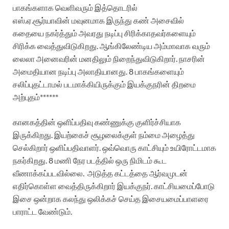
பாகங்களாக வெளிவரும் இத்தொடரில்
எஸ்.ஏ.சூர்யாவின்
மவுனமாக இருந்து கண் அசைவில்
கதையை நகர்த்தும் அவரது நடிப்பு சிரிக்காதவர்களையும்
சிரிக்க வைத்துவிடுகிறது. ஆங்கிலேண்டிய அம்மாவாக வரும்
லைலா அனைவரின் மனதிலும் நிறைந்துவிடுகிறார். நாசரின்
அமைதியான நடிப்பு அலாதியானது. 8 பாகங்களையும்
சலிப்புதட்டாமல் படமாக்கியிருக்கும் இயக்குநரின் திறமை
அற்புதம்******
கானகத்தின் ஒளிப்பதிவு கண்ணுக்கு குளிர்ச்சியாக
இருக்கிறது. இயற்கைச் சூழலைக்குள் நம்மை அழைத்து
செல்கிறார் ஒளிப்பதிவாளர். ஒவ்வொரு காட்சியும் உயிரோட்டமாக
நகர்கிறது. 8 மணி நேர படத்தில் ஒரு நிமிடம் கூட
வீணாக்கப்படவில்லை. அடுத்த கட்டத்தை ஆர்வமுடன்
எதிர்கொள்ள வைத்திருக்கிறார் இயக்குநர். காட்சியமைப்போடு
இசை ஒன்றாக கலந்து ஒலிக்கச் செய்த
இசையமைப்பாளரை
பாராட்ட வேண்டும்.