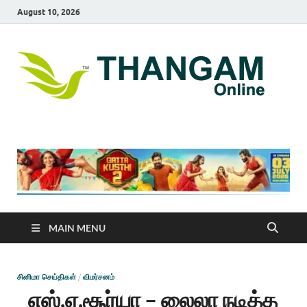
August 10, 2026
T
online
news
On
portal
MAIN MENU
சினிமா செய்திகள்
/
விமர்சனம்
எஸ்.ஏ.சூர்யா – லைலா நடித்த