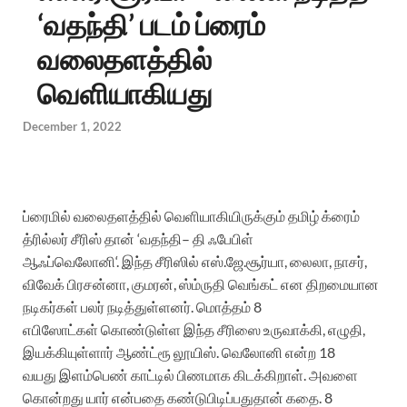
‘வதந்தி’ படம் ப்ரைம்
வலைதளத்தில்
வெளியாகியது
December 1, 2022
ப்ரைமில்
வலைதளத்தில்
வெளியாகியிருக்கும்
தமிழ்
க்ரைம்
த்ரில்லர்
சீரிஸ்
தான்
‘
வதந்தி
–
தி
ஃபேபிள்
ஆஃப்
வெலோனி
‘.
இந்த
சீரிஸில்
எஸ்
.
ஜே
.
சூர்யா,
லைலா,
நாசர்
,
விவேக்
பிரசன்னா
,
குமரன்
,
ஸ்ம்ருதி
வெங்கட்
என
திறமையான
நடிகர்கள்
பலர்
நடித்துள்ளனர்.
மொத்தம்
8
எபிஸோட்கள்
கொண்டுள்ள
இந்த
சீரிஸை
உருவாக்கி
,
எழுதி
,
இயக்கியுள்ளார்
ஆண்ட்ரூ
லூயிஸ்
. வெலோனி என்ற 18
வயது
இளம்பெண் காட்டில் பிணமாக கிடக்கிறாள். அவளை
கொன்றது யார் என்பதை கண்டுபிடிப்பதுதான் கதை. 8