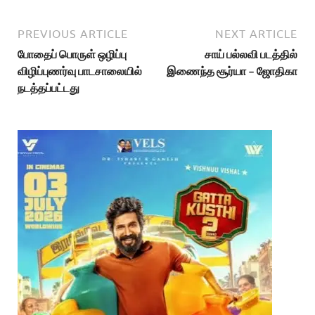
PREVIOUS ARTICLE
NEXT ARTICLE
போதைப் பொருள் ஒழிப்பு
சாய் பல்லவி படத்தில்
விழிப்புணர்வு பாடசாலையில்
இணைந்த சூர்யா – ஜோதிகா
நடத்தப்பட்டது