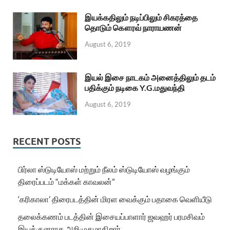
இயக்கதிலும் நடிப்பிலும் சிகரத்தை
தொடும் கௌரவ் நாராயணன்
August 6, 2019
இயல் இசை நாடகம் அனைத்திலும் தடம்
பதிக்கும் நடிகை Y.G.மதுவந்தி
August 6, 2019
RECENT POSTS
பிர்லா ஸ்டுடியோஸ் மற்றும் நீலம் ஸ்டுடியோஸ் வழங்கும்
திரைப்படம் “மக்கள் காவலன்”
‘கரிகாலா’ திரைபடத்தின் மிரள வைக்கும் பதாகை வெளியீடு
தலைக்கணம் படத்தின் இசையப்பாளார் ஜவஹர் பரமசிவம்
இயக்குனராக அறிமுகமாகிறார்