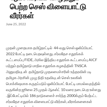
பெற்ற செஸ் விளையாட்டு
வீரர்கள்
June 25, 2022
முதன் முறையாக தமிழ்நாட்டில்
44-
வது செஸ் ஒலிம்பியாட்
2022
போட்டி நடைபெறவுள்ளது. சர்வதேச சதூங்கக்
கூட்டமைப்பு
FIDE,
அகில இந்திய சதுரங்க கூட்டமைப்பு
AICF
மற்றும் தமிழ்நாடு மாநில சதுரங்க கழகத்தின்
TNSCA
அனுமதியுடன்
தமிழ்நாடு முதலமைச்சரின்
உத்தரவின் படி
தமிழக அரசின் முழு நிதி உதவியுடன் செஸ் உலகின்
பொக்கிஷமாக கருதப்படும் ஒலிம்பியாட் போட்டி மாமல்லபுரத்தில்
வருகின்ற ஜூலை
25
முதல் ஆகஸ்ட்
10
வரை நடைபெற உள்ளது
. இப்போட்டியில்
186
நாடுகளைச் சார்ந்த
2000
க்கும் மேற்பட்ட
சர்வதேச சதுரங்க விளையாட்டு வீரர்கள்
,
வீராங்கனைகள்