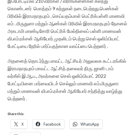
இப்போட்டியில்
210
வீரர்கள் / வீராங்கனைகள் கலந்து
கொண்டனர் மொத்தம்
9
சுற்றுகள் நடைபெற்றது.பெண்கள்
பிரிவில் இராமநாதபுரம்
,
செய்யதம்மாள் மெட்ரிக்பள்ளி மாணவி
எம் . மிருதுளா மற்றும் ஆண்கள் பிரிவில் இராமநாதபுரம் நேசனல்
அகடாமி மாண்டிசோரி மெட்ரிக் மேல்நிலைப் பள்ளி மாணவன்
வி.எம்.ரக்சன் ஆகியோர் முதலிடம் பெற்று செஸ் ஒலிம்பியாட்
போட்டியை நேரில் பார்ப்பதற்கான வாய்ப்பை பெற்றனர் .
அதனைத் தொடர்ந்து மாவட்ட ஆட்சியர் அலுவலக கூட்டரங்கில்
இராமநாதபுரம் மாவட்ட ஆட்சித் தலைவர் திரு. ஜானி டாம்
வர்கீஸ் இ.ஆ.ப.
,
அவர்களை செஸ் ஒலிம்பியாட்
2022
போட்டியினை பார்வையிடச் செல்லும் மாணவி எம்.மிருதுளா
மற்றும் மாணவன் வி.எம்.ரக்சன் ஆகியோர் சந்தித்து வாழ்த்து
பெற்றனர் .
Share this:
X
Facebook
WhatsApp