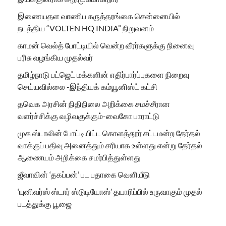
இணையதள வாணிப கருத்தரங்கை சென்னையில்
நடத்திய “VOLTEN HQ INDIA” நிறுவனம்
காமன் வெல்த் போட்டியில் வென்ற வீரர்களுக்கு நினைவு
பரிசு வழங்கிய முதல்வர்
தமிழ்நாடு பட்ஜெட் மக்களின் எதிர்பார்ப்புகளை நிறைவு
செய்யவில்லை -இந்தியக் கம்யூனிஸ்ட் கட்சி
தவெக அரசின் நிதிநிலை அறிக்கை சமச்சீரான
வளர்ச்சிக்கு வழிவகுக்கும்-வைகோ பாராட்டு
முக ஸ்டாலின் போட்டியிட்ட கொளத்தூர் சட்டமன்ற தேர்தல்
வாக்குப் பதிவு அனைத்தும் சரியாக உள்ளது என்று தேர்தல்
ஆணையம் அறிக்கை சமர்பித்துள்ளது
ஜீவாவின் ‘தகப்பன்’ பட பதாகை வெளியீடு
‘யுனிவர்ஸ் ஸ்டார் ஸ்டுடியோஸ்’ தயாரிப்பில் உருவாகும் முதல்
படத்துக்கு பூஜை