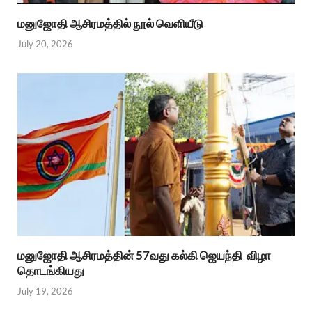
மனுஜோதி ஆசிரமத்தில் நூல் வெளியீடு
July 20, 2026
மனுஜோதி ஆசிரமத்தின் 57வது கல்கி ஜெயந்தி விழா
தொடங்கியது
July 19, 2026