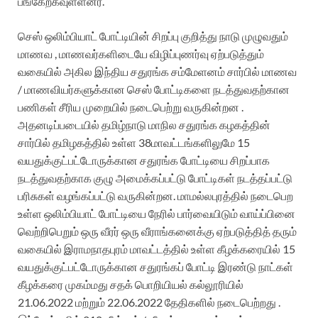
பங்கேற்கவுள்ளனர்.
செஸ் ஒலிம்பியாட் போட்டியின் சிறப்பு குறித்து நாடு முழுவதும்
மாணவ
,
மாணவர்களிடையே விழிப்புணர்வு ஏற்படுத்தும்
வகையில் அகில இந்திய சதுரங்க சம்மேளனம் சார்பில் மாணவ
/ மாணவியர்களுக்கான செஸ் போட்டிகளை நடத்துவதற்கான
பணிகள் சீரிய முறையில் நடைபெற்று வருகின்றன .
அதனடிப்படையில் தமிழ்நாடு மாநில சதுரங்க கழகத்தின்
சார்பில் தமிழகத்தில் உள்ள
38
மாவட்டங்களிலுமே
15
வயதுக்குட்பட்டோருக்கான சதுரங்க
போட்டியை சிறப்பாக
நடத்துவதற்கா
க
குழு அமைக்கப்பட்டு போட்டிகள் நடத்தப்பட்டு
பரிசுகள் வழங்கப்பட்டு வருகின்றன.
மாமல்லபுரத்தில் நடை
பெற
உள்ள ஒலிம்பியாட் போட்டியை நேரில் பார்வையிடும் வாய்ப்பினை
வெற்றிபெறும் ஒரு வீரர் ஒரு வீராங்கனைக்கு ஏற்படுத்தித் தரும்
வகையில் இராமநாதபுரம் மாவட்டத்தில் உள்ள கீழக்கரையில்
15
வயதுக்குட்பட்டோருக்கான சதுரங்கப் போட்டி இரண்டு நாட்கள்
கீழக்கரை முகம்மது சதக் பொறியியல் கல்லூரியில்
21.06.2022
மற்றும்
22.06.2022
தேதிகளில் நடைபெற்றது .