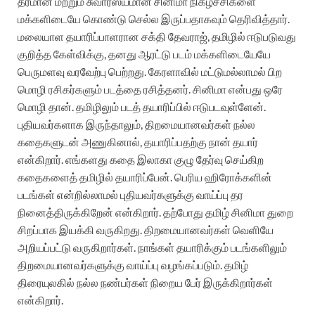
தரமான மற்றும் சுவாரஸ்யமான சினிமா நிகழ்ச்சிகளை
மக்களிடையே கொண்டு செல்ல இருப்பதாகவும் தெரிவித்தார்.
மலையாள தயாரிப்பாளரான சக்தி தேவராஜ், தமிழில் ஈடுபடுவது
குறித்த கேள்விக்கு, தனது ஆரட்டு படம் மக்களிடையேயே
பெருமளவு வரவேற்பு பெற்றது. கேரளாவில் மட்டுமல்லாமல் பிற
மொழி ரசிகர்களும் படத்தை ரசித்தனர். சினிமா என்பது ஒரே
மொழி தான். தமிழிலும் படத் தயாரிப்பில் ஈடுபடவுள்ளேன்.
புதியவர்களாக இருந்தாலும், திறமையானவர்கள் நல்ல
கதைகளுடன் அணுகினால், தயாரிப்பதற்கு நான் தயார்
என்கிறார். எங்களது கதை இலாகா குழு தேர்வு செய்கிற
கதைகளைத் தமிழில் தயாரிப்பேன். பெரிய ஹிரோக்களின்
படங்கள் என்றில்லாமல் புதியவர்களுக்கு வாய்ப்பு தர
நினைத்திருக்கிறேன் என்கிறார். தற்போது தமிழ் சினிமா துறை
சிறப்பாக இயக்கி வருகிறது. திறமையானவர்கள் வெளியே
அறியப்பட்டு வருகிறார்கள். நாங்கள் தயாரிக்கும் படங்களிலும்
திறமையானவர்களுக்கு வாய்ப்பு வழங்கப்படும். தமிழ்
திரையுலகில் நல்ல நண்பர்கள் நிறைய பேர் இருக்கிறார்கள்
என்கிறார்.