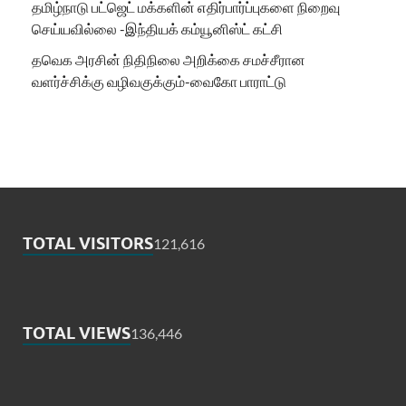
தமிழ்நாடு பட்ஜெட் மக்களின் எதிர்பார்ப்புகளை நிறைவு
செய்யவில்லை -இந்தியக் கம்யூனிஸ்ட் கட்சி
தவெக அரசின் நிதிநிலை அறிக்கை சமச்சீரான
வளர்ச்சிக்கு வழிவகுக்கும்-வைகோ பாராட்டு
TOTAL VISITORS
121,616
TOTAL VIEWS
136,446