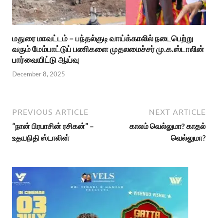
மதுரை மாவட்டம் – பந்தல்குடி வாய்க்காலில் நடைபெற்று
வரும் மேம்பாட்டுப் பணிகளை முதலமைச்சர் மு.க.ஸ்டாலின்
பார்வையிட்டு ஆய்வு
December 8, 2025
PREVIOUS ARTICLE
NEXT ARTICLE
“நான் பிரபாசின் ரசிகன்” –
காலம் வெல்லுமா? காதல்
உதயநிதி ஸ்டாலின்
வெல்லுமா?