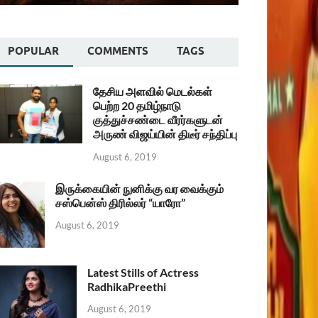
POPULAR
COMMENTS
TAGS
தேசிய அளவில் மெடல்கள்
பெற்ற 20 தமிழ்நாடு
குத்துச்சண்டை வீரர்களுடன்
அருண் விஜய்யின் திடீர் சந்திப்பு
August 6, 2019
இருக்கையின் நுனிக்கு வர வைக்கும்
சஸ்பென்ஸ் திரில்லர் “யாரோ”
August 6, 2019
Latest Stills of Actress
RadhikaPreethi
August 6, 2019