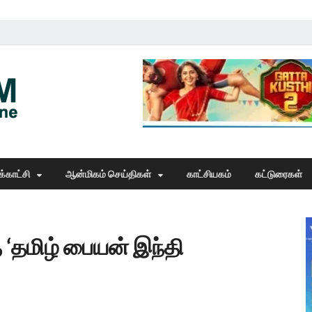
Thangam Online
online news portal
்காட்சி
ஆன்மிகம் செய்திகள்
காட்சியகம்
கட்டுரைகள்
‘தமிழ் பையன் இந்தி