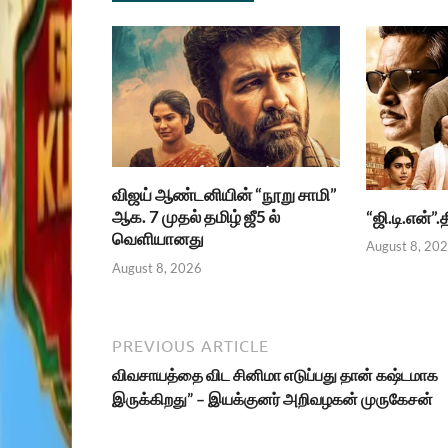
விஜய் ஆண்டனியின் “நூறு சாமி”
ஆக. 7 முதல் தமிழ் ஜீ5 ல்
“ஜி.டி.என்”
வெளியானது
August 8, 20
August 8, 2026
PREVIOUS ARTICLE
விவசாயத்தை விட சினிமா எடுப்பது தான் கஷ்டமாக
இருக்கிறது” – இயக்குனர் அறிவழகன் முருகேசன்