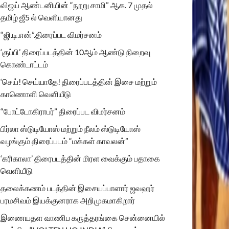
விஜய் ஆண்டனியின் “நூறு சாமி” ஆக. 7 முதல்
தமிழ் ஜீ5 ல் வெளியானது
“ஜி.டி.என்”.திரைப்பட விமர்சனம்
‘குப்பி’ திரைப்படத்தின் 10ஆம் ஆண்டு நிறைவு
கொண்டாட்டம்
‘செய்! செய்யாதே! திரைப்படத்தின் இசை மற்றும்
காணொளி வெளியீடு
“போட்டோகிராபர்” திரைப்பட விமர்சனம்
பிர்லா ஸ்டுடியோஸ் மற்றும் நீலம் ஸ்டுடியோஸ்
வழங்கும் திரைப்படம் “மக்கள் காவலன்”
‘கரிகாலா’ திரைபடத்தின் மிரள வைக்கும் பதாகை
வெளியீடு
தலைக்கணம் படத்தின் இசையப்பாளார் ஜவஹர்
பரமசிவம் இயக்குனராக அறிமுகமாகிறார்
இணையதள வாணிப கருத்தரங்கை சென்னையில்