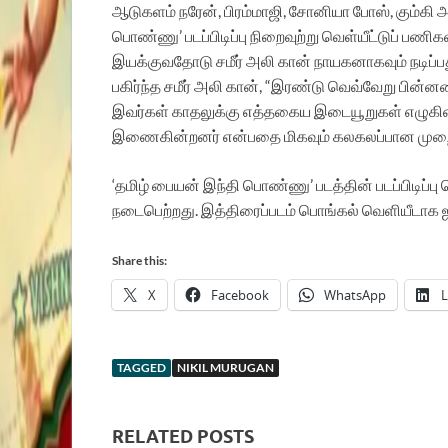
ஆடுகளம் நரேன், பிரம்மாஜி, சோனியா போஸ், கும்கி அ
பொண்ணு’ படப்பிடிப்பு நிறைவுற்று வெள்யீட்டுப் பணிக
இயக்குவதோடு சமீர் அலி கான் நாயகனாகவும் நடிப்பது
பகிர்ந்த சமீர் அலி கான், “இரண்டு வெவ்வேறு பின
இவர்கள் காதலுக்கு எத்தகைய இடையூறுகள் எழுக
இணைகின்றனர் என்பதை மிகவும் கலகலப்பான முறையில
‘தமிழ் பையன் இந்தி பொண்ணு’ படத்தின் படப்பிடிப்பு 
நடைபெற்றது. இத்திரைப்படம் பொங்கல் வெளியீடாக ஜ
Share this:
X
Facebook
WhatsApp
L
TAGGED
NIKIL MURUGAN
RELATED POSTS