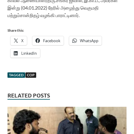
காவல்
ஆணையாளர்
திரு.சங்கர்
ஜிவால்
,
இ.கா.ப
.,
அவர்கள்
இன்று
(
0
4
.
01
.202
2
)
நேரில்
அழைத்து
வெகுமதி
மற்றும்
சான்றிதழ்
வழங்கி
பாராட்டி
னார்
.
Share this:
X
Facebook
WhatsApp
LinkedIn
TAGGED
COP
RELATED POSTS