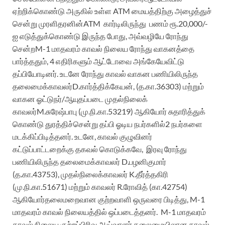
ஏற்றிக்கொண்டு
அருகில்
உள்ள
ATM
மையத்திற்கு
அழைத்துச்
சென்று
முரளிதரனின்
ATM
கார்டிலிருந்து
பணம்
ரூ.20,000/-
ஐ
எடுத்துக்கொண்டு
இருந்த
போது
,
அவ்வழியே
ரோந்து
சென்ற
M-1
மாதவரம்
காவல்
நிலைய
ரோந்து
வாகனத்தை
பார்த்ததும்
,
4
எதிரிக
ளும்
ஆட்டோவை
அங்கேயே
விட்டு
தப்பி
யோடினர்
.
உடனே
ரோந்து
காவல்
வாகன
பணியிலிருந்த
தலைமைக்காவலர்
D.
கார்த்திக்கேயன்
, (த.கா.36303)
மற்றும்
வாகன
ஓட்டுநர்
/
ஆயுதப்படை
முதல்நிலைக்
காவலர்
M.
சுரேஷ்பாபு
(மு.நி.கா.53219)
ஆகியோர்
சுதாரித்துக்
கொண்டு
துரத்திச்சென்று
தப்பி
ஓ
டிய
நபர்களில்
2
நபர்களை
மடக்கிப்பிடித்தனர்
.
உடனே
,
காவல்
குழுவினர்
கட்டுப்பாட்டறைக்கு
தகவல்
கொடுக்கவே
,
இரவ
ரோந்து
பணியிலிருந்த
தலைமைக்காவலர்
D.
பழனிகுமார்
(த.கா.43753)
,
முதல்நிலைக்
காவலர்
K.
தீர்த்தகிரி
(மு.நி.கா.51671)
மற்றும்
காவலர்
R.
ரோவித்
(கா.42754)
ஆகியோர்
தலைமறைவான
குற்றவாளி
ஒருவரை
பிடித்து
, M-1
மாதவரம்
காவல்
நிலையத்தில்
ஒப்படைத்தனர்
.
M-1
மாதவரம்
காவல்
நிலைய
குற்றப்பிரிவு
ஆய்வாளர்
தலைமையிலான
காவல்