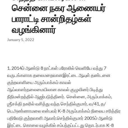
சென்னை நகர ஆணையர்
பாராட்டி சான்றிதழ்கள்
வழங்கினார்
January 5, 2022
1.
2014ம்
ஆண்டு
8
நாட்கள்
பரோலில்
வெளியே
வந்து
7
வருடங்களாக
தலைமறைவான
இரட்டை
ஆயுள்
தண்டனை
குற்றவாளியை
அரும்பாக்கம்
காவல்
ஆய்வாளர்
தலைமையிலான
காவல்
குழுவினர்
பிடித்து
நீதிமன்றத்தில்
ஆஜர்படுத்தினர்
.
சென்னை
,
அரும்பாக்கம்
,
ஶ
்ரீசக்தி
நகரில்
வசித்து
வந்த
செந்தில்குமார்
, வ/41, த/
பெ.அண்ணாமலை
என்பவர்
K-8
அரும்பாக்கம்
நிலைய
சரித்திர
பதிவேடு
குற்றவாளி
ஆவார்
.
செந்தில்குமார்
2005ம்
ஆண்டு
இரட்டை
கொலை
வழக்கில்
சம்பந்தப்பட்டது
தொடர்பாக
K-8