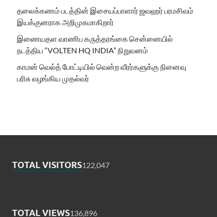
தலைக்கணம் படத்தின் இசையப்பாளார் ஜவஹர் பரமசிவம்
இயக்குனராக அறிமுகமாகிறார்
இணையதள வாணிப கருத்தரங்கை சென்னையில்
நடத்திய “VOLTEN HQ INDIA” நிறுவனம்
காமன் வெல்த் போட்டியில் வென்ற வீரர்களுக்கு நினைவு
பரிசு வழங்கிய முதல்வர்
TOTAL VISITORS
122,047
TOTAL VIEWS
136,896