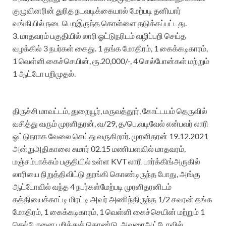
குழுவினரின்
துரித
நடவடிக்கையால்
மேற்படி
தனியார்
வங்கியில்
நடைபெற
இருந்த
கொள்ளை
தடுக்கப்பட்டது
.
3.
மாதவரம்
பகுதியில்
லாரி
ஓட்டுநரிடம்
வழிப்பறி
செய்த
வழக்கில்
3
நபர்கள்
கைது
. 1
தங்க
மோதிரம்
, 1
கைக்கடிகாரம்
,
1
வெள்ளி
கைச்செயின்
, ரூ.20
,000
/-, 4
செல்போன்கள்
மற்றும்
1
ஆட்டோ
பறிமுதல்
.
திருச்சி
மாவட்டம்
,
துறையூர்
,
மருவத்தூர்
,
கோட்டயம்
தெரு
வில்
வசித்து
வரும்
முரளிதரன்
, வ/29, த/
பெ.வடிவேல்
என்பவர்
லாரி
ஓட்டுநராக
வேலை
செய்து
வருகிறார்
.
முரளிதரன்
19.12.2021
அன்று
அதிகாலை
சுமார்
0
2.15
மணியளவில்
மாதவரம்
,
மஞ்சம்பாக்கம்
பகுதியில்
உள்ள
KVT
லாரி
பார்க்கிங்
அருகில்
லாரியை
நிறுத்திவிட்டு
தூங்கி
கொண்டிருந்த
போது
,
அங்கு
ஆட்டோவில்
வந்த
4
நபர்கள்
மேற்படி
முரளிதர
னிடம்
கத்தியைக்காட்டி
மிரட்டி
அவர்
அணிந்திருந்த
1/2
சவரன்
தங்க
மோதிரம்
,
1
கைக்கடிகாரம்
, 1
வெள்ளி
கைச்செயின்
மற்றும்
1
செல்போனை
பறித்து
க்
கொண்டு
,
அவரை
ஆட்டோவில்