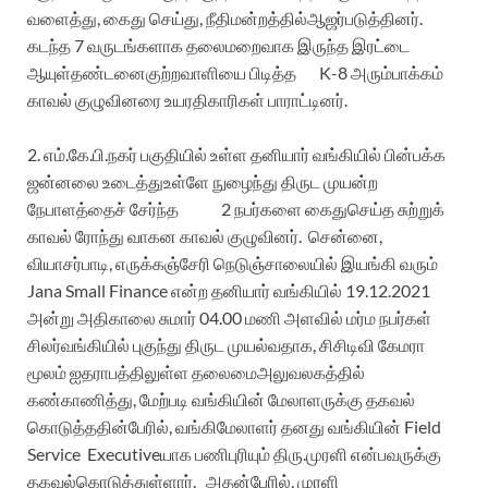
வளைத்து
,
கைது
செய்து
,
நீதிமன்றத்தில்
ஆஜர்படுத்தினர்
.
கடந்த
7
வருடங்களாக
தலைமறைவாக
இருந்த
இரட்டை
ஆயுள்தண்டனை
குற்றவாளியை
பிடித்த
K-8
அரும்பாக்கம்
காவல்
குழுவினரை
உயரதிகாரிகள்
பாராட்டினர்
.
2.
எம்.கே.பி.நகர்
பகுதியில்
உள்ள
தனியார்
வங்கியில்
பின்பக்க
ஜன்னலை
உடைத்து
உள்ளே
நுழைந்து
திருட
முயன்ற
நேபாளத்தைச்
சேர்ந்த
2
நபர்களை
கைது
செய்த
சுற்றுக்
காவல்
ரோந்து
வாகன
காவல்
குழுவினர்
.
சென்னை
,
வியாசர்பாடி
,
எருக்கஞ்சேரி
நெடுஞ்சாலையில்
இயங்கி
வரும்
Jana Small Finance
என்ற
தனியார்
வங்கியில்
19.12.2021
அன்று
அதிகாலை
சுமார்
04.00
மணி
அளவில்
மர்ம
நபர்கள்
சிலர்
வங்கியில்
புகுந்து
திருட
முயல்வதாக
,
சிசிடிவி
கேமரா
மூலம்
ஐதராபத்திலுள்ள
தலைமை
அலுவலகத்தில்
கண்காணித்து
,
மேற்படி
வங்கியின்
மேலாள
ருக்கு
தகவல்
கொடுத்ததின்பேரில்
,
வங்கி
மேலாள
ர்
தனது
வங்கியின்
Field
Service
Executiveய
ாக
பணிபுரியும்
திரு.முரளி
என்பவருக்கு
தகவல்
கொடுத்
துள்ளார்
.
அ
தன்பேரில்
,
முரளி