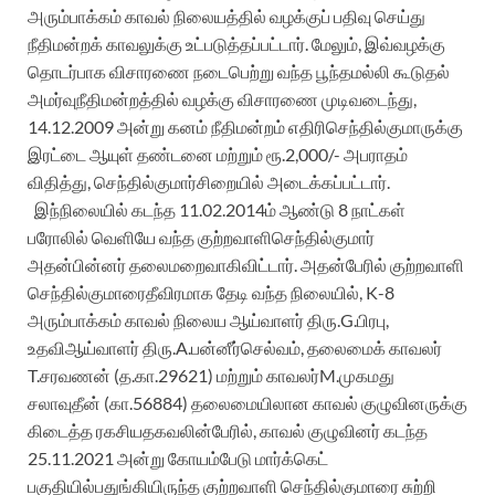
அரும்பாக்கம்
காவல்
நிலையத்தில்
வழக்குப்
பதிவு
செய்து
நீதிமன்றக்
காவலுக்கு
உட்படுத்தப்பட்டார்
.
மேலும்
,
இவ்வழக்கு
தொடர்பாக
விசாரணை
நடைபெற்று
வந்த
பூந்தமல்லி
கூடுதல்
அமர்வு
நீதிமன்றத்தில்
வழக்கு
விசாரணை
முடிவடைந்து
,
14.12.2009
அன்று
கனம்
நீதிமன்றம்
எதிரி
செந்தில்குமாருக்கு
இரட்டை
ஆயுள்
தண்டனை
மற்றும்
ரூ.2
,000
/-
அபராதம்
விதித்து
,
செந்தில்குமார்
சிறையில்
அடைக்கப்பட்டார்
.
இந்நிலையில்
கடந்த
11.02.
2014ம்
ஆண்டு
8
நாட்கள்
பரோலில்
வெளியே
வந்த
குற்றவாளி
செந்தில்குமார்
அதன்பின்னர்
தலைமறைவாகிவிட்டார்
.
அதன்பேரில்
குற்றவாளி
செந்தில்குமாரை
தீவிரமாக
தேடி
வந்த
நிலையில்
,
K-8
அரும்பாக்கம்
காவல்
நிலைய
ஆய்வாளர்
திரு.G.பிரபு
,
உதவி
ஆய்வாளர்
திரு.A.பன்னீர்செல்வம்
,
தலைமைக்
காவலர்
T.சரவணன்
(த.கா.29621)
மற்றும்
காவலர்
M.முகமது
சலா
வு
தீன்
(கா.56884)
தலைமையிலான
காவல்
குழுவினருக்கு
கிடைத்த
ரகசிய
தகவலின்பேரில்
,
காவல்
குழுவினர்
கடந்த
25.11.2021
அன்று
கோயம்பேடு
மார்க்கெட்
பகுதியில்
பதுங்கியிருந்த
குற்றவாளி
செந்தில்குமாரை
சுற்றி