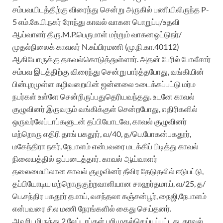
சம்பவயிடத்திற்கு
விரைந்து
சென்று
அருகில்
பணியிலிருந்த
P-
5
எம்.கே.பி.நகர்
ரோந்து
காவல்
வாகன
பொறுப்பு
/
உதவி
ஆய்வாளர்
திரு.M.P.பெருமாள்
மற்றும்
வாகன
ஓட்டுநர்
/
முதல்நிலைக்
காவலர்
N.சுப்பிரமணி
(மு.நி.கா.40112)
ஆகியோ
ருக்கு
தகவல்
கொடுத்துள்ளார்
.
அதன்
பேரில்
போலீசார்
சம்பவ
இடத்திற்கு
விரைந்து
சென்று
பார்த்தபோது
,
வங்கியின்
பின்புறமுள்ள
கழிவறையின்
ஜன்னலை
உடைக்கப்பட்டு
மர்ம
நபர்கள்
உள்ளே
சென்றிருப்பது
தெரியவந்தது
.
உடனே
காவல்
குழுவினர்
இருவரும்
வங்கிக்குள்
சென்
றபோது
,
எதிரிகளில்
ஒருவர்
லேப்டாப்களுடன்
தப்பியோடவே
,
காவல்
குழுவினர்
மற்றொரு
எதிரி
தா
ங்
பகதூர்
, வ/40
, த/
பெ.
போகன்
பகதூர்
,
மகேந்திரா
நகர்
,
நேபாளம்
என்பவரை
மடக்கிப்
பிடித்
து
காவல்
நிலையத்தில்
ஒப்படைத்தார்
.
காவல்
ஆய்வாளர்
தலைமையிலான
காவல்
குழுவினர்
தீவிர
தேடுதலில்
ஈடுபட்டு
,
தப்பியோடிய
மற்றொரு
குற்றவாளியான
சாஹர்
தமாய்
, வ/25,
த/
பெ.சந்திர
பகதூர்
தமாய்
,
வசந்தலா
க
ஞ்சன்பூர்
,
நைஜி
,
நேபாளம்
என்பவரை
சில
மணி
நேரங்களில்
கைது
செய்தனர்
.
அவரிடமிருந்து
2
லேப்டாப்கள்
பறிமுதல்
செய்யப்பட்டது
.
காவல்