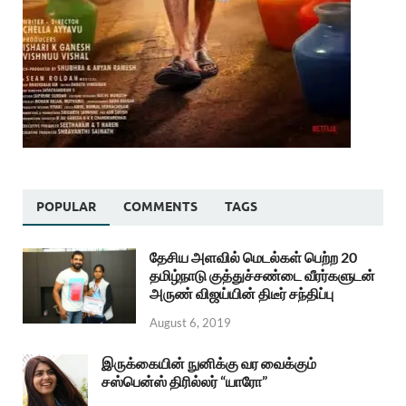
POPULAR
COMMENTS
TAGS
தேசிய அளவில் மெடல்கள் பெற்ற 20
தமிழ்நாடு குத்துச்சண்டை வீரர்களுடன்
அருண் விஜய்யின் திடீர் சந்திப்பு
August 6, 2019
இருக்கையின் நுனிக்கு வர வைக்கும்
சஸ்பென்ஸ் திரில்லர் “யாரோ”