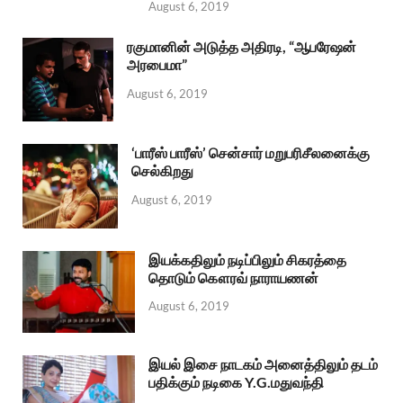
August 6, 2019
ரகுமானின் அடுத்த அதிரடி, “ஆபரேஷன்
அரபைமா”
August 6, 2019
‘பாரீஸ் பாரீஸ்’ சென்சார் மறுபரிசீலனைக்கு
செல்கிறது
August 6, 2019
இயக்கதிலும் நடிப்பிலும் சிகரத்தை
தொடும் கௌரவ் நாராயணன்
August 6, 2019
இயல் இசை நாடகம் அனைத்திலும் தடம்
பதிக்கும் நடிகை Y.G.மதுவந்தி