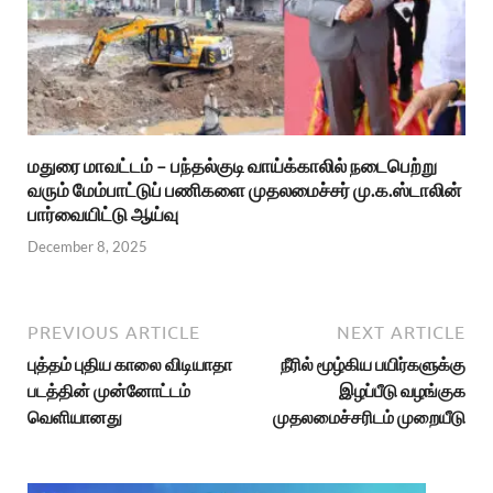
மதுரை மாவட்டம் – பந்தல்குடி வாய்க்காலில் நடைபெற்று
வரும் மேம்பாட்டுப் பணிகளை முதலமைச்சர் மு.க.ஸ்டாலின்
பார்வையிட்டு ஆய்வு
December 8, 2025
PREVIOUS ARTICLE
NEXT ARTICLE
புத்தம் புதிய காலை விடியாதா
நீரில் மூழ்கிய பயிர்களுக்கு
படத்தின் முன்னோட்டம்
இழப்பீடு வழங்குக
வெளியானது
முதலமைச்சரிடம் முறையீடு