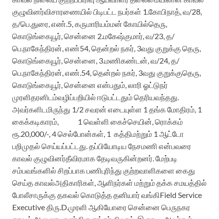
குழுவினர்
விசாரணையில்
பிடிபட்ட
நபர்கள்
1.கோபிநாத், வ/28,
த/
பெ.துரை
, எண்.5,
கருமாரியம்மன்
கோயில்
தெரு
,
கொடுங்கையூர்
,
சென்னை
2.மகேஷ்குமார், வ/23,
த/
பெ.நாகேந்திரன்
, எண்54,
தென்றல்
நகர்
, 3வது
குறுக்கு
தெரு
,
கொடுங்கையூர்
,
சென்னை
,
3.மணிகண்டன், வ/24,
த/
பெ.நாகேந்திரன்
, எண்.54,
தென்றல்
நகர்
, 3வது
குறுக்குதெரு
,
கொடுங்கையூர்
,
சென்னை
என்பது
ம்
,
லாரி
ஓட்டுநர்
முரளிதரனிடம்
வழிப்பறியில்
ஈடுபட்டதும்
தெரியவந்தது
.
அவர்களிடமிருந்து
1/2
சவரன்
எடையுள்ள
1
தங்க
மோதிரம்
, 1
கைக்கடிகாரம்
,
1
வெள்ளி
கைச்செயின்
,
ரொக்கம்
ரூ.20
,000
/-, 4
செல்போன்கள்
, 1
கத்தி
மற்றும்
1
ஆட்டோ
பறிமுதல்
செய்யப்பட்டது
.
தப்பியோடிய
நேசமணி
என்பவரை
காவல்
குழுவினர்
தீவிரமாக
தேடிவருகின்றனர்
.
மேற்படி
சம்பவங்களில்
சிறப்பாக
பணிபுரிந்
து
குற்றவாளிகளை
கைது
செய்
த
காவல்
அதிகாரிகள்
,
ஆளிநர்கள்
மற்றும்
தக்க
சமயத்தில்
போலீசாருக்கு
தகவல்
கொடுத்த
தனியார்
வங்கி
Field Service
Executive
திரு.D.முரளி
ஆகியோரை
சென்னை
பெருநகர