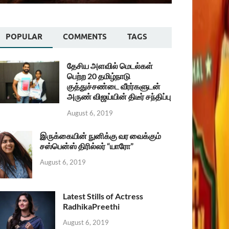
POPULAR
COMMENTS
TAGS
தேசிய அளவில் மெடல்கள்
பெற்ற 20 தமிழ்நாடு
குத்துச்சண்டை வீரர்களுடன்
அருண் விஜய்யின் திடீர் சந்திப்பு
August 6, 2019
இருக்கையின் நுனிக்கு வர வைக்கும்
சஸ்பென்ஸ் திரில்லர் “யாரோ”
August 6, 2019
Latest Stills of Actress
RadhikaPreethi
August 6, 2019