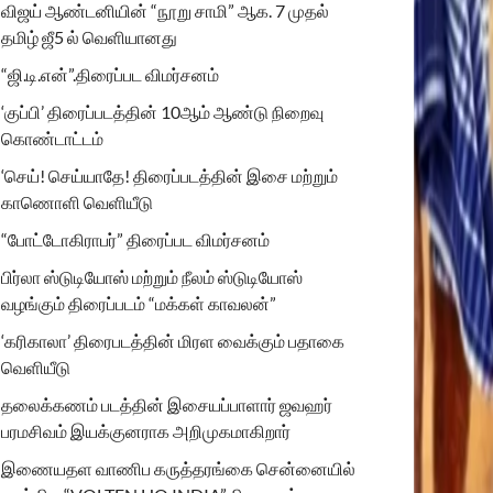
விஜய் ஆண்டனியின் “நூறு சாமி” ஆக. 7 முதல்
தமிழ் ஜீ5 ல் வெளியானது
“ஜி.டி.என்”.திரைப்பட விமர்சனம்
‘குப்பி’ திரைப்படத்தின் 10ஆம் ஆண்டு நிறைவு
கொண்டாட்டம்
‘செய்! செய்யாதே! திரைப்படத்தின் இசை மற்றும்
காணொளி வெளியீடு
“போட்டோகிராபர்” திரைப்பட விமர்சனம்
பிர்லா ஸ்டுடியோஸ் மற்றும் நீலம் ஸ்டுடியோஸ்
வழங்கும் திரைப்படம் “மக்கள் காவலன்”
‘கரிகாலா’ திரைபடத்தின் மிரள வைக்கும் பதாகை
வெளியீடு
தலைக்கணம் படத்தின் இசையப்பாளார் ஜவஹர்
பரமசிவம் இயக்குனராக அறிமுகமாகிறார்
இணையதள வாணிப கருத்தரங்கை சென்னையில்