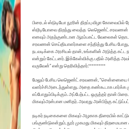
பிரைடல்
ஸ்டுடியோ
நூரின்
திறப்பு
விழா
கோவையில்
ந
ஸ்டூடியோவை
திறந்து
வைத்த
லெஜெண்ட்
சரவணன்
எனவும்
அதற்குண்டான
ஆரம்பகட்ட
வேலைகள்
தொடங
சரவணன்
செய்தியாளர்களை
சந்தித்து
பேசிய
போது
நடவடிக்கை
அரசியல்
தான்
,
உங்களின்
அடுத்த
கட்ட
என்றும்
கேட்டனர்
.
இக்கேள்விக்கு
பதில்
அளித்த
அவர
வருவேன்
”
என்று
தெரிவித்தார்
.**********
மேலும்
பேசிய
லெஜெண்ட்
சரவணன்
, “
சென்னையை
வளர்ச்சி
அடைந்துள்ளது
.
அதை
கண்கூடாக
பார்க்க
ம
எப்போதும்
பிடிக்கும்
.
அப்பேற்பட்ட
ஒருத்தர்
தான்
பிரைட
மிகவும்
அன்பான
மனிதர்
.
அவரது
அன்பிற்கு
கட்டுப்பட
நடிகர்
நடிகைகளை
மிகவும்
அழகாக
திரையில்
காட்டு
பங்குண்டு
என்றும்
,
நூர்
முகமது
மிகவும்
திறமையான