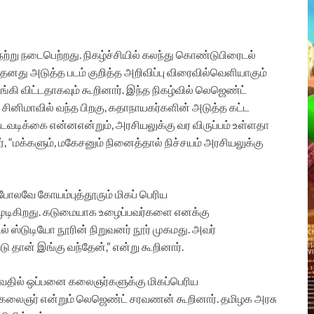
ேற்று
நடைபெற்றது
.
நிகழ்ச்சியில்
கலந்து
கொண்டு
பிரைடல்
தனது
அடுத்த
படம்
குறித்த
அறிவிப்பு
விரைவில்
வெளியாகும்
்கி
விட்டதாகவும்
கூறினார்
.
இந்த
நிகழ்வில்
லெஜெண்ட்
,
சினிமாவில்
வந்த
பிறகு
,
கதாநாயகர்களின்
அடுத்த
கட்ட
நடவடிக்கை
என்ன
என்றும்
,
அரசியலுக்கு
வர
விருப்பம்
உள்ளதா
்
, “
மக்களும்
,
மகேசனும்
நினைத்தால்
நிச்சயம்
அரசியலுக்கு
போலவே
கோயம்புத்தூரும்
மிகப்
பெரிய
ுடிகிறது
.
கடுமையாக
உழைப்பவர்களை
எனக்கு
ல்
ஸ்டுடியோ
நூரின்
நிறுவனர்
நூர்
முகமது
.
அவர்
்டு
தான்
இங்கு
வந்தேன்
,”
என்று
கூறினார்
.
வதில்
ஒப்பனை
கலைஞர்களுக்கு
மிகப்பெரிய
கலைஞர்
என்றும்
லெஜெண்ட்
சரவணன்
கூறினார்
.
தமிழக
அரசு