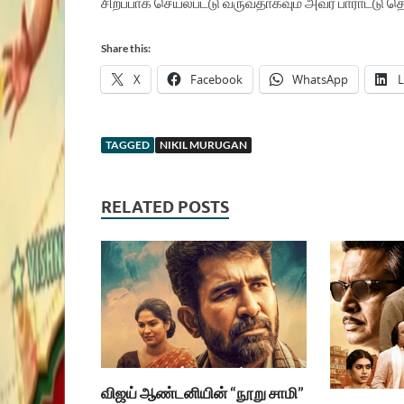
சிறப்பாக
செயல்பட்டு
வருவதாகவும்
அவர்
பாராட்டு
தெ
Share this:
X
Facebook
WhatsApp
L
TAGGED
NIKIL MURUGAN
RELATED POSTS
விஜய் ஆண்டனியின் “நூறு சாமி”