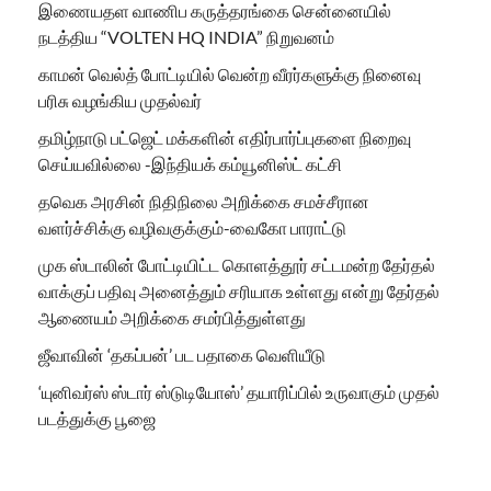
இணையதள வாணிப கருத்தரங்கை சென்னையில்
நடத்திய “VOLTEN HQ INDIA” நிறுவனம்
காமன் வெல்த் போட்டியில் வென்ற வீரர்களுக்கு நினைவு
பரிசு வழங்கிய முதல்வர்
தமிழ்நாடு பட்ஜெட் மக்களின் எதிர்பார்ப்புகளை நிறைவு
செய்யவில்லை -இந்தியக் கம்யூனிஸ்ட் கட்சி
தவெக அரசின் நிதிநிலை அறிக்கை சமச்சீரான
வளர்ச்சிக்கு வழிவகுக்கும்-வைகோ பாராட்டு
முக ஸ்டாலின் போட்டியிட்ட கொளத்தூர் சட்டமன்ற தேர்தல்
வாக்குப் பதிவு அனைத்தும் சரியாக உள்ளது என்று தேர்தல்
ஆணையம் அறிக்கை சமர்பித்துள்ளது
ஜீவாவின் ‘தகப்பன்’ பட பதாகை வெளியீடு
‘யுனிவர்ஸ் ஸ்டார் ஸ்டுடியோஸ்’ தயாரிப்பில் உருவாகும் முதல்
படத்துக்கு பூஜை