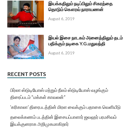
இயக்கதிலும் நடிப்பிலும் சிகரத்தை
தொடும் கௌரவ் நாராயணன்
August 6, 2019
இயல் இசை நாடகம் அனைத்திலும் தடம்
பதிக்கும் நடிகை Y.G.மதுவந்தி
August 6, 2019
RECENT POSTS
பிர்லா ஸ்டுடியோஸ் மற்றும் நீலம் ஸ்டுடியோஸ் வழங்கும்
திரைப்படம் “மக்கள் காவலன்”
‘கரிகாலா’ திரைபடத்தின் மிரள வைக்கும் பதாகை வெளியீடு
தலைக்கணம் படத்தின் இசையப்பாளார் ஜவஹர் பரமசிவம்
இயக்குனராக அறிமுகமாகிறார்