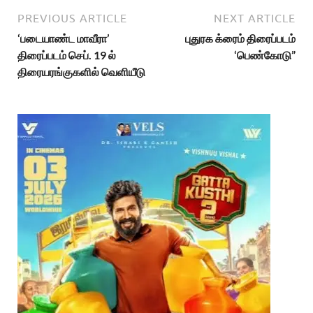
PREVIOUS ARTICLE
NEXT ARTICLE
‘படையாண்ட மாவீரா’
புதுரக க்ரைம் திரைப்படம்
திரைப்படம் செப். 19 ல்
‘பெண்கோடு”
திரையரங்குகளில் வெளியீடு