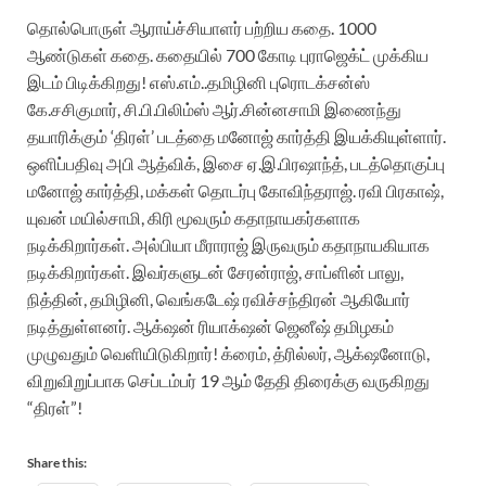
தொல்பொருள் ஆராய்ச்சியாளர் பற்றிய கதை. 1000
ஆண்டுகள் கதை. கதையில் 700 கோடி புராஜெக்ட் முக்கிய
இடம் பிடிக்கிறது! எஸ்.எம்..தமிழினி புரொடக்சன்ஸ்
கே.சசிகுமார், சி.பி.பிலிம்ஸ் ஆர்.சின்னசாமி இணைந்து
தயாரிக்கும் ‘திரள்’ படத்தை மனோஜ் கார்த்தி இயக்கியுள்ளார்.
ஒளிப்பதிவு அபி ஆத்விக், இசை ஏ.இ.பிரஷாந்த், படத்தொகுப்பு
மனோஜ் கார்த்தி, மக்கள் தொடர்பு கோவிந்தராஜ். ரவி பிரகாஷ்,
யுவன் மயில்சாமி, கிரி மூவரும் கதாநாயகர்களாக
நடிக்கிறார்கள். அல்பியா மீராராஜ் இருவரும் கதாநாயகியாக
நடிக்கிறார்கள். இவர்களுடன் சேரன்ராஜ், சாப்ளின் பாலு,
நித்தின், தமிழினி, வெங்கடேஷ் ரவிச்சந்திரன் ஆகியோர்
நடித்துள்ளனர். ஆக்‌ஷன் ரியாக்‌ஷன் ஜெனீஷ் தமிழகம்
முழுவதும் வெளியிடுகிறார்! க்ரைம், த்ரில்லர், ஆக்‌ஷனோடு,
விறுவிறுப்பாக செப்டம்பர் 19 ஆம் தேதி திரைக்கு வருகிறது
“திரள்”!
Share this: