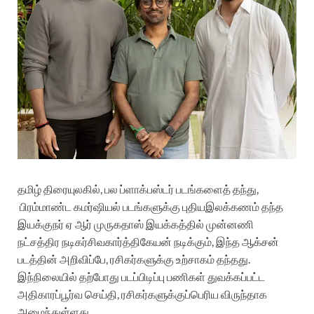
தமிழ்
திரையுலகில்
,
பல
ப்ளாக்பஸ்டர்
படங்களைத்
தந்து
,
பிரம்மாண்ட
கமர்ஷியல்
படங்களுக்கு
புதிய
இலக்கணம்
தந்த
இயக்குநர்
ஏ
ஆர்
முருகதாஸ்
இயக்கத்தில்
முன்னணி
நட்சத்திர
நடிகர்
சிவகார்த்திகேயன்
நடிக்கும்
,
இந்த
ஆக்சன்
படத்தின்
அறிவிப்பே
,
ரசிகர்களுக்கு
உற்சாகம்
தந்தது
.
இந்நிலையில்
தற்போது
படப்பிடிப்பு
பணிகள்
துவக்கப்பட்ட
அதிகாரப்பூர்வ
செய்தி
,
ரசிகர்களுக்குப்
பெரிய
விருந்தாக
அமைந்துள்ளது
.