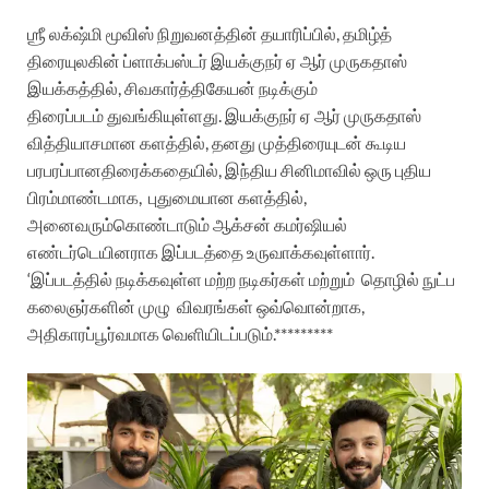
ஶ்ரீ
லக்‌ஷ்மி
மூவிஸ்
நிறுவனத்தின்
தயாரிப்பில்
,
தமிழ்த்
திரையுலகின்
ப்ளாக்பஸ்டர்
இயக்குநர்
ஏ
ஆர்
முருகதாஸ்
இயக்கத்தில்
,
சிவகார்த்திகேயன்
நடிக்கும்
திரைப்படம்
துவங்கியுள்ளது
.
இயக்குநர்
ஏ
ஆர்
முருகதாஸ்
வித்தியாசமான
களத்தில்
,
தனது
முத்திரையுடன்
கூடிய
பரபரப்பான
திரைக்கதையில்
,
இந்திய
சினிமாவில்
ஒரு
புதிய
பிரம்மாண்டமாக
,
புதுமையான
களத்தில்
,
அனைவரும்
கொண்டாடும்
ஆக்சன்
கமர்ஷியல்
எண்டர்டெயினராக
இப்படத்தை
உருவாக்கவுள்ளார்
.
‘
இப்படத்தில்
நடிக்கவுள்ள
மற்ற
நடிகர்கள்
மற்றும்
தொழில்
நுட்ப
கலைஞர்களின்
முழு
விவரங்கள்
ஒவ்வொன்றாக
,
அதிகாரப்பூர்வமாக
வெளியிடப்படும்
.*********