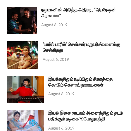
ரகுமானின் அடுத்த அதிரடி, “ஆபரேஷன்
அரபைமா”
August 6, 2019
‘பாரீஸ் பாரீஸ்’ சென்சார் மறுபரிசீலனைக்கு
செல்கிறது
August 6, 2019
இயக்கதிலும் நடிப்பிலும் சிகரத்தை
தொடும் கௌரவ் நாராயணன்
August 6, 2019
இயல் இசை நாடகம் அனைத்திலும் தடம்
பதிக்கும் நடிகை Y.G.மதுவந்தி
August 6, 2019