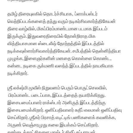
தமிழ்
திரையுலகில்
தொடர்ச்சியாக
,
ப்ளாக்பஸ்டர்
வெற்றிப்படங்களைத்
தந்து
வரும்
நடிகர்
சிவகார்த்திகேயன்
திரை
வாழ்வில்
,
மிகப்பிரம்மாண்டமான
படமாக
இப்படம்
இருக்கும்
.
இதுவரை
திரையில்
தோன்றிராத
மிக
வித்தியாசமான
ஸ்டைலீஷ்
தோற்றத்தில்
இப்படத்தில்
நடிக்கவுள்ளார்
சிவகார்த்திகேயன்
.
சமீபத்தில்
தென்னிந்தியா
முழுக்க
,
இளைஞர்களின்
மனதை
கொள்ளை
கொண்ட
,
கன்னட
நடிகை
ருக்மணி
வஸந்த்
இப்படத்தில்
நாயகியாக
நடிக்கிறார்
.
ஶ்ரீ
லக்‌ஷ்மி
மூவீஸ்
நிறுவனம்
பெரும்
பொருட்செலவில்
,
பிரம்மாண்ட
படைப்பாக
,
இப்படத்தைத்
தயாரிக்கிறது
.
இசையமைப்பாளர்
ராக்ஸ்டார்
அனிருத்
இப்படத்திற்கு
இசையமைக்கிறார்
.
ஒளிப்பதிவாளர்
சுதீப்
எலமான்
ஒளிப்பதிவு
செய்கிறார்
.
ஶ்ரீகர்
பிரசாத்
எடிட்டிங்
பணிகளைக்
கவனிக்க
,
அருண்
வெஞ்சரமுது
கலை
இயக்கம்
செய்கிறார்
.
சண்டைக்காட்சிகளை
மாஸ்டர்
திலீப்
சுப்புராயன்