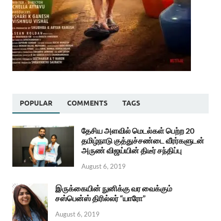
POPULAR
COMMENTS
TAGS
தேசிய அளவில் மெடல்கள் பெற்ற 20
தமிழ்நாடு குத்துச்சண்டை வீரர்களுடன்
அருண் விஜய்யின் திடீர் சந்திப்பு
August 6, 2019
இருக்கையின் நுனிக்கு வர வைக்கும்
சஸ்பென்ஸ் திரில்லர் “யாரோ”
August 6, 2019