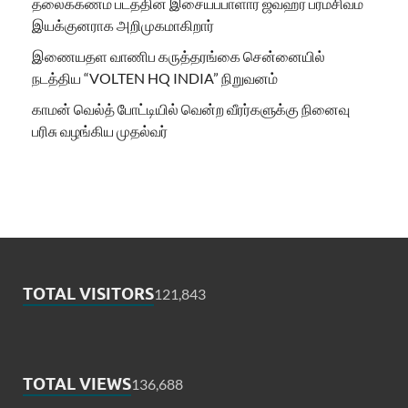
தலைக்கணம் படத்தின் இசையப்பாளார் ஜவஹர் பரமசிவம்
இயக்குனராக அறிமுகமாகிறார்
இணையதள வாணிப கருத்தரங்கை சென்னையில்
நடத்திய “VOLTEN HQ INDIA” நிறுவனம்
காமன் வெல்த் போட்டியில் வென்ற வீரர்களுக்கு நினைவு
பரிசு வழங்கிய முதல்வர்
TOTAL VISITORS
121,843
TOTAL VIEWS
136,688