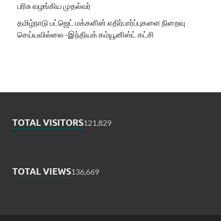
பரிசு வழங்கிய முதல்வர்
தமிழ்நாடு பட்ஜெட் மக்களின் எதிர்பார்ப்புகளை நிறைவு
செய்யவில்லை -இந்தியக் கம்யூனிஸ்ட் கட்சி
TOTAL VISITORS
121,829
TOTAL VIEWS
136,669