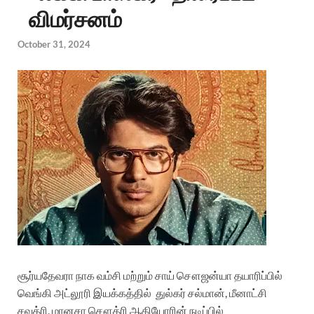
விமர்சனம்
October 31, 2024
சூர்யதேவரா நாக வம்சி மற்றும் சாய் சௌஜன்யா தயாரிப்பில்
வெங்கி அட்லூரி இயக்கத்தில்
துல்கர் சல்மான், மீனாட்சி
சவுத்ரி, மானசா சௌத்ரி ஆகியோரின் நடிப்பில்