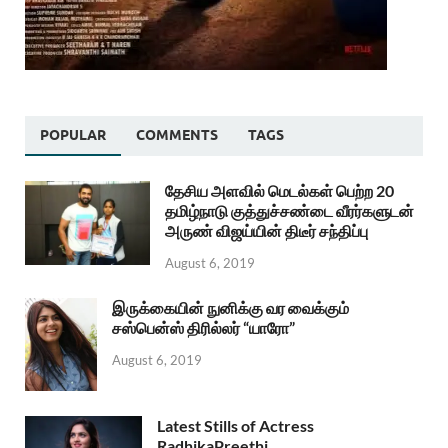
POPULAR
COMMENTS
TAGS
தேசிய அளவில் மெடல்கள் பெற்ற 20
தமிழ்நாடு குத்துச்சண்டை வீரர்களுடன்
அருண் விஜய்யின் திடீர் சந்திப்பு
August 6, 2019
இருக்கையின் நுனிக்கு வர வைக்கும்
சஸ்பென்ஸ் திரில்லர் “யாரோ”
August 6, 2019
Latest Stills of Actress
RadhikaPreethi