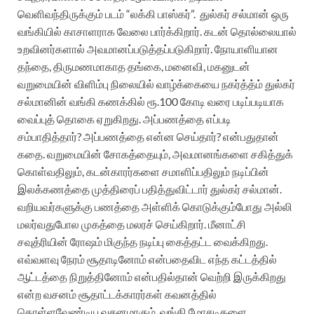
வெளிவந்திருக்கும் படம் “லக்கி பாஸ்கர்”.
துல்கர் சல்மான் ஒரு
வங்கியில் காசாளராக வேலை பார்க்கிறார். கடன் தொல்லையால்
உறவினர்களால் அவமானப்படுத்தப்படுகிறார். நோயாளியான
தந்தை, திருமணமாகாத தங்கை, மனைவி, மகனுடன்
வறுமையின் விளிம்பு நிலையில் வாழ்க்கையை நகர்த்த்ம் துல்கர்
சல்மானின் வங்கி கணக்கில் ரூ.100 கோடி வரை படிப்படியாக
வைப்புத் தொகை ஏறுகிறது. அப்பணத்தை எப்படி
சம்பாதித்தார்? அப்பணத்தை என்ன செய்தார்? என்பதுதான்
கதை. வறுமையின் சோகத்தையும், அவமானங்களை சகித்துக்
கொள்வதிலும், கடன்காரர்களை சமாளிப்பதிலும் நடிப்பின்
இலக்கணத்தை முத்திரைப் பதித்துவிட்டார் துல்கர் சல்மான்.
வறியவர்களுக்கு பணத்தை அள்ளிக் கொடுக்கும்போது அல்லி
மலர்வதுபோல முகத்தை மலரச் செய்கிறார். மீனாட்சி
சவுத்ரியின் ரோஷம் மிகுந்த நடிப்பு கைத்தட்ட வைக்கிறது.
எவ்வளவு நேரம் சூதாடினோம் என்பதைவிட எந்த கட்டத்தில்
ஆட்டத்தை நிறுத்தினோம் என்பதில்தான் வெற்றி இருக்கிறது
என்ற வசனம் சூதாட்டக்காரர்கள் கவனத்தில்
கொள்ளவேண்டிய வசனமாகும். வங்கி மோசடிகளை