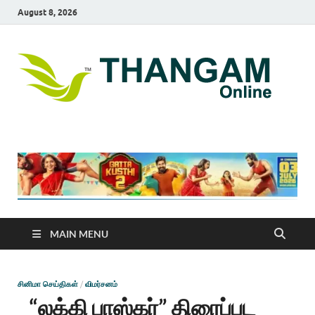
August 8, 2026
T
online
news
On
portal
MAIN MENU
சினிமா செய்திகள்
/
விமர்சனம்
“லக்கி பாஸ்கர்” திரைப்பட