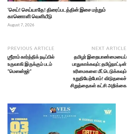
‘செய்! செய்யாதே! திரைப்படத்தின் இசை மற்றும்
காணொளி வெளியீடு
August 7, 2026
PREVIOUS ARTICLE
NEXT ARTICLE
ஶ்ரீராம் கார்த்திக் நடிப்பில்
தமிழர் இறையாண்மையைப்
உருவாகி இருக்கும் படம்
பாதுகாக்கவும்; தமிழ்நாட்டின்
“மெஸன்ஜர்”
உரிமைகளை மீட்டெடுக்கவும்
உறுதியேற்போம்! விடுதலைச்
சிறுத்தைகள் கட்சி அறிக்கை