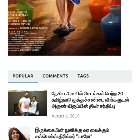
POPULAR
COMMENTS
TAGS
தேசிய அளவில் மெடல்கள் பெற்ற 20
தமிழ்நாடு குத்துச்சண்டை வீரர்களுடன்
அருண் விஜய்யின் திடீர் சந்திப்பு
August 6, 2019
இருக்கையின் நுனிக்கு வர வைக்கும்
சஸ்பென்ஸ் திரில்லர் “யாரோ”