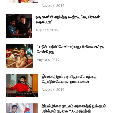
August 6, 2019
ரகுமானின் அடுத்த அதிரடி, “ஆபரேஷன்
அரபைமா”
August 6, 2019
‘பாரீஸ் பாரீஸ்’ சென்சார் மறுபரிசீலனைக்கு
செல்கிறது
August 6, 2019
இயக்கதிலும் நடிப்பிலும் சிகரத்தை
தொடும் கௌரவ் நாராயணன்
August 6, 2019
இயல் இசை நாடகம் அனைத்திலும் தடம்
பதிக்கும் நடிகை Y.G.மதுவந்தி