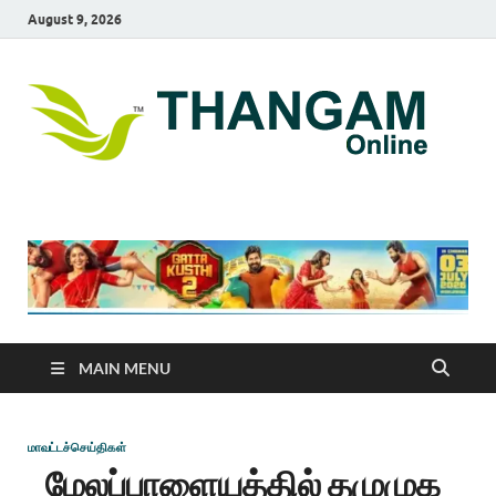
August 9, 2026
T
online
news
On
portal
MAIN MENU
மாவட்டச்செய்திகள்
மேலப்பாளையத்தில் தமுமுக