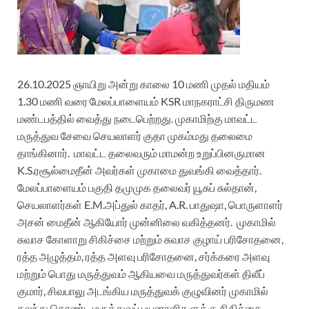
26.10.2025 ஞாயிறு அன்று காலை 10 மணி முதல் மதியம்
1.30 மணி வரை மேலப்பாளையம் KSR மாநகராட்சி திருமண
மண்டபத்தில் வைத்து நடைபெற்றது.
முகாமிற்கு மாவட்ட
மருத்துவ சேவை செயலாளர் குதா முகம்மது தலைமை
தாங்கினார்.
மாவட்ட தலைவரும் மாமன்ற உறுப்பினருமான
K.S.ரசூல்மைதீன் அவர்கள் முகாமை துவங்கி வைத்தார்.
மேலப்பாளையம் பகுதி தமுமுக தலைவர் யூசுப் சுல்தான்,
செயலாளர்கள் E.M.அப்துல் காதர், A.R. பாதுஷா, பொருளாளர்
அசன் மைதீன் ஆகியோர் முன்னிலை வகித்தனர்.
முகாமில்
சுவாச கோளாறு சிகிச்சை மற்றும் சுவாச குழாய் பரிசோதனை,
ரத்த அழுத்தம், ரத்த அளவு பரிசோதனை, சர்க்கரை அளவு
மற்றும் பொது மருத்துவம் ஆகியவை மருத்துவர்கள் திலீப்
குமார், சிவபாலு அடங்கிய மருத்துவக் குழுவினர் முகாமில்
கலந்து கொண்ட மருத்துவப் பயனாளிகளுக்கு சிகிச்சை