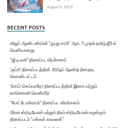
August 6, 2019
RECENT POSTS
விஜய் ஆண்டனியின் “நூறு சாமி” ஆக. 7 முதல் தமிழ் ஜீ5 ல்
வெளியானது
“ஜி.டி.என்”.திரைப்பட விமர்சனம்
‘குப்பி’ திரைப்படத்தின் 10ஆம் ஆண்டு நிறைவு
கொண்டாட்டம்
‘செய்! செய்யாதே! திரைப்படத்தின் இசை மற்றும்
காணொளி வெளியீடு
“போட்டோகிராபர்” திரைப்பட விமர்சனம்
பிர்லா ஸ்டுடியோஸ் மற்றும் நீலம் ஸ்டுடியோஸ் வழங்கும்
திரைப்படம் “மக்கள் காவலன்”