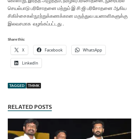
கோளாறு, இரத்த அழுத்தம், நீரிழிவு பரிசோதனை, நுரையீரல்
செயல்பாடு பரிசோதனை மற்றும் இ சி ஜி பரிசோதனை ஆகிய
சிகிச்சைகள்நூற்றுக்கணக்கான மருத்துவ பயனாளிகளுக்கு
இலவசமாக
வழங்கப்பட்டது .
Share this:
X
Facebook
WhatsApp
LinkedIn
TAGGED
TMMK
RELATED POSTS