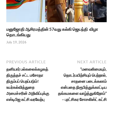
மனுஜோதி ஆசிரமத்தின் 57வது கல்கி ஜெயந்தி விழா
தொடங்கியது
July 19, 2026
PREVIOUS ARTICLE
NEXT ARTICLE
தனியார் பல்கலைக்கழகத்
“மனவலிமையும்,
திருத்தச் சட்ட மசோதா
தொடர்பயிற்சியும் பெற்றால்,
திரும்பப் பெறப்படும்!
சாதனை படைக்கலாம்
உயர்கல்வித்துறை
என்பதை நிரூபித்துக்காட்டிய
அமைச்சரின் அறிவிப்புக்கு
தங்கமகளை வாழ்த்துகிறோம்”
எஸ்டிபிஐ கட்சி வரவேற்பு
– புரட்சிகர சோசலிஸ்ட் கட்சி