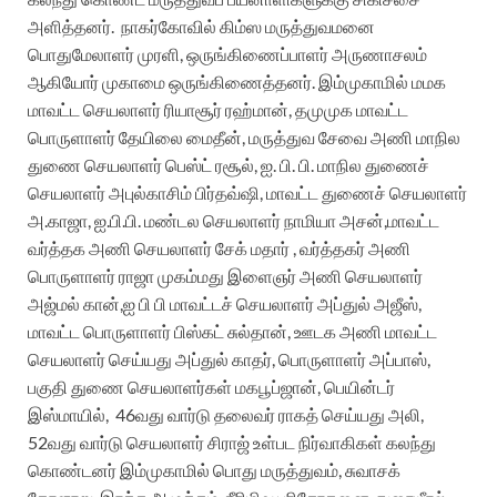
அளித்தனர்.
நாகர்கோவில் கிம்ஸ மருத்துவமனை
பொதுமேலாளர் முரளி, ஒருங்கிணைப்பாளர் அருணாசலம்
ஆகியோர் முகாமை ஒருங்கிணைத்தனர்.
இம்முகாமில் மமக
மாவட்ட செயலாளர் ரியாசூர் ரஹ்மான், தமுமுக மாவட்ட
பொருளாளர் தேயிலை மைதீன், மருத்துவ சேவை அணி மாநில
துணை செயலாளர் பெஸ்ட் ரசூல், ஐ. பி. பி. மாநில துணைச்
செயலாளர் அபுல்காசிம் பிர்தவ்ஷி, மாவட்ட துணைச் செயலாளர்
அ.காஜா, ஐ.பி.பி. மண்டல செயலாளர் நாமியா அசன்,மாவட்ட
வர்த்தக அணி செயலாளர் சேக் மதார் , வர்த்தகர் அணி
பொருளாளர் ராஜா முகம்மது இளைஞர் அணி செயலாளர்
அஜ்மல் கான்,ஐ பி பி மாவட்டச் செயலாளர் அப்துல் அஜீஸ்,
மாவட்ட பொருளாளர் பிஸ்கட் சுல்தான், ஊடக அணி மாவட்ட
செயலாளர் செய்யது அப்துல் காதர், பொருளாளர் அப்பாஸ்,
பகுதி துணை செயலாளர்கள் மகபூப்ஜான், பெயின்டர்
இஸ்மாயில்,
46வது வார்டு தலைவர் ராகத் செய்யது அலி,
52வது வார்டு செயலாளர் சிராஜ் உள்பட நிர்வாகிகள் கலந்து
கொண்டனர்
இம்முகாமில் பொது மருத்துவம், சுவாசக்