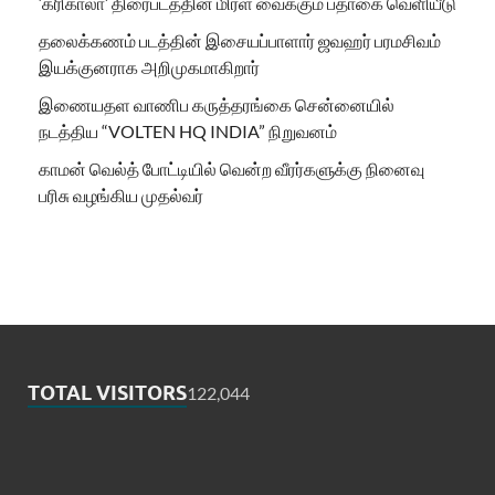
‘கரிகாலா’ திரைபடத்தின் மிரள வைக்கும் பதாகை வெளியீடு
தலைக்கணம் படத்தின் இசையப்பாளார் ஜவஹர் பரமசிவம்
இயக்குனராக அறிமுகமாகிறார்
இணையதள வாணிப கருத்தரங்கை சென்னையில்
நடத்திய “VOLTEN HQ INDIA” நிறுவனம்
காமன் வெல்த் போட்டியில் வென்ற வீரர்களுக்கு நினைவு
பரிசு வழங்கிய முதல்வர்
TOTAL VISITORS
122,044