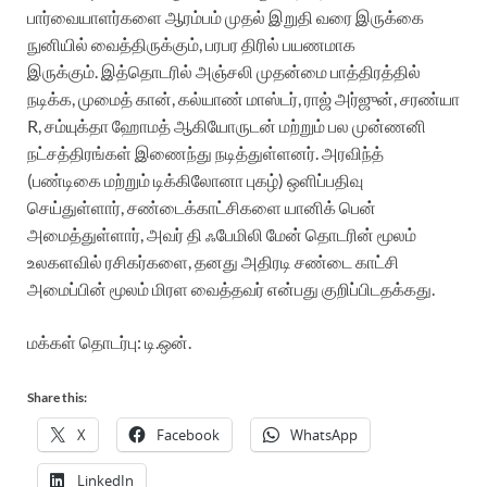
பார்வையாளர்களை ஆரம்பம் முதல் இறுதி வரை இருக்கை
நுனியில் வைத்திருக்கும், பரபர திரில் பயணமாக
இருக்கும். இத்தொடரில் அஞ்சலி முதன்மை பாத்திரத்தில்
நடிக்க, முமைத் கான், கல்யாண் மாஸ்டர், ராஜ் அர்ஜுன், சரண்யா
R, சம்யுக்தா ஹோமத் ஆகியோருடன் மற்றும் பல முன்ணனி
நட்சத்திரங்கள் இணைந்து நடித்துள்ளனர். அரவிந்த்
(பண்டிகை மற்றும் டிக்கிலோனா புகழ்) ஒளிப்பதிவு
செய்துள்ளார், சண்டைக்காட்சிகளை யானிக் பென்
அமைத்துள்ளார், அவர் தி ஃபேமிலி மேன் தொடரின் மூலம்
உலகளவில் ரசிகர்களை, தனது அதிரடி சண்டை காட்சி
அமைப்பின் மூலம் மிரள வைத்தவர் என்பது குறிப்பிடதக்கது.
மக்கள் தொடர்பு: டி.ஒன்.
Share this:
X
Facebook
WhatsApp
LinkedIn