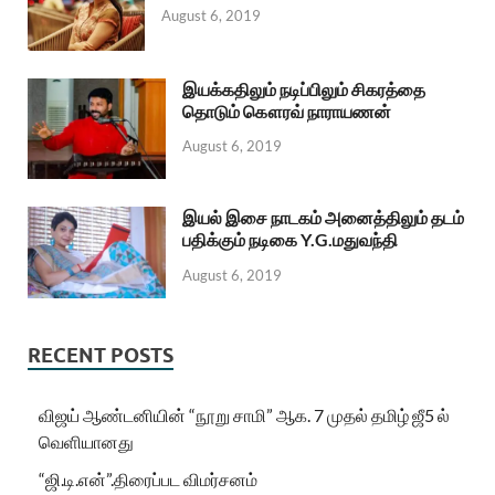
August 6, 2019
இயக்கதிலும் நடிப்பிலும் சிகரத்தை
தொடும் கௌரவ் நாராயணன்
August 6, 2019
இயல் இசை நாடகம் அனைத்திலும் தடம்
பதிக்கும் நடிகை Y.G.மதுவந்தி
August 6, 2019
RECENT POSTS
விஜய் ஆண்டனியின் “நூறு சாமி” ஆக. 7 முதல் தமிழ் ஜீ5 ல்
வெளியானது
“ஜி.டி.என்”.திரைப்பட விமர்சனம்