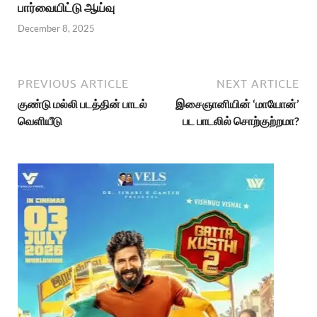
பார்வையிட்டு ஆய்வு
December 8, 2025
PREVIOUS ARTICLE
NEXT ARTICLE
குண்டு மல்லி படத்தின் பாடல்
இசைஞானியின் ‘மாயோன்’
வெளியீடு
பட பாடலில் சொற்குற்றமா?