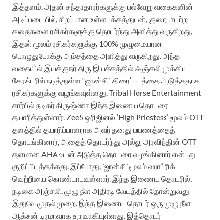
இத்தளம், அதன் சந்தாதாரர்களுக்கு பல்வேறு வகைகளின்
அடிப்படையில், சிறப்பான உள்ளடக்கத்துடன், குறைபாடற்ற
கதைகளை ரசிகர்களுக்கு தொடர்ந்து அளித்து வருகிறது,
இதன் மூலம் ரசிகர்களுக்கு 100% முழுமையான
பொழுதுபோக்கு அம்சத்தை அளித்து வருகிறது. அந்த
வகையில் இயக்குநர் திரு இயக்கத்தில் அஞ்சலி முக்கிய
கேரக்டரில் நடித்துள்ள “ஜான்சி” திரைப்படத்தை அடுத்ததாக
ரசிகர்களுக்கு வழங்கவுள்ளது. Tribal Horse Entertainment
சார்பில் நடிகர் கிருஷ்ணா இந்த இணைய தொடரை
தயாரித்துள்ளார். Zee5 ஒரிஜினல் ‘High Priestess’ மூலம் OTT
தளத்தில் தயாரிப்பாளராக அவர் தனது பயணத்தைத்
தொடங்கினார், அதைத் தொடர்ந்து அல்லு அரவிந்தின் OTT
தளமான AHA உடன் அடுத்த தொடரை வழங்கினார் என்பது
குறிப்பிடத்தக்கது. இப்போது, ​​’ஜான்சி’ மூலம் ஹாட்ரிக்
வெற்றியை கொண்டாடவுள்ளார். இந்த இணைய தொடரில்,
நடிகை அஞ்சலி, முழு நீள அதிரடி வேடத்தில் தோன்றுவது
இதுவே முதல் முறை. இந்த இணைய தொடர் ஒரு முழு நீள
ஆக்சன் டிரமாவாக உருவாகியுள்ளது. இத்தொடர்