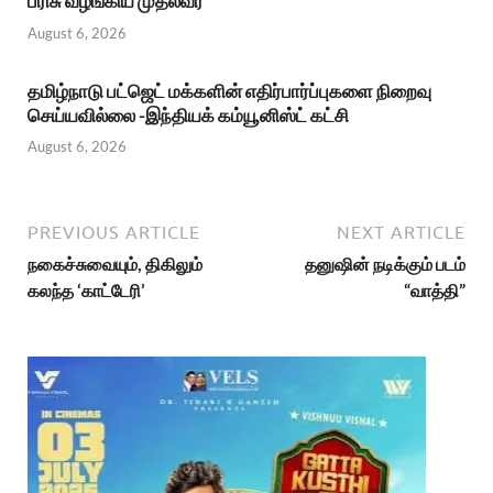
பரிசு வழங்கிய முதல்வர்
August 6, 2026
தமிழ்நாடு பட்ஜெட் மக்களின் எதிர்பார்ப்புகளை நிறைவு
செய்யவில்லை -இந்தியக் கம்யூனிஸ்ட் கட்சி
August 6, 2026
PREVIOUS ARTICLE
NEXT ARTICLE
நகைச்சுவையும், திகிலும்
தனுஷின் நடிக்கும் படம்
கலந்த ‘காட்டேரி’
“வாத்தி”