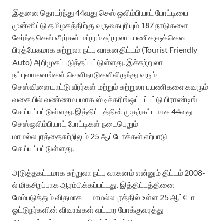
இதனை
தொடர்ந்து
44
வது செஸ்
ஒலிம்பியாட்
போட்டியை
முன்னிட்டு
தமிழகத்திற்கு
வருகைபுரியும் 187 நாடுகளை
சேர்ந்த
செஸ்
வீரர்கள்
மற்றும்
சுற்றுலா
பயணிகளுக்கென
பிரத்யே
கமாக
சுற்றுலா
நட்பு
வாகன
திட்டம் (Tourist Friendly
Auto) அறிமுகப்படுத்தப்பட்டுள்ளது
. இச்சுற்
றுலா
நட்பு
வாகனங்கள்
வெளிநாடுகளிலி
ருந்து
வரும்
செஸ்
விளையாட்டு
வீரர்கள்
மற்றும்
சுற்றுலா
பயணிகளை
கவரும்
வகையில்
வண்ணமயமாக
ஸ்டிக்கரிங்
ஒ
ட்டப்பட்டு
பிராண்டிங்
செய்யப்பட்டுள்ளது.
இத்திட்டத்
தின்
முதற்கட்டமாக
44வது
செஸ்
ஒலிம்பியாட்
போட்டிகள்
நடைபெறும்
மாமல்லபுரத்தை
சுற்றி
லும்
25
ஆட்டோக்கள்
ஏற்பாடு
செய்யப்பட்டுள்ளது.
அடுத்தகட்டமாக
சுற்றுலா
நட்பு
வாகனம்
என்னும்
திட்டம் 2008-
ல் மிகசிறப்பாக
ஆரம்பிக்கப்பட்டது.
இத்திட்டத்தினை
மேம்படுத்தும்
விதமாக
மாமல்லபுரத்தில்
உள்ள 25 ஆட்டோ
ஓட்டுநர்களின்
விவரங்கள்
வட்டார
போக்குவரத்து