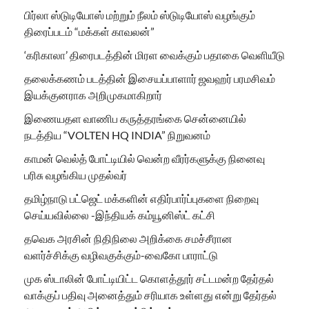
பிர்லா ஸ்டுடியோஸ் மற்றும் நீலம் ஸ்டுடியோஸ் வழங்கும்
திரைப்படம் “மக்கள் காவலன்”
‘கரிகாலா’ திரைபடத்தின் மிரள வைக்கும் பதாகை வெளியீடு
தலைக்கணம் படத்தின் இசையப்பாளார் ஜவஹர் பரமசிவம்
இயக்குனராக அறிமுகமாகிறார்
இணையதள வாணிப கருத்தரங்கை சென்னையில்
நடத்திய “VOLTEN HQ INDIA” நிறுவனம்
காமன் வெல்த் போட்டியில் வென்ற வீரர்களுக்கு நினைவு
பரிசு வழங்கிய முதல்வர்
தமிழ்நாடு பட்ஜெட் மக்களின் எதிர்பார்ப்புகளை நிறைவு
செய்யவில்லை -இந்தியக் கம்யூனிஸ்ட் கட்சி
தவெக அரசின் நிதிநிலை அறிக்கை சமச்சீரான
வளர்ச்சிக்கு வழிவகுக்கும்-வைகோ பாராட்டு
முக ஸ்டாலின் போட்டியிட்ட கொளத்தூர் சட்டமன்ற தேர்தல்
வாக்குப் பதிவு அனைத்தும் சரியாக உள்ளது என்று தேர்தல்