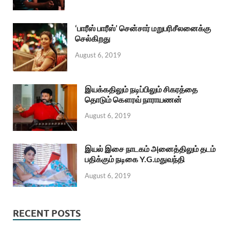
‘பாரீஸ் பாரீஸ்’ சென்சார் மறுபரிசீலனைக்கு
செல்கிறது
August 6, 2019
இயக்கதிலும் நடிப்பிலும் சிகரத்தை
தொடும் கௌரவ் நாராயணன்
August 6, 2019
இயல் இசை நாடகம் அனைத்திலும் தடம்
பதிக்கும் நடிகை Y.G.மதுவந்தி
August 6, 2019
RECENT POSTS