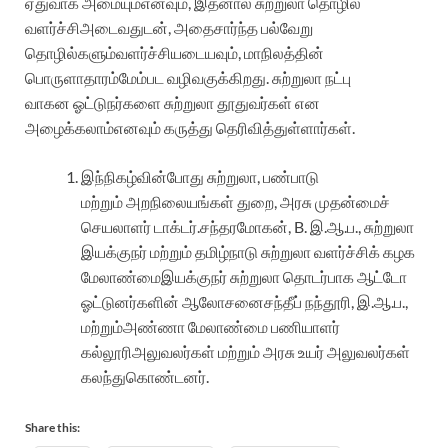
ஏதுவாக
அமையும்
எனவும், இதனால்
சுற்றுலா
தொழில்
வளர்ச்சி
அடைவதுடன்
,
அதைசார்ந்த
பல்வேறு
தொழில்களும்
வளர்ச்சியடையவும்
,
மாநிலத்தின்
பொருளாதாரம்
மேம்பட
வழிவகுக்கிறது
.
சுற்றுலா
நட்பு
வாகன
ஓட்டுநர்களை
சுற்றுலா
தூதுவர்கள்
என
அழைக்கலாம்
எனவும்
கருத்து
தெரிவித்
துள்ளார்க
ள்.
இந்நிகழ்வின்போது
சுற்றுலா, பண்பாடு
மற்றும்
அறநிலையங்கள்
துறை, அரசு
முதன்மைச்
செயலாளர்
டாக்டர்.சந்தரமோகன், B. இ.ஆ.ப., சுற்றுலா
இயக்குநர்
மற்றும்
தமிழ்நாடு
சுற்றுலா
வளர்ச்சிக்
கழக
மேலாண்மை
இயக்குநர்
சுற்றுலா தொடர்பாக ஆட்டோ
ஓட்டுனர்களின் ஆலோசனை
சந்தீப்
நந்தூரி, இ.ஆ.ப.,
மற்றும்
அண்ணா
மேலாண்மை
பணியாளர்
கல்லூரி
அலுவலர்கள்
மற்றும்
அரசு
உயர்
அலுவலர்
கள்
கலந்து
கொண்டனர்.
Share this: