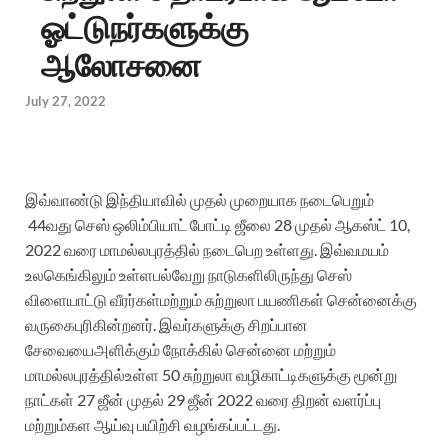
ஓட்டுநர்களுக்கு
ஆலோசனை
July 27, 2022
இவ்வாண்டு
இந்தியாவில்
முதல்
முறையாக நடைபெறும்
44வது செஸ்
ஒலிம்பியாட்
போட்டி
ஜீலை 28 முதல்
ஆகஸ்ட் 10,
2022 வரை
மாமல்லபுரத்தில்
நடைபெற
உள்ளது. இவ்வமயம்
உலகெங்கிலும்
உள்ள
பல்வேறு
நாடுகளிலிருந்து
செஸ்
விளையாட்டு
வீரர்கள்
மற்றும்
சுற்றுலா
பயணிகள்
சென்னைக்கு
வருகை
புரிகின்றனர். இவர்களுக்கு
சிறப்பான
சேவையை
அளிக்கும்
நோக்கில்
சென்னை
மற்றும்
மாமல்லபுரத்தில்
உள்ள 50 சுற்றுலா
வழிகாட்டிகளுக்கு
மூன்று
நாட்கள் 27 ஜீன்
முதல் 29 ஜீன் 2022 வரை
திறன்
வளர்ப்பு
மற்றும்
கள
ஆய்வு
பயிற்சி
வழங்கப்பட்டது.