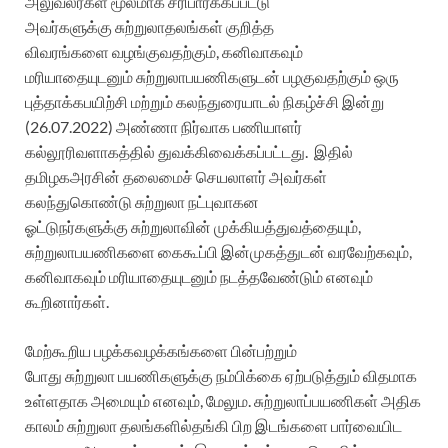
அலுவலர்கள்
மூலமாக
சரிபார்க்கப்பட்டு
அவர்களுக்கு
சுற்றுலாதலங்கள்
குறித்த
விவரங்களை
வழங்குவதற்கும், கனிவாகவும்
மரியாதையுடனும்
சுற்றுலாபயணிகளுடன்
பழகு
வதற்கும்
ஒரு
புத்தாக்க
பயிற்சி
மற்றும்
கலந்துரையாடல்
நிகழ்ச்சி
இன்று
(26.07.2022) அண்ணா
நிர்வாக
பணியாளர்
கல்லூரி
வளாகத்தில்
துவக்கிவைக்கப்பட்டது. இதில்
தமிழக
அரசின்
தலைமைச்
செயலாளர்
அவர்கள்
கலந்து
கொண்டு
சுற்றுலா
நட்புவாகன
ஓட்டுநர்களுக்கு
சுற்றுலாவின்
முக்கிய
த்
துவத்தையும்
,
சுற்றுலாபயணிகளை
கைகூப்பி
இன்முகத்துடன்
வரவேற்கவும்
,
கனிவாகவும்
மரியாதையுடனும்
நடத்த
வேண்டும்
எனவும்
கூறினார்கள்.
மேற்கூறிய
பழக்கவழக்கங்களை
பின்பற்றும்
போது
சுற்றுலா
பயணிகளுக்கு
நம்பிக்கை
ஏற்படுத்தும்
விதமாக
உள்ள
தாக
அமையும்
எனவும்
,
மேலும.
சுற்றுலாப்பயணிகள்
அதிக
காலம்
சுற்றுலா
தலங்களில்
தங்கி
பிற
இடங்களை
பார்வையிட