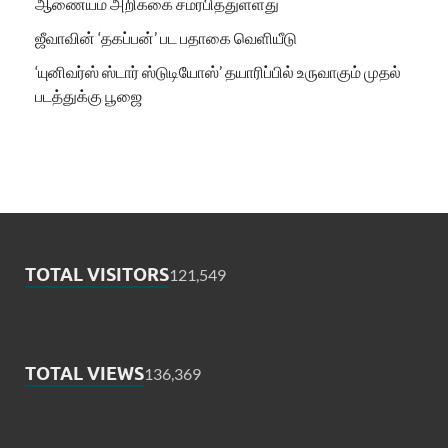
ஆணையம் அறிக்கை சமர்பித்துள்ளது
ஜீவாவின் ‘தகப்பன்’ பட பதாகை வெளியீடு
‘யுனிவர்ஸ் ஸ்டார் ஸ்டுடியோஸ்’ தயாரிப்பில் உருவாகும் முதல்
படத்துக்கு பூஜை
TOTAL VISITORS
121,549
TOTAL VIEWS
136,369