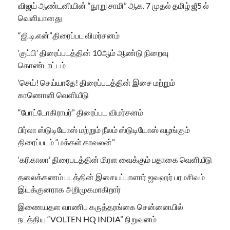
விஜய் ஆண்டனியின் “நூறு சாமி” ஆக. 7 முதல் தமிழ் ஜீ5 ல்
வெளியானது
“ஜி.டி.என்”.திரைப்பட விமர்சனம்
‘குப்பி’ திரைப்படத்தின் 10ஆம் ஆண்டு நிறைவு
கொண்டாட்டம்
‘செய்! செய்யாதே! திரைப்படத்தின் இசை மற்றும்
காணொளி வெளியீடு
“போட்டோகிராபர்” திரைப்பட விமர்சனம்
பிர்லா ஸ்டுடியோஸ் மற்றும் நீலம் ஸ்டுடியோஸ் வழங்கும்
திரைப்படம் “மக்கள் காவலன்”
‘கரிகாலா’ திரைபடத்தின் மிரள வைக்கும் பதாகை வெளியீடு
தலைக்கணம் படத்தின் இசையப்பாளார் ஜவஹர் பரமசிவம்
இயக்குனராக அறிமுகமாகிறார்
இணையதள வாணிப கருத்தரங்கை சென்னையில்
நடத்திய “VOLTEN HQ INDIA” நிறுவனம்