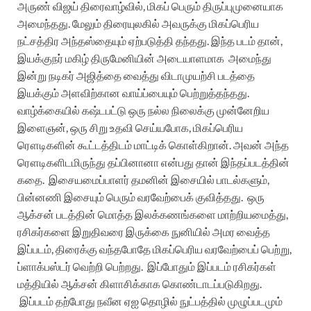
அருண் விஜய் திரைவாழ்வில், மிகப் பெரும் திருப்புமுனையாக
அமைந்தது. மேலும் திரையுலகில் அவருக்கு மிகப்பெரிய
நட்சத்திர அந்தஸ்தையும் ஏற்படுத்தி தந்தது.
இந்த படம் தான்,
இயக்குநர் மகிழ் திருமேனியின் அடையாளமாக
அமைந்து
இன்று நடிகர் அஜித்தை வைத்து விடாமுயற்சி படத்தை
இயக்கும் அளவிற்கான வாய்ப்பையும் பெற்றுத்தந்தது.
வாழ்க்கையில் கஷ்டபட்டு ஒரு நல்ல நிலைக்கு முன்னேறிய
இளைஞன், ஒரு சிறு உதவி செய்யபோக, மிகப்பெரிய
ரௌடிகளின் கூட்டத்திடம் மாட்டிக் கொள்கிறான். அவன் அந்த
ரௌடிகளிடமிருந்து தப்பினானா என்பது தான் இந்தப்படத்தின்
கதை.
இசையமைப்பாளர் தமனின் இசையில் பாடல்களும்,
பின்னணி இசையும் பெரும் வரவேற்பைக் குவித்தது.
ஒரு
ஆக்சன் படத்தின் மொத்த இலக்கணங்களை மாற்றியமைத்து,
ரசிகர்களை இறுதிவரை இருக்கை நுனியில் அமர வைத்த
இப்படம், திரைக்கு வந்தபோதே மிகப்பெரிய வரவேற்பைப் பெற்று,
ப்ளாக்பஸ்டர் வெற்றி பெற்றது.
இப்போதும் இப்படம் ரசிகர்கள்
மத்தியில் ஆக்சன் கிளாசிக்காக கொண்டாடப்படுகிறது.
இப்படம் தற்போது நவீன ஏஐ தொழில் நுட்பத்தில் முழுப்படமும்