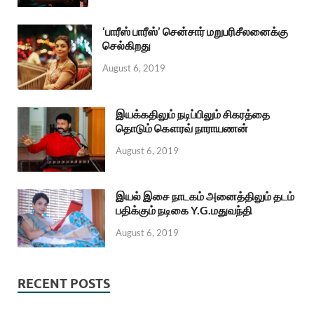
‘பாரீஸ் பாரீஸ்’ சென்சார் மறுபரிசீலனைக்கு
செல்கிறது
August 6, 2019
இயக்கதிலும் நடிப்பிலும் சிகரத்தை
தொடும் கௌரவ் நாராயணன்
August 6, 2019
இயல் இசை நாடகம் அனைத்திலும் தடம்
பதிக்கும் நடிகை Y.G.மதுவந்தி
August 6, 2019
RECENT POSTS