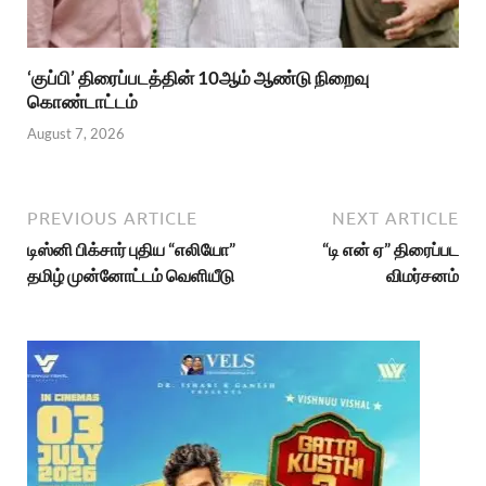
‘குப்பி’ திரைப்படத்தின் 10ஆம் ஆண்டு நிறைவு
கொண்டாட்டம்
August 7, 2026
PREVIOUS ARTICLE
NEXT ARTICLE
டிஸ்னி பிக்சார் புதிய “எலியோ”
“டி என் ஏ” திரைப்பட
தமிழ் முன்னோட்டம் வெளியீடு
விமர்சனம்