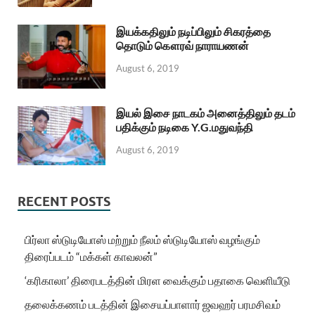
இயக்கதிலும் நடிப்பிலும் சிகரத்தை
தொடும் கௌரவ் நாராயணன்
August 6, 2019
இயல் இசை நாடகம் அனைத்திலும் தடம்
பதிக்கும் நடிகை Y.G.மதுவந்தி
August 6, 2019
RECENT POSTS
பிர்லா ஸ்டுடியோஸ் மற்றும் நீலம் ஸ்டுடியோஸ் வழங்கும்
திரைப்படம் “மக்கள் காவலன்”
‘கரிகாலா’ திரைபடத்தின் மிரள வைக்கும் பதாகை வெளியீடு
தலைக்கணம் படத்தின் இசையப்பாளார் ஜவஹர் பரமசிவம்