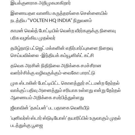
இயக்குனராக அறிமுகமாகிறார்
இணையதள வாணிப கருத்தரங்கை சென்னையில்
நடத்திய “VOLTEN HQ INDIA” நிறுவனம்
காமன் வெல்த் போட்டியில் வென்ற வீரர்களுக்கு நினைவு
பரிசு வழங்கிய முதல்வர்
தமிழ்நாடு பட்ஜெட் மக்களின் எதிர்பார்ப்புகளை நிறைவு
செய்யவில்லை -இந்தியக் கம்யூனிஸ்ட் கட்சி
தவெக அரசின் நிதிநிலை அறிக்கை சமச்சீரான
வளர்ச்சிக்கு வழிவகுக்கும்-வைகோ பாராட்டு
முக ஸ்டாலின் போட்டியிட்ட கொளத்தூர் சட்டமன்ற தேர்தல்
வாக்குப் பதிவு அனைத்தும் சரியாக உள்ளது என்று தேர்தல்
ஆணையம் அறிக்கை சமர்பித்துள்ளது
ஜீவாவின் ‘தகப்பன்’ பட பதாகை வெளியீடு
‘யுனிவர்ஸ் ஸ்டார் ஸ்டுடியோஸ்’ தயாரிப்பில் உருவாகும் முதல்
படத்துக்கு பூஜை