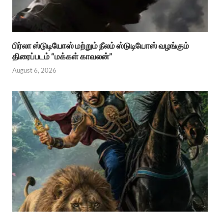
பிர்லா ஸ்டுடியோஸ் மற்றும் நீலம் ஸ்டுடியோஸ் வழங்கும்
திரைப்படம் “மக்கள் காவலன்”
August 6, 2026