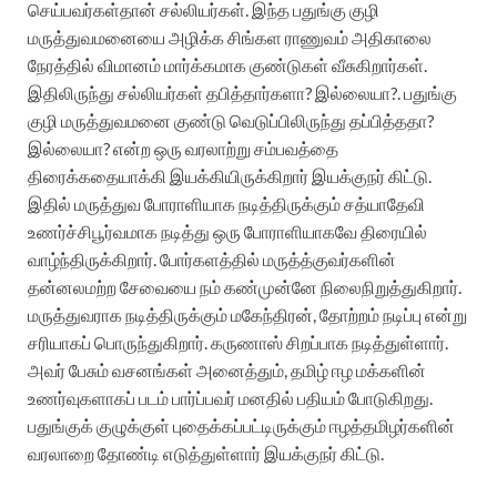
செய்பவர்கள்தான் சல்லியர்கள். இந்த பதுங்கு குழி
மருத்துவமனையை அழிக்க சிங்கள ராணுவம் அதிகாலை
நேரத்தில் விமானம் மார்க்கமாக குண்டுகள் வீசுகிறார்கள்.
இதிலிருந்து சல்லியர்கள் தபித்தார்களா? இல்லையா?. பதுங்கு
குழி மருத்துவமனை குண்டு வெடுப்பிலிருந்து தப்பித்ததா?
இல்லையா? என்ற ஒரு வரலாற்று சம்பவத்தை
திரைக்கதையாக்கி இயக்கியிருக்கிறார் இயக்குநர் கிட்டு.
இதில் மருத்துவ போராளியாக நடித்திருக்கும் சத்யாதேவி
உணர்ச்சிபூர்வமாக நடித்து ஒரு போராளியாகவே திரையில்
வாழ்ந்திருக்கிறார். போர்களத்தில் மருத்த்குவர்களின்
தன்னலமற்ற சேவையை நம் கண்முன்னே நிலைநிறுத்துகிறார்.
மருத்துவராக நடித்திருக்கும் மகேந்திரன், தோற்றம் நடிப்பு என்று
சரியாகப் பொருந்துகிறார். கருணாஸ் சிறப்பாக நடித்துள்ளார்.
அவர் பேசும் வசனங்கள் அனைத்தும், தமிழ் ஈழ மக்களின்
உணர்வுகளாகப் படம் பார்ப்பவர் மனதில் பதியம் போடுகிறது.
பதுங்குக் குழுக்குள் புதைக்கப்பட்டிருக்கும்
ஈழத்தமிழர்களின்
வரலாறை தோண்டி எடுத்துள்ளார் இயக்குநர் கிட்டு.