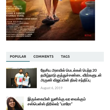
POPULAR
COMMENTS
TAGS
தேசிய அளவில் மெடல்கள் பெற்ற 20
தமிழ்நாடு குத்துச்சண்டை வீரர்களுடன்
அருண் விஜய்யின் திடீர் சந்திப்பு
August 6, 2019
இருக்கையின் நுனிக்கு வர வைக்கும்
சஸ்பென்ஸ் திரில்லர் “யாரோ”