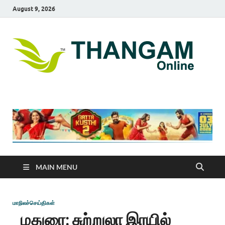
August 9, 2026
T
online
news
On
portal
MAIN MENU
மாநிலச்செய்திகள்
மதுரை: சுற்றுலா இரயில்