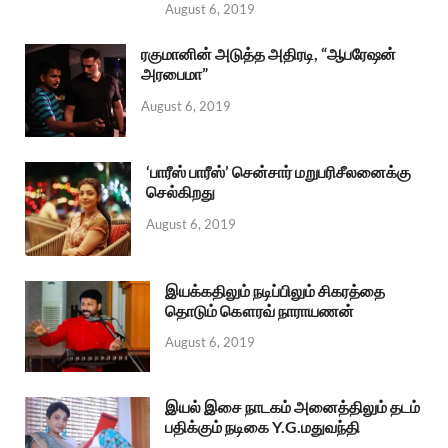
August 6, 2019
ரகுமானின் அடுத்த அதிரடி, “ஆபரேஷன்
அரபைமா”
August 6, 2019
‘பாரீஸ் பாரீஸ்’ சென்சார் மறுபரிசீலனைக்கு
செல்கிறது
August 6, 2019
இயக்கதிலும் நடிப்பிலும் சிகரத்தை
தொடும் கௌரவ் நாராயணன்
August 6, 2019
இயல் இசை நாடகம் அனைத்திலும் தடம்
பதிக்கும் நடிகை Y.G.மதுவந்தி