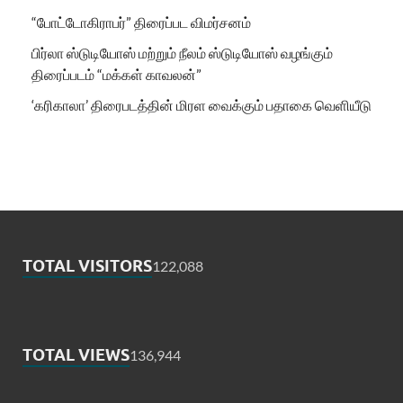
“போட்டோகிராபர்” திரைப்பட விமர்சனம்
பிர்லா ஸ்டுடியோஸ் மற்றும் நீலம் ஸ்டுடியோஸ் வழங்கும்
திரைப்படம் “மக்கள் காவலன்”
‘கரிகாலா’ திரைபடத்தின் மிரள வைக்கும் பதாகை வெளியீடு
TOTAL VISITORS
122,088
TOTAL VIEWS
136,944