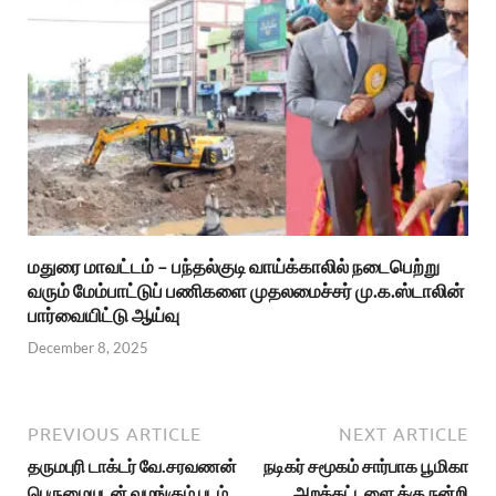
மதுரை மாவட்டம் – பந்தல்குடி வாய்க்காலில் நடைபெற்று
வரும் மேம்பாட்டுப் பணிகளை முதலமைச்சர் மு.க.ஸ்டாலின்
பார்வையிட்டு ஆய்வு
December 8, 2025
PREVIOUS ARTICLE
NEXT ARTICLE
தருமபுரி டாக்டர் வே.சரவணன்
நடிகர் சமூகம் சார்பாக பூமிகா
பெருமையுடன் வழங்கும் படம்
அறக்கட்டளை க்கு நன்றி