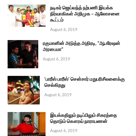
நடிகர் ஜெய்வந்த் நற்பணி இயக்க
நிர்வாகிகள் அறிமுக – ஆலோசனை
கூட்டம்
August 6, 2019
ரகுமானின் அடுத்த அதிரடி, “ஆபரேஷன்
அரபைமா”
August 6, 2019
‘பாரீஸ் பாரீஸ்’ சென்சார் மறுபரிசீலனைக்கு
செல்கிறது
August 6, 2019
இயக்கதிலும் நடிப்பிலும் சிகரத்தை
தொடும் கௌரவ் நாராயணன்
August 6, 2019