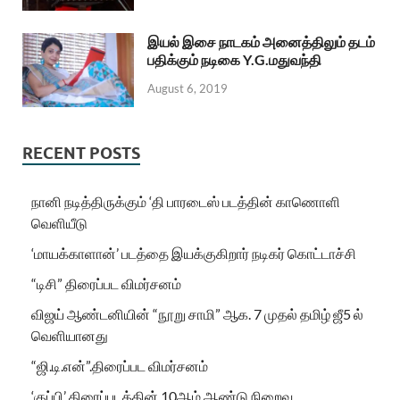
இயல் இசை நாடகம் அனைத்திலும் தடம்
பதிக்கும் நடிகை Y.G.மதுவந்தி
August 6, 2019
RECENT POSTS
நானி நடித்திருக்கும் ‘தி பாரடைஸ் படத்தின் காணொளி
வெளியீடு
‘மாயக்காளான்’ படத்தை இயக்குகிறார் நடிகர் கொட்டாச்சி
“டிசி” திரைப்பட விமர்சனம்
விஜய் ஆண்டனியின் “நூறு சாமி” ஆக. 7 முதல் தமிழ் ஜீ5 ல்
வெளியானது
“ஜி.டி.என்”.திரைப்பட விமர்சனம்
‘குப்பி’ திரைப்படத்தின் 10ஆம் ஆண்டு நிறைவு