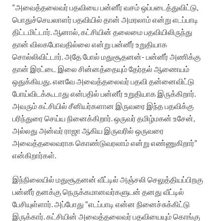
“அவைத்தலைவர் பதவியை பன்னீர் வசம் ஒப்படைத்துவிட்டு,
பொதுச்செயலாளர் பதவியில் தான் அமரலாம் என்று எடப்பாடி
திட்டமிட்டார். ஆனால், கட்சியின் தலைமை பதவியிலிருந்து
தான் விலகபோவதில்லை என்று பன்னீர் உறுதியாக
சொல்லிவிட்டார். அதே போல் மதுசூதனன்- பன்னீர் அணிக்கு
தான் இரட்டை இலை சின்னத்தையும் தேர்தல் ஆணையம்
ஒதுக்கியது. எனவே அவைத்தலைவர் பதவி தன்னைவிட்டு
போய்விடக்கூடாது என்பதில் பன்னீர் உறுதியாக இருக்கிறார்.
அவரும் கட்சியில் சீனியர்களான இருவரை இந்த பதவிக்கு
பரிந்துரை செய்ய நினைக்கிறார். ஒருவர் தமிழ்மகன் உசேன்,
அல்லது அன்வர் ராஜா ஆகிய இருவரில் ஒருவரை
அவைத்தலைவராக கொண்டுவரலாம் என்று எண்ணுகிறார்”
என்கிறார்கள்.
இந்நிலையில் மதுசூதனன் வீட்டில் அஞ்சலி செலுத்தியப்பிறகு
பன்னீர் தனக்கு நெருக்கமானவர்களுடன் தனது வீட்டில்
பேசியுள்ளார். அப்போது “எடப்பாடி என்ன நினைச்சுக்கிட்டு
இருக்கார். கட்சியின் அவைத்தலைவர் பதவியையும் கொங்கு