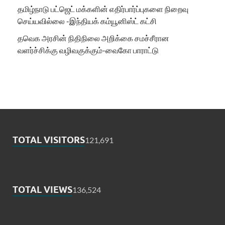
தமிழ்நாடு பட்ஜெட் மக்களின் எதிர்பார்ப்புகளை நிறைவு
செய்யவில்லை -இந்தியக் கம்யூனிஸ்ட் கட்சி
தவெக அரசின் நிதிநிலை அறிக்கை சமச்சீரான
வளர்ச்சிக்கு வழிவகுக்கும்-வைகோ பாராட்டு
TOTAL VISITORS
121,691
TOTAL VIEWS
136,524