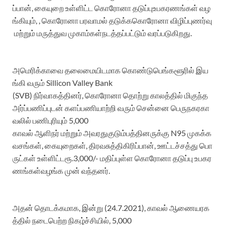
ப்பான்
,
கையுறை
உள்ளிட்ட
கொரோனா
தடுப்பு
உபகரணங்கள்
வழ
ங்
கியும்
,
,
கொரோனா
பரவாமல்
தடுக்க
கொரோனா
விழிப்புணர்வு
மற்றும்
மருத்துவ
முகாம்கள்
நடத்தப்பட்டும்
வ
ரப்படுகி
றது
.
அமெரிக்காவை
தலைமையிடமாக
கொண்டு
பெங்களூரில்
இய
ங்கி
வரு
ம்
Sillicon
Valley Bank
(SVB)
நிர்வாகத்தினர்
,
கொரோனா
தொற்று
காலத்தில்
மிகுந்த
அர்ப்பணிப்புடன்
களப்பணியாற்றி
வரும்
சென்னை
பெருநகர
கா
வலில்
பணிபுரியும்
5,000
காவல்
ஆளிநர்
மற்றும்
அவரது
குடும்பத்தினரு
க்கு
N95
முகக்க
வச
ங்கள்
,
கையுறைகள்
,
திரவசுத்திகிரிப்பான்
,
ஊட்டச்சத்து
பொ
ருட்கள்
உள்ளிட்ட
ரூ.3
,000
/-
மதிப்புள்ள
கொரோனா
தடுப்பு
உபகர
ணங்கள்
வழங்க
முன்
வந்தனர்
.
அதன்
தொடக்கமாக
,
இன்று
(24.7.2021)
,
காவல்
ஆணையரக
த்தில்
நடைபெற்ற
நிகழ்ச்சியில்
,
5,000