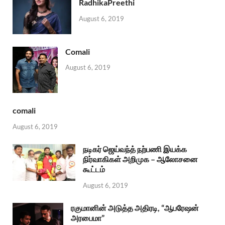
RadhikaPreethi
August 6, 2019
Comali
August 6, 2019
comali
August 6, 2019
நடிகர் ஜெய்வந்த் நற்பணி இயக்க
நிர்வாகிகள் அறிமுக – ஆலோசனை
கூட்டம்
August 6, 2019
ரகுமானின் அடுத்த அதிரடி, “ஆபரேஷன்
அரபைமா”