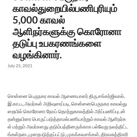
காவல்துறையில்பணிபுரியும்
5,000 காவல்
ஆளிநர்களுக்கு கொரோனா
தடுப்பு உபகரணங்களை
வழங்கினார்.
July 25, 2021
சென்னை
பெருநகர
காவல்
ஆணையாளர்
திரு.சங்கர்
ஜிவால்
,
இ.கா.ப
.,
அவர்கள்
அறிவுரைப்படி
,
சென்னை
பெருநகர
காவல்து
றையில்
கொரோனா
நோய்
தொற்று
காலத்தில்
அர்ப்பணிப்புடன்
தன்னுயிரை
பொருட்படுத்தாமல்
பணியாற்றும்
காவல்
ஆளிநர்க
ள்
மற்றும்
அவர்களது
குடும்பத்தினருக்காக
பல்வேறு
நலத்திட்ட
ங்கள்
நடைமுறைபடுத்தப்பட்டு
,
முகக்கவசங்கள்
,
திரவ
சுத்திகரி