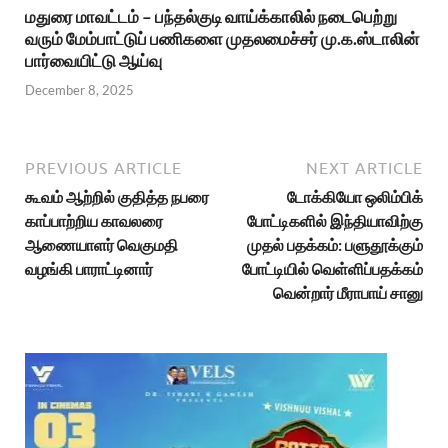
மதுரை மாவட்டம் – பந்தல்குடி வாய்க்காலில் நடைபெற்று
வரும் மேம்பாட்டுப் பணிகளை முதலமைச்சர் மு.க.ஸ்டாலின்
பார்வையிட்டு ஆய்வு
December 8, 2025
PREVIOUS ARTICLE
NEXT ARTICLE
கூவம் ஆற்றில் குதித்த நபரை
டோக்கியோ ஒலிம்பிக்
காப்பாற்றிய காவலரை
போட்டிகளில் இந்தியாவிற்கு
ஆணையாளர் வெகுமதி
முதல் பதக்கம்: பளுதூக்கும்
வழங்கி பாராட்டினார்
போட்டியில் வெள்ளிப்பதக்கம்
வென்றார் மீராபாய் சானு