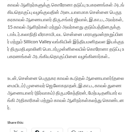
காவல்
ஆளிநர்களுக்கு
கொரோனா
தடுப்பு
உபகரணங்கள்
அடங்
கிய
தொகுப்பு
வழங்கு
வதின்
அடையாளமாக
சென்னை
பெருந
கர
காவல்
ஆணையாளர்
திரு.சங்கர்
ஜிவால்
,
இ.கா.ப
.,
அவர்கள்
,
15
காவல்
ஆளிநர்கள்
மற்றும்
அவர்களது
குடும்பத்தினருக்கு
டாக்டர்.கலாநிதி
வீராசாமி
,
வட
சென்னை
பாராளுமன்ற
உறுப்பின
ர்
மற்றும்
Sillicon
Valley
வங்கியின்
இந்திய
மனிதவள
இயக்குந
ர்
திருமதி.
ஷாலினி
பொடார்
முன்னிலையில்
கொரோனா
தடுப்பு
உ
பகரணங்கள்
அடங்கிய
தொகுப்பினை
வழங்கினார்
கள்
.
.
உடன்
,
சென்னை
பெருநகர
காவல்
கூடுதல்
ஆணையாளர்
(
தலை
மையிடம்
)
முனைவர்
ஜெ.லோகநாதன்
,
இ.கா.ப
.,
காவல்
துணை
ஆணையாளர்
(
நிர்வாகம்
)
திரு.
மகேந்திரன்
,
மேற்படி
தனியார்
வ
ங்கி
அதிகாரிகள்
மற்றும்
காவல்
ஆளிநர்கள்
கலந்து
கொண்டன
ர்
.
Share this: