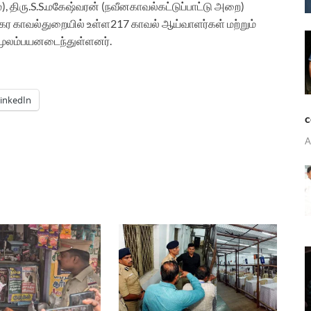
்
),
திரு
.S.S.
மகேஷ்வரன்
(
நவீன
காவல்கட்டுப்பாட்டு
அறை
)
கர
காவல்துறையில்
உள்ள
217
காவல்
ஆய்வாளர்கள்
மற்றும்
மூலம்
பயனடைந்துள்ளனர்
.
inkedIn
c
A