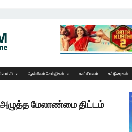
Thangam Online
online news portal
்காட்சி
ஆன்மிகம் செய்திகள்
காட்சியகம்
கட்டுரைகள்
அழுத்த மேலாண்மை திட்டம்