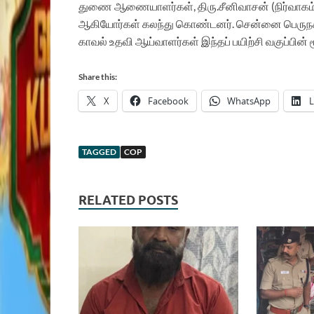
துணை
ஆணையாளர்கள்
,
திரு
.
சீனிவாசன்
(
நிர்வாகம
ஆகியோர்கள்
கலந்து
கொண்டனர்
.
சென்னை
பெருந
காவல்
உதவி
ஆய்வாளர்கள்
இந்தப்
பயிற்சி
வகுப்பின்
Share this:
X
Facebook
WhatsApp
L
TAGGED
COP
RELATED POSTS