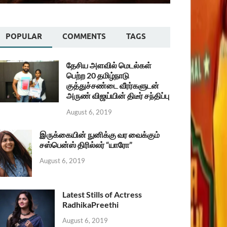
POPULAR
COMMENTS
TAGS
தேசிய அளவில் மெடல்கள்
பெற்ற 20 தமிழ்நாடு
குத்துச்சண்டை வீரர்களுடன்
அருண் விஜய்யின் திடீர் சந்திப்பு
August 6, 2019
இருக்கையின் நுனிக்கு வர வைக்கும்
சஸ்பென்ஸ் திரில்லர் “யாரோ”
August 6, 2019
Latest Stills of Actress
RadhikaPreethi
August 6, 2019