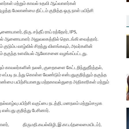
ளர்கள்
மற்றும்
காவல்
உதவி
ஆய்வாளர்கள்
ழுத்த
மேலாண்மை
திட்டம்
குறித்த
ஒரு
நாள்
பயிற்சி
ணையாளர்
,
திரு
.
சந்தீப்
ராய்
ரத்தோர்
, IPS,
ல்
ஆணையாளர்
அலுவலகத்தில்
தொடங்கி
வைத்தார்
.
ம்
குடும்ப
வாழ்வில்
சிறந்து
விளங்கவும்
,
அவர்களின்
ம்
தகுந்த
உளவியல்
ஆலோசனை
வழங்கப்பட்டது
.
ும்
காவலர்களின்
நலன்
,
குறைகளை
கேட்டறிந்து
தீர்த்தல்
,
்
எப்படி
நடந்து
கொள்ள
வேண்டும்
என்பது
குறித்தும்
தகுந்த
ாண்மை
பயிற்சியானது
மற்ற
காவல்துறை
அதிகாரிகள்
மற்றும்
நல்வாழ்வு
பயிற்சி
வகுப்பை
நடத்தி
,
மனநலம்
மற்றும்
சமூக
ு
என்பது
குறித்து
பேசினார்
.
ளர்
,
திருமதி
.
கயல்விழி
,
இ
.
கா
.
ப
(
தலைமையிடம்
),