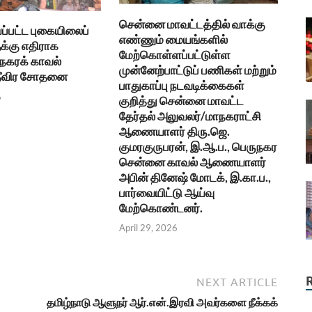
சென்னை மாவட்டத்தில் வாக்கு
்பட்ட புகையிலைப்
எண்ணும் மையங்களில்
க்கு எதிராக
மேற்கொள்ளப்பட்டுள்ள
ாநகரக் காவல்
முன்னேற்பாட்டுப் பணிகள் மற்றும்
தீவிர சோதனை
பாதுகாப்பு நடவடிக்கைகள்
6
குறித்து சென்னை மாவட்ட
தேர்தல் அலுவலர்/மாநகராட்சி
ஆணையாளர் திரு.ஜெ.
குமரகுருபரன், இ.ஆ.ப., பெருநகர
சென்னை காவல் ஆணையாளர்
அபின் தினேஷ் மோடக், இ.கா.ப.,
பார்வையிட்டு ஆய்வு
மேற்கொண்டனர்.
April 29, 2026
NEXT ARTICLE
தமிழ்நாடு ஆளுநர் ஆர்.என்.இரவி அவர்களை நீக்கக்