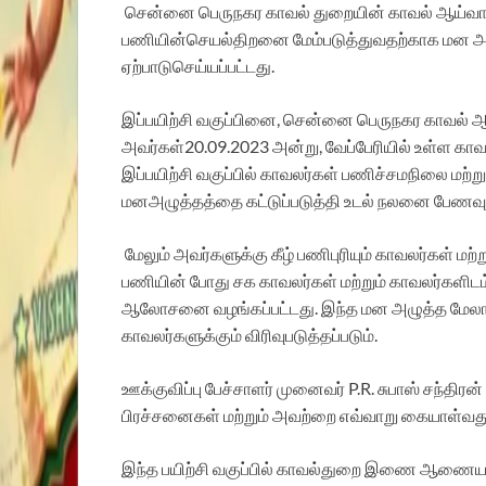
சென்னை
பெருநகர
காவல்
துறையின்
காவல்
ஆய்வா
பணியின்
செயல்திறனை
மேம்படுத்துவதற்காக
மன
அ
ஏற்பாடு
செய்யப்பட்டது
.
இப்பயிற்சி
வகுப்பினை
,
சென்னை
பெருநகர
காவல்
ஆ
அவர்கள்
20.09.2023
அன்று
,
வேப்பேரியில்
உள்ள
காவ
இப்பயிற்சி
வகுப்பில்
காவலர்கள்
பணிச்சமநிலை
மற்று
மன
அழுத்தத்தை
கட்டுப்படுத்தி
உடல்
நலனை
பேணவு
மேலும்
அவர்களுக்கு
கீழ்
பணிபுரியும்
காவலர்கள்
மற்ற
பணியின்
போது
சக
காவலர்கள்
மற்றும்
காவலர்களிடம
ஆலோசனை
வழங்கப்பட்டது
.
இந்த
மன
அழுத்த
மேல
காவலர்களுக்கும்
விரிவுபடுத்தப்படும்
.
ஊக்குவிப்பு
பேச்சாளர்
முனைவர்
P.R.
சுபாஸ்
சந்திரன்
பிரச்சனைகள்
மற்றும்
அவற்றை
எவ்வாறு
கையாள்வத
இந்த
பயிற்சி
வகுப்பில்
காவல்துறை
இணை
ஆணையா