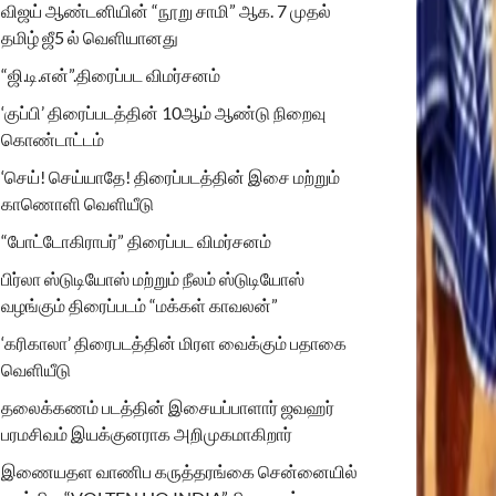
விஜய் ஆண்டனியின் “நூறு சாமி” ஆக. 7 முதல்
தமிழ் ஜீ5 ல் வெளியானது
“ஜி.டி.என்”.திரைப்பட விமர்சனம்
‘குப்பி’ திரைப்படத்தின் 10ஆம் ஆண்டு நிறைவு
கொண்டாட்டம்
‘செய்! செய்யாதே! திரைப்படத்தின் இசை மற்றும்
காணொளி வெளியீடு
“போட்டோகிராபர்” திரைப்பட விமர்சனம்
பிர்லா ஸ்டுடியோஸ் மற்றும் நீலம் ஸ்டுடியோஸ்
வழங்கும் திரைப்படம் “மக்கள் காவலன்”
‘கரிகாலா’ திரைபடத்தின் மிரள வைக்கும் பதாகை
வெளியீடு
தலைக்கணம் படத்தின் இசையப்பாளார் ஜவஹர்
பரமசிவம் இயக்குனராக அறிமுகமாகிறார்
இணையதள வாணிப கருத்தரங்கை சென்னையில்