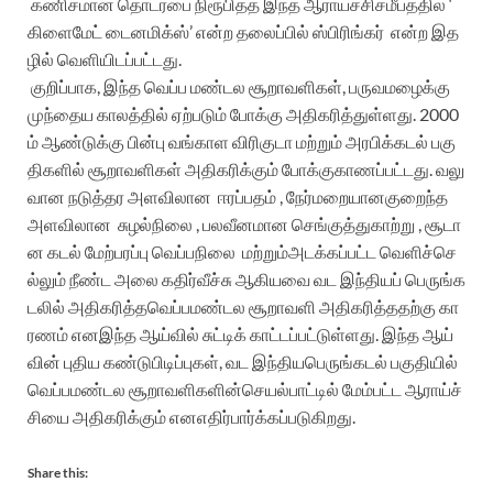
கணிசமான
தொடர்பை
நிரூபித்த
இந்த
ஆராய்ச்சி
சமீபத்தில்
‘
கிளைமேட்
டைனமிக்ஸ்
’
என்ற
தலைப்பில்
ஸ்பிரிங்கர்
என்ற
இத
ழில்
வெளியிடப்பட்டது
.
குறிப்பாக
,
இந்த
வெப்ப
மண்டல
சூறாவளிகள்
,
பருவமழைக்கு
முந்தைய
காலத்தில்
ஏற்படும்
போக்கு
அதிகரித்துள்ளது
.
2000
ம்
ஆண்டுக்கு
பின்பு
வங்காள
விரிகுடா
மற்றும்
அரபிக்
கடல்
பகு
திகளில்
சூறாவளிகள்
அதிகரிக்கும்
போக்கு
காணப்பட்டது
.
வலு
வான
நடுத்தர
அளவிலான
ஈரப்பதம்
,
நேர்மறையான
குறைந்த
அளவிலான
சுழல்நிலை
,
பலவீனமான
செங்குத்து
காற்று
,
சூடா
ன
கடல்
மேற்பரப்பு
வெப்பநிலை
மற்றும்
அடக்கப்பட்ட
வெளிச்செ
ல்லும்
நீண்ட
அலை
கதிர்வீச்சு
ஆகியவை
வட
இந்தியப்
பெருங்க
டலில்
அதிகரித்த
வெப்பமண்டல
சூறாவளி
அதிகரித்ததற்கு
கா
ரணம்
என
இந்த
ஆய்வில்
சுட்டிக்
காட்டப்பட்டுள்ளது
.
இந்த
ஆய்
வின்
புதிய
கண்டுபிடிப்புகள்
,
வட
இந்திய
பெருங்கடல்
பகுதியில்
வெப்பமண்டல
சூறாவளிகளின்
செயல்பாட்டில்
மேம்பட்ட
ஆராய்ச்
சியை
அதிகரிக்கும்
என
எதிர்பார்க்கப்படுகிறது
.
Share this: