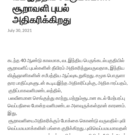
சூறாவளி புயல்
அதிகரிக்கிறது
July 30, 2021
கடந்த
40
ஆண்டு
காலமாக
,
வடஇந்திய
பெருங்கடல்
பகுதியில்
சூறாவளிப்
புயல்களின்
தீவிரம்
அதிகரித்து
வருவதாக
,
இந்திய
விஞ்ஞானிகளின்
சமீபத்திய
ஆய்வு
கூறுகிறது
.
சமூக
பொருளா
தார
பாதிப்புகளுடன்
கூடிய
இந்த
அதிகரிப்புக்கு
,
அதிக
ஈரப்பதம்
,
குறிப்பாக
வளிமண்டலத்தில்
,
பலவீனமான
செங்குத்து
காற்று
,
மற்றும்
சூடான
கடல்
மேற்பரப்பு
வெப்பநிலை
போன்ற
வளிமண்டல
அளவுருக்கள்தான்
காரணம்
.
இது
,
சூறாவளியை
அதிகரிக்கும்
போக்கை
கொண்டு
வருவதில்
புவி
வெப்பமயமாக்கலின்
பங்கை
குறிக்கிறது
.
புவிவெப்பமயமாவதன்