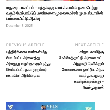
மதுரை மாவட்டம் – பந்தல்குடி வாய்க்காலில் நடைபெற்று
வரும் மேம்பாட்டுப் பணிகளை முதலமைச்சர் மு.க.ஸ்டாலின்
பார்வையிட்டு ஆய்வு
December 8, 2025
PREVIOUS ARTICLE
NEXT ARTICLE
பத்திரிக்கையாளர்கள் மீது
கர்நாடகாவிற்கு
போடப்பட்ட அனைத்து
மேக்கேத்தாட்டு அணை கட்ட
அவதூறு வழக்குகளும் ரத்து
அனுமதி அளிக்கும்
செய்யப்பட்டதாக முதல்வர்
வேலைகளை ஒன்றிய அரசு
ஸ்டாலின் அறிவித்தார்
பார்த்து வருவது
கண்டிக்கதக்கது –
வேல்முருகன்