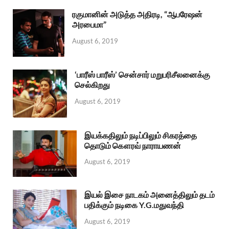
ரகுமானின் அடுத்த அதிரடி, “ஆபரேஷன்
அரபைமா”
August 6, 2019
‘பாரீஸ் பாரீஸ்’ சென்சார் மறுபரிசீலனைக்கு
செல்கிறது
August 6, 2019
இயக்கதிலும் நடிப்பிலும் சிகரத்தை
தொடும் கௌரவ் நாராயணன்
August 6, 2019
இயல் இசை நாடகம் அனைத்திலும் தடம்
பதிக்கும் நடிகை Y.G.மதுவந்தி
August 6, 2019