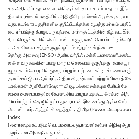
காரணமாக
,
உலக
கடற்பரப்புகளில்
,
சூறாவளியின்
தீவிரம்
அடிக்
கடி
அதிகரிப்பது
கவலையளிக்கும்
விஷயமாக
உள்ளது
.
வடஇந்
திய
பெருங்கடல்பகுதியில்
,
அதி
தீவிர
புயல்கள்
அடிக்கடி
உருவா
வது
,
கடலோர
பகுதிகளில்
குறிப்பிடத்தக்க
ஆபத்து
மற்றும்
பாதிப்
பை
ஏற்படுத்துகிறது
.
பருவநிலை
மாற்ற
திட்டத்தின்
கீழ்
,
வட
இந்
தியப்
பெருங்கடலில்
வெப்பமண்டல
சூறாவளி
செயல்பாட்டில்
பெரி
ய
அளவிலான
சுற்றுச்சூழல்
ஓட்டம்
மற்றும்
எல்
நினோ
–
தெற்கு
அலைவு
(ENSO)
ஆகியவற்றில்
முக்கியமான
வளிமண்ட
ல
அளவுருக்களின்
பங்கு
மற்றும்
செல்வாக்கு
குறித்து
காரக்பூர்
ஐஐடி
கடல்
பொறியில்
துறை
மற்றும்
கடற்படை
கட்டிடக்கலை
விஞ்
ஞானிகள்
ஜியா
ஆல்பர்ட்
,
அதிரா
கிருஷ்ணன்
மற்றும்
பிரசாத்
கே
.
பாஸ்கரன்
ஆகியோர்
வேலூர்
விஐடி
பல்கலைக்கழக
பேரிடர்
மே
லாண்மை
மையத்தின்
கே
.
எஸ்
.
சிங்
மற்றும்
மத்திய
அரசின்
அறி
வியல்
மற்றும்
தொழில்நுட்ப
துறையுடன்
இணைந்து
ஆய்வு
மேற்
கொண்டனர்
.
ஆற்றல்
சிதைத்தல்
குறியீடு
(Power Dissipation
Index
)
என்றழைக்கப்படும்
வெப்பமண்டல
சூறாவளிகளின்
அழிவு
ஆற்
றலுக்கான
அளவுகோலுடன்
,