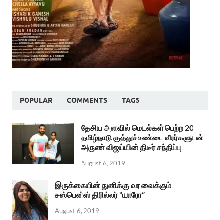
POPULAR
COMMENTS
TAGS
தேசிய அளவில் மெடல்கள் பெற்ற 20
தமிழ்நாடு குத்துச்சண்டை வீரர்களுடன்
அருண் விஜய்யின் திடீர் சந்திப்பு
August 6, 2019
இருக்கையின் நுனிக்கு வர வைக்கும்
சஸ்பென்ஸ் திரில்லர் “யாரோ”
August 6, 2019