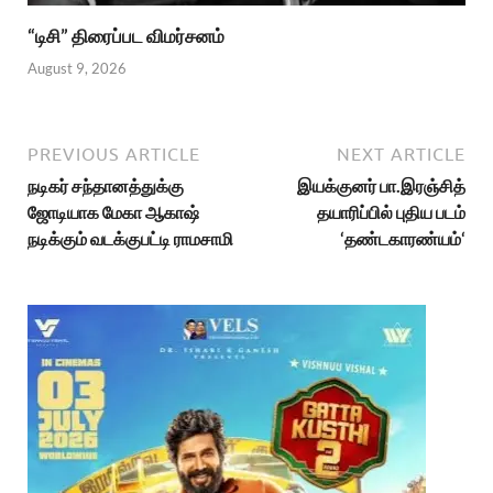
“டிசி” திரைப்பட விமர்சனம்
August 9, 2026
PREVIOUS ARTICLE
NEXT ARTICLE
நடிகர் சந்தானத்துக்கு
இயக்குனர் பா.இரஞ்சித்
ஜோடியாக மேகா ஆகாஷ்
தயாரிப்பில் புதிய படம்
நடிக்கும் வடக்குபட்டி ராமசாமி
‘தண்டகாரண்யம்‘