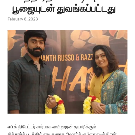
பூஜையுடன் துவங்கப்பட்டது
February 8, 2023
எபிக்
தியேட்டர்
சார்பாக
ஹரிஹரன்
தயாரிக்கும்
சித்தார்த்
படத்தில்
நாயகனாக
நிஷாந்த்
ரூஸோ
நடிக்கிறார்