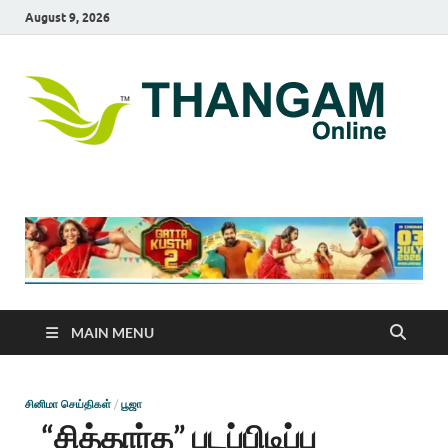
August 9, 2026
T
online
news
On
portal
MAIN MENU
சினிமா செய்திகள்
/
பூஜா
“சித்தார்த” படப்பிடிப்பு