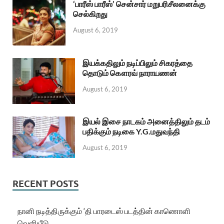
‘பாரீஸ் பாரீஸ்’ சென்சார் மறுபரிசீலனைக்கு
செல்கிறது
August 6, 2019
இயக்கதிலும் நடிப்பிலும் சிகரத்தை
தொடும் கௌரவ் நாராயணன்
August 6, 2019
இயல் இசை நாடகம் அனைத்திலும் தடம்
பதிக்கும் நடிகை Y.G.மதுவந்தி
August 6, 2019
RECENT POSTS
நானி நடித்திருக்கும் ‘தி பாரடைஸ் படத்தின் காணொளி
வெளியீடு