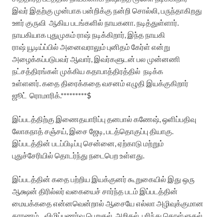
இவர்
இதற்கு
முன்பாக
பன்றிக்கு
நன்றி
சொல்லி
,
பருந்தாகிறது
ஊர்
குருவி
ஆகிய
படங்களில்
நாயகனா.
நடித்துள்ளார்
.
நாயகியாக
புதுமுகம்
ராஷ்
நடிக்கிறார்
,
இந்த
நாயகி
ராஷ்
யூடிய்ப்பில்
அனைவராலும்
புனிதம்
கேர்ள்
என்று
அழைக்கப்படுபவர்
ஆவார்
,
இவர்களுடன்
பல
முன்னணி
நட்சத்திரங்கள்
முக்கிய
கதாபாத்திரத்தில்
நடிக்க
உள்ளனர்
.
கதை
திரைக்கதை
வசனம்
எழுதி
இயக்குகிறார்
ஜூட்
ரொமாரிக்.*********$
இப்படத்திற்கு
இணை
தயாரிப்பு
தனபால்
கணேஷ்
,
ஒளிப்பதிவு
லோகநாத்
சஞ்சய்
,
இசை
ஜேடி
,
படத்தொகுப்பு
தியாகு
.
இப்படத்தின்
படப்பிடிப்பு
சென்னை
,
ஏற்காடு
மற்றும்
புதுச்சேரியில்
தொடர்ந்து
நடைபெற
உள்ளது
.
இப்படத்தின்
கதை
பற்றிய
இயக்குனர்
கூறுகையில்
இது
ஒரு
ஆக்ஷன்
திரில்லர்
வகையைச்
சார்ந்த
படம்
இப்படத்தின்
மையக்கதை
என்னவென்றால்
ஆசையே
எல்லா
அழிவுக்குமான
காரணம்
,
விழிப்புணர்வு
பெறுதல்
,
அறிதல்
,
புரிந்து
கொள்ளுதல்