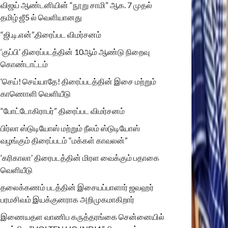
விஜய் ஆண்டனியின் “நூறு சாமி” ஆக. 7 முதல்
தமிழ் ஜீ5 ல் வெளியானது
“ஜி.டி.என்”.திரைப்பட விமர்சனம்
‘குப்பி’ திரைப்படத்தின் 10ஆம் ஆண்டு நிறைவு
கொண்டாட்டம்
‘செய்! செய்யாதே! திரைப்படத்தின் இசை மற்றும்
காணொளி வெளியீடு
“போட்டோகிராபர்” திரைப்பட விமர்சனம்
பிர்லா ஸ்டுடியோஸ் மற்றும் நீலம் ஸ்டுடியோஸ்
வழங்கும் திரைப்படம் “மக்கள் காவலன்”
‘கரிகாலா’ திரைபடத்தின் மிரள வைக்கும் பதாகை
வெளியீடு
தலைக்கணம் படத்தின் இசையப்பாளார் ஜவஹர்
பரமசிவம் இயக்குனராக அறிமுகமாகிறார்
இணையதள வாணிப கருத்தரங்கை சென்னையில்