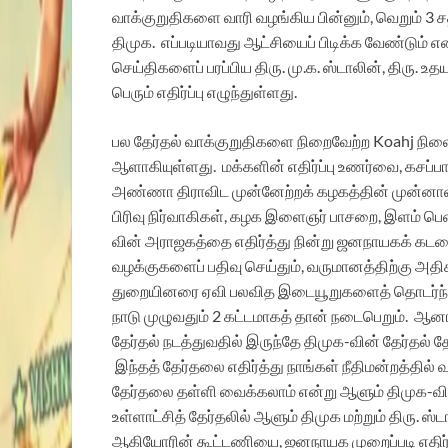
வாக்குறுதிகளை வாரி வழங்கிய பின்னும், வெறும் 3 ச
திமுக. எப்படியாவது ஆட்சியைப் பிடிக்க வேண்டும் என்
செய்திகளைப் பரப்பிய திரு. மு.க. ஸ்டாலின், திரு. 
பெரும் எதிர்ப்பு எழுந்துள்ளது.
பல தேர்தல் வாக்குறுதிகளை நிறைவேற்ற Koahj நிலையி
ஆளாகியுள்ளது. மக்களின் எதிர்ப்பு உணர்வை, கசப்ப
அண்ணா திராவிட முன்னேற்றக் கழகத்தின் முன்னாள்
பிரிவு நிர்வாகிகள், கழக இளைஞர் பாசறை, இளம் பெண்
வின் அராஜகத்தை எதிர்த்து நின்று ஜனநாயகக் கடமைய
வழக்குகளைப் பதிவு செய்தும், வருமானத்திற்கு அத
துறையினரை ஏவி பலவித இடையூறுகளைத் தொடர்ந்து ஏ
நாடு முழுவதும் 2 கட்டமாகத் தான் நடைபெறும். ஆனா
தேர்தல் நடத்துவதில் இருந்தே திமுக-வின் தேர்தல்
இந்தத் தேர்தலை எதிர்த்து நாங்கள் நீதிமன்றத்தில
தேர்தலை தள்ளி வைக்கலாம் என்று ஆளும் திமுக-வின
உள்ளாட்சித் தேர்தலில் ஆளும் திமுக மற்றும் திரு. ஸ்
ஆகியோரின் கூட்டணியை, ஜனநாயக முறைப்படி எதிர்கொண