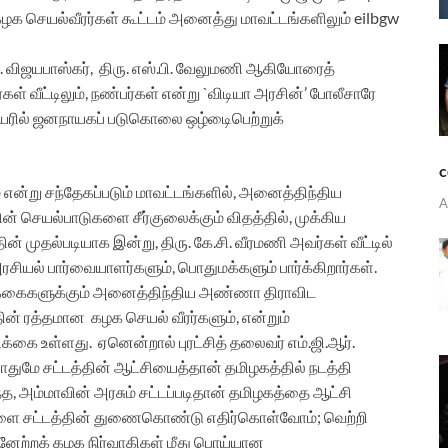
ழக செயல்வீரர்கள் கூட்டம் அனைத்து மாவட்டங்களிலும் eilbgw
. விஜயபாஸ்கர், திரு. எஸ்.பி. வேலுமணி ஆகியோரைத்
ள் வீட்டிலும், நண்பர்கள் என்று `விடியா அரசின்’ போலீசாரே
 பெயரில் ஜனநாயகப் படுகொலை ஒழ்டைிபெற்றுக்
c
ம் என்று சந்தேகப்படும் மாவட்டங்களில், அனைத்திந்திய
A
் செயல்பாடுகளை சீர்குலைக்கும் விதத்தில், முக்கிய
் முதல்படியாக இன்று, திரு. கே.சி. வீரமணி அவர்கள் வீட்டில்
அரசியல் பார்வையாளர்களும், பொதுமக்களும் பார்க்கிறார்கள்.
டிக்கைகளுக்கும் அனைத்திந்திய அண்ணா திராவிட
தின் ரத்தமான கழக செயல் வீரர்களும், என்றும்
ிக்கை உள்ளது. ஏனென்றால் புரட்சித் தலைவர் எம்.ஜி.ஆர்.
போதுமே சட்டத்தின் ஆட்சியைத்தான் தமிழகத்தில் நடத்தி
த, அம்மாவின் அரசும் சட்டப்படிதான் தமிழகத்தை ஆட்சி
ளை சட்டத்தின் துணைகொண்டு எதிர்கொள்வோம்; வெற்றி
ற்றக் கழக நிர்வாகிகள் மீது பொய்யான