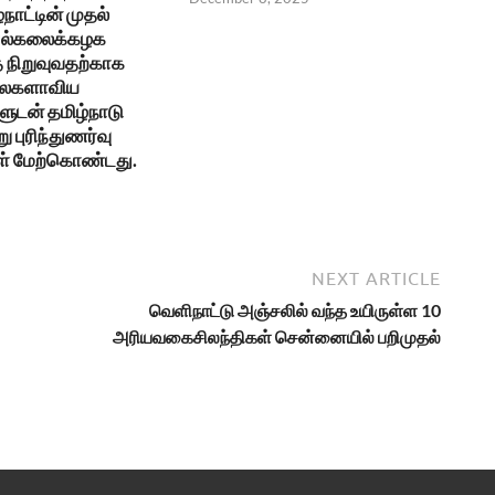
்நாட்டின் முதல்
 பல்கலைக்கழக
நிறுவுவதற்காக
உலகளாவிய
ுடன் தமிழ்நாடு
ு புரிந்துணர்வு
ள் மேற்கொண்டது.
NEXT ARTICLE
வெளிநாட்டு அஞ்சலில் வந்த உயிருள்ள 10
அரியவகைசிலந்திகள் சென்னையில் பறிமுதல்