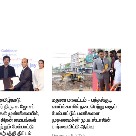
 தமிழ்நாடு
மதுரை மாவட்டம் – பந்தல்குடி
் திரு. ச. ஜோசப்
வாய்க்காலில் நடைபெற்று வரும்
கள் முன்னிலையில்,
மேம்பாட்டுப் பணிகளை
திறன் மையங்கள்
முதலமைச்சர் மு.க.ஸ்டாலின்
ற்றும் மேம்பாட்டு
பார்வையிட்டு ஆய்வு
ற்பத்தி திட்டம்
December 8, 2025