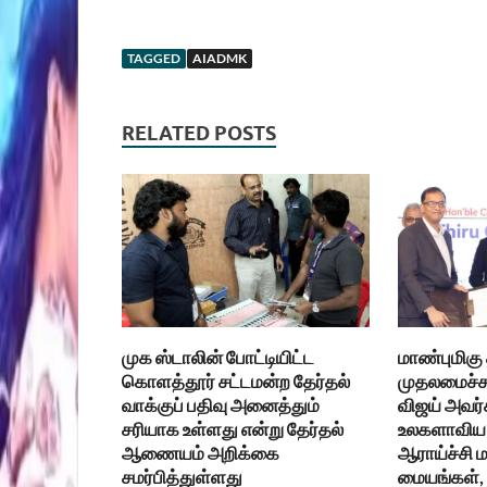
TAGGED
AIADMK
RELATED POSTS
முக ஸ்டாலின் போட்டியிட்ட
மாண்புமிகு
கொளத்தூர் சட்டமன்ற தேர்தல்
முதலமைச்சர
வாக்குப் பதிவு அனைத்தும்
விஜய் அவர்
சரியாக உள்ளது என்று தேர்தல்
உலகளாவிய 
ஆணையம் அறிக்கை
ஆராய்ச்சி ம
சமர்பித்துள்ளது
மையங்கள், உ