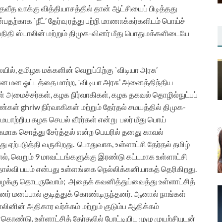
தவீத வாக்கு வித்தியாசத்தில் தான் ஆட்சியைப் பிடித்தது
பதற்காக `நீட்’ தேர்வு ரத்து பற்றி மாணாக்கர்களிடம் பொய்ச்
உதயநிதி ஸ்டாலின் மற்றும் திமுக-வினர் மீது பொதுமக்களிடையே
ல், தமிழக மக்களின் வெறுப்பிற்கு `விடியா அரசு’
ான மன ஓட்டத்தை மாற்ற, `விடியா அரசு’ அனைத்திந்திய
 அமைச்சர்கள், கழக நிர்வாகிகள், கழக தகவல் தொழில்நுட்பப்
கள் ghriw நிர்வாகிகள் மற்றும் தேர்தல் சமயத்தில் திமுக-
ாற்றிய கழக செயல் வீரர்கள் என்று பலர் மீது பொய்
ிகமாக சொத்து சேர்த்தல் என்ற பெயரில் தனது காவல்
ற்படுத்தி வருகிறது. பொதுவாக, உள்ளாட்சி தேர்தல் தமிழ்
ல், வெறும் 9 மாவட்டங்களுக்கு இரண்டு கட்டமாக உள்ளாட்சி
 தோல்வி பயம் என்பது உள்ளங்கை நெல்லிக்கனியாகத் தெரிகிறது.
் வழக்கு தொடருவோம்; அதைக் கவனித்துப்வைத்து உள்ளாட்சித்
ர் மனப்பால் குடித்துக் கொண்டிருந்தனர். ஆனால் நாங்கள்
டாலினின் அதிகார வர்க்கம் மற்றும் குடும்ப ஆதிக்கம்
்டு, உள்ளாட்சித் தேர்தலில் போட்டியிட முழு முயற்சியுடன்