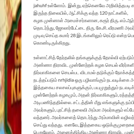
jahuhf உள்ளோம். இன்று, ஏற்கெனவே அறிவித்தபடி க
இருந்த நிலையில், ஆட்சிக்கு வந்த 120 நாட்களில்,
கழக முன்னாள் அமைச்சர்களான, கரூர் திரு. எம்.ஆர்
தொடர்ந்து, ஜோலார்பேட்டை திரு. கே.சி. வீரமணி அவர்க
முடிவு செய்த சுமார் 28 இடங்களிலும் ரெய்டு என்ற
கொண்டிருக்கிறது.
உள்ளாட்சித் தேர்தலில் தங்களுக்குத் தோல்வி ஏற்படு
அண்ணா திராவிட முன்னேற்றக் கழக செயல் வீரர்களின
நிர்வாகிகளை செயல்பட விடாமல் தடுக்கும் நோக்கத்தின
நடத்தப்படும் nrhjidia ஒரு பழிவாங்கும் நடவடிக்கை 
இத்தகைய சலசலப்புகளுக்கும், பயமுறுத்தும் நடவ
முன்னேற்றக் கழகமும், அதன் நிர்வாகிகளும், ரத்தத்
அடிபணிந்ததில்லை. சட்டத்தின் மீது எங்களுக்கு நம்ப
அவர்களும், புரட்சித் தலைவி அம்மா அவர்களும் எப்
வந்தனர். அவர்களைத் தொடர்ந்து அம்மாவின் வழிவந்
செய்து வந்தது. எனவே, இத்தகைய ஒடுக்குமுறைக
பெறுவோம். அனைத்திந்திய அண்ணா திராவிட முன்னே