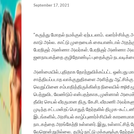
September 17, 2021
“கருத்து மோதல் நமக்குள் ஏற்படலாம். வளர்ச்சிக்கு 
காடு அல்ல. காட்டு முறையைக் கையாண்டால் அதற்கு
பேரறிஞர் அண்ணா அவர்கள். பேரறிஞர் அண்ணா அவர்கள
ஜனநாயகத்தை குழிதோண்டிப் புதைக்கும் நடவடிக்கைகளி
அண்மையில், புதிதாக தோற்றுவிக்கப்பட்ட ஒன்பது மாவட
சாத்தியப்படாத வாக்குறுதிகளை அளித்து ஆட்சிக்கு
வெறுப்பினை சம்பாதித்திருக்கின்ற நிலையில் mjid மூட
பெற்றுவிட வேண்டும் என்பதற்காக, முன்னாள் அமைச்ச
தீவிர செயல் வீரருமான திரு. கே.சி. வீரமணி அவர்களு
முடிந்த சட்டமன்றப் பொதுத் தேர்தலில் திமுக-கூட்டணிக
இடங்களில், அரசியல் காழ்ப்புணர்ச்சியின் காரணமாக,
நாடகத்தை அரங்கேற்றி உள்ளனர். இது, உள்ளாட்சித் தே
வேறொன்றுமில்லை. தமிழ் நாட்டு மக்களுக்கு தேர்தல் 