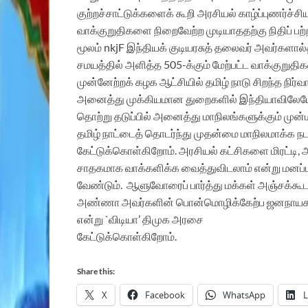
குற்றச்சாட்டுக்களைக் கூறி அரசியல் காழ்ப்புணர்ச்ச
வாக்குறுதிகளை நிறைவேற்ற முடியாததற்கு நிதிப் பற்றா
மூலம் nkjF இந்தியக் குடியரசுத் தலைவர் அவர்களால்
சமயத்தில் அளித்த 505-க்கும் மேற்பட்ட வாக்குற
முன்னேற்றக் கழக ஆட்சியில் தமிழ் நாடு சிறந்த நிர்வ
அனைத்து முக்கியமான துறைகளில் இந்தியாவிலேயே 
தொற்று தடுப்பில் அனைத்து மாநிலங்களுக்கும் முன்
தமிழ் நாட்டைத் தொடர்ந்து முதன்மை மாநிலமாக்க நட
கேட்டுக்கொள்கிறோம். அரசியல் கட்சிகளை மிரட்டி,
சாதகமாக வாக்களிக்க வைத்துவிடலாம் என்று மனப்பா
வேண்டும். ஆளுவோரைப் பார்த்து மக்கள் அஞ்சக்க
அண்ணா அவர்களின் பொன்மொழிக்கேற்ப ஜனநாயக முற
என்று `விடியா’ திமுக அரசை
கேட்டுக்கொள்கிறோம்.
Share this:
X
Facebook
WhatsApp
L