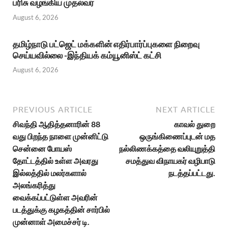
பரிசு வழங்கிய முதல்வர்
August 6, 2026
தமிழ்நாடு பட்ஜெட் மக்களின் எதிர்பார்ப்புகளை நிறைவு
செய்யவில்லை -இந்தியக் கம்யூனிஸ்ட் கட்சி
August 6, 2026
PREVIOUS ARTICLE
NEXT ARTICLE
சிவந்தி ஆதித்தனாரின் 88
காவல் துறை
வது பிறந்த நாளை முன்னிட்டு
ஒருங்கிணைப்புடன் மத
சென்னை போயஸ்
நல்லிணக்கத்தை வலியுறுத்தி
தோட்டத்தில் உள்ள அவரது
சமத்துவ விநாயகர் வழிபாடு
இல்லத்தில் மலர்களால்
நடத்தப்பட்டது.
அலங்கரித்து
வைக்கப்பட்டுள்ள அவரின்
படத்துக்கு கழகத்தின் சார்பில்
முன்னாள் அமைச்சர் டி.