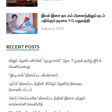
இயல் இசை நாடகம் அனைத்திலும் தடம்
பதிக்கும் நடிகை Y.G.மதுவந்தி
August 6, 2019
RECENT POSTS
விஜய் ஆண்டனியின் “நூறு சாமி” ஆக. 7 முதல் தமிழ் ஜீ5 ல்
வெளியானது
“ஜி.டி.என்”.திரைப்பட விமர்சனம்
‘குப்பி’ திரைப்படத்தின் 10ஆம் ஆண்டு நிறைவு
கொண்டாட்டம்
‘செய்! செய்யாதே! திரைப்படத்தின் இசை மற்றும்
காணொளி வெளியீடு