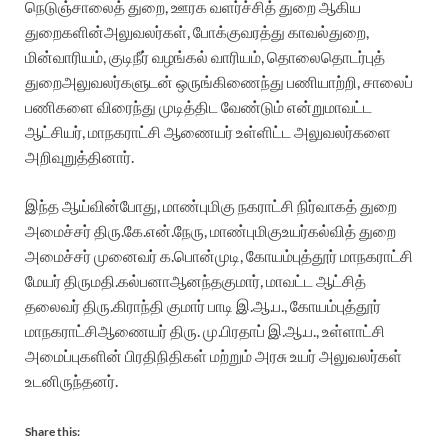
நெடுஞ்சாலைத்
துறை
,
ஊரக
வளர்ச்சித்
துறை
ஆகிய
துறைகளின்
அலுவலர்கள்
,
போக்குவரத்து
காவல்துறை
,
மின்வாரியம்
,
குடிநீர்
வழங்கல்
வாரியம்
,
தொலைதொடர்புத்
துறை
அலுவலர்களுடன்
ஒருங்கிணைந்து
பணியாற்றி
,
சாலைப்
பணிகளை
விரைந்து
முடித்திட
வேண்டும்
என்று
மாவட்ட
ஆட்சியர்
,
மாநகராட்சி
ஆணையர்
உள்ளிட்ட
அலுவலர்களை
அறிவுறுத்தினார்
.
இந்த
ஆய்வின்போது
,
மாண்புமிகு
நகராட்சி
நிர்வாகத்
துறை
அமைச்சர்
திரு
.
கே
.
என்
.
நேரு
,
மாண்புமிகு
உயர்கல்வித்
துறை
அமைச்சர்
முனைவர்
க
.
பொன்முடி
,
கோயம்புத்தூர்
மாநகராட்சி
மேயர்
திருமதி
.
கல்பனா
ஆனந்தகுமார்
,
மாவட்ட
ஆட்சித்
தலைவர்
திரு
.
கிராந்தி
குமார்
பாடி
இ
.
ஆ
.
ப
.,
கோயம்புத்தூர்
மாநகராட்சி
ஆணையர்
திரு
.
மு
.
பிரதாப்
இ
.
ஆ
.
ப
.,
உள்ளாட்சி
அமைப்புகளின்
பிரதிநிதிகள்
மற்றும்
அரசு
உயர்
அலுவலர்கள்
உடனிருந்தனர்
.
Share this: