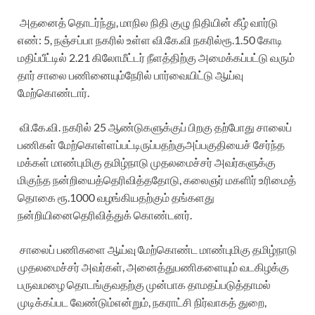
அதனைத்
தொடர்ந்து
,
மாநில
நிதி
குழு
நிதியின்
கீழ்
வார்டு
எண்
: 5,
நஞ்சப்பா
நகரில்
உள்ள
வி
.
கே
.
வி
நகரில்
ரூ
.1.50
கோடி
மதிப்பீட்டில்
2.21
கிலோமீட்டர்
நீளத்திற்கு
அமைக்கப்பட்டு
வரும்
தார்
சாலை
பணினையும்
நேரில்
பார்வையிட்டு
ஆய்வு
மேற்கொண்டார்
.
வி
.
கே
.
வி
.
நகரில்
25
ஆண்டுகளுக்குப்
பிறகு
தற்போது
சாலைப்
பணிகள்
மேற்கொள்ளப்பட்டிருப்பதற்கு
அப்பகுதியைச்
சேர்ந்த
மக்கள்
மாண்புமிகு
தமிழ்நாடு
முதலமைச்சர்
அவர்களுக்கு
மிகுந்த
நன்றியைத்
தெரிவித்ததோடு
,
கலைஞர்
மகளிர்
உரிமைத்
தொகை
ரூ
.1000
வழங்கியதற்கும்
தங்களது
நன்றியினை
தெரிவித்துக்
கொண்டனர்
.
சாலைப்
பணிகளை
ஆய்வு
மேற்கொண்ட
மாண்புமிகு
தமிழ்நாடு
முதலமைச்சர்
அவர்கள்
,
அனைத்து
பணிகளையும்
வடகிழக்கு
பருவமழை
தொடங்குவதற்கு
முன்பாக
தாமதப்படுத்தாமல்
முடிக்கப்பட
வேண்டும்
என்றும்
,
நகராட்சி
நிர்வாகத்
துறை
,