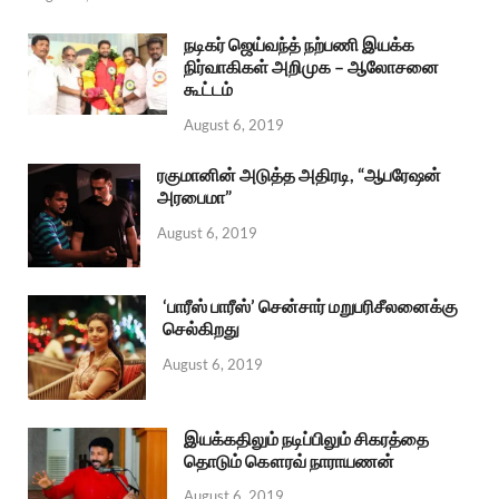
நடிகர் ஜெய்வந்த் நற்பணி இயக்க
நிர்வாகிகள் அறிமுக – ஆலோசனை
கூட்டம்
August 6, 2019
ரகுமானின் அடுத்த அதிரடி, “ஆபரேஷன்
அரபைமா”
August 6, 2019
‘பாரீஸ் பாரீஸ்’ சென்சார் மறுபரிசீலனைக்கு
செல்கிறது
August 6, 2019
இயக்கதிலும் நடிப்பிலும் சிகரத்தை
தொடும் கௌரவ் நாராயணன்
August 6, 2019