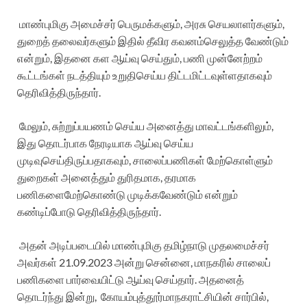
மாண்புமிகு
அமைச்சர்
பெருமக்களும்
,
அரசு
செயலாளர்களும்
,
துறைத்
தலைவர்களும்
இதில்
தீவிர
கவனம்
செலுத்த
வேண்டும்
என்றும்
,
இதனை
கள
ஆய்வு
செய்தும்
,
பணி
முன்னேற்றம்
கூட்டங்கள்
நடத்தியும்
உறுதி
செய்ய
திட்டமிட்டவுள்ளதாகவும்
தெரிவித்திருந்தார்
.
மேலும்
,
சுற்றுப்பயணம்
செய்ய
அனைத்து
மாவட்டங்களிலும்
,
இது
தொடர்பாக
நேரடியாக
ஆய்வு
செய்ய
முடிவு
செய்திருப்பதாகவும்
,
சாலைப்பணிகள்
மேற்கொள்ளும்
துறைகள்
அனைத்தும்
துரிதமாக
,
தரமாக
பணிகளை
மேற்கொண்டு
முடிக்கவேண்டும்
என்றும்
கண்டிப்போடு
தெரிவித்திருந்தார்
.
அதன்
அடிப்படையில்
மாண்புமிகு
தமிழ்நாடு
முதலமைச்சர்
அவர்கள்
21.09.2023
அன்று
சென்னை
,
மாநகரில்
சாலைப்
பணிகளை
பார்வையிட்டு
ஆய்வு
செய்தார்
.
அதனைத்
தொடர்ந்து
இன்று
,
கோயம்புத்தூர்
மாநகராட்சியின்
சார்பில்
,