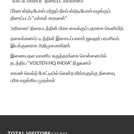
“போட்டோகிராபர்” திரைப்பட விமர்சனம்
பிர்லா ஸ்டுடியோஸ் மற்றும் நீலம் ஸ்டுடியோஸ் வழங்கும்
திரைப்படம் “மக்கள் காவலன்”
‘கரிகாலா’ திரைபடத்தின் மிரள வைக்கும் பதாகை வெளியீடு
தலைக்கணம் படத்தின் இசையப்பாளார் ஜவஹர் பரமசிவம்
இயக்குனராக அறிமுகமாகிறார்
இணையதள வாணிப கருத்தரங்கை சென்னையில்
நடத்திய “VOLTEN HQ INDIA” நிறுவனம்
காமன் வெல்த் போட்டியில் வென்ற வீரர்களுக்கு நினைவு
பரிசு வழங்கிய முதல்வர்
TOTAL VISITORS
121,841