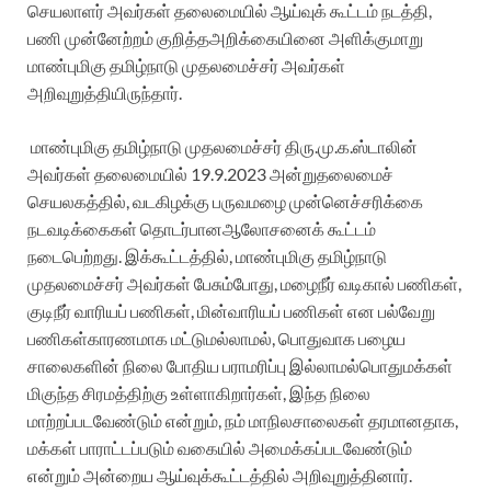
செயலாளர்
அவர்கள்
தலைமையில்
ஆய்வுக்
கூட்டம்
நடத்தி
,
பணி
முன்னேற்றம்
குறித்த
அறிக்கையினை
அளிக்குமாறு
மாண்புமிகு
தமிழ்நாடு
முதலமைச்சர்
அவர்கள்
அறிவுறுத்தியிருந்தார்
.
மாண்புமிகு
தமிழ்நாடு
முதலமைச்சர்
திரு
.
மு
.
க
.
ஸ்டாலின்
அவர்க
ள்
தலைமையில்
19.9.2023
அன்று
தலைமைச்
செயலகத்தில்
,
வடகிழக்கு
பருவமழை
முன்னெச்சரிக்கை
நடவடிக்கைகள்
தொடர்பான
ஆலோசனைக்
கூட்டம்
நடைபெற்றது
.
இக்கூட்டத்தில்
,
மாண்புமிகு
தமிழ்நாடு
முதலமைச்சர்
அவர்கள்
பேசும்
போது
,
மழைநீர்
வடிகால்
பணிகள்
,
குடிநீர்
வாரியப்
பணிகள்
,
மின்வாரியப்
பணிகள்
என
பல்வேறு
பணிகள்
காரணமாக
மட்டுமல்லாமல்
,
பொதுவாக
பழைய
சாலைகளின்
நிலை
போதிய
பராமரிப்பு
இல்லாமல்
பொதுமக்கள்
மிகுந்த
சிரமத்திற்கு
உள்ளாகிறார்கள்
,
இந்த
நிலை
மாற்றப்படவேண்டும்
என்றும்
,
நம்
மாநில
சாலைகள்
தரமானதாக
,
மக்கள்
பாராட்டப்படும்
வகையில்
அமைக்கப்படவேண்டும்
என்றும்
அன்றைய
ஆய்வுக்
கூட்டத்தில்
அறிவுறுத்தினார்
.