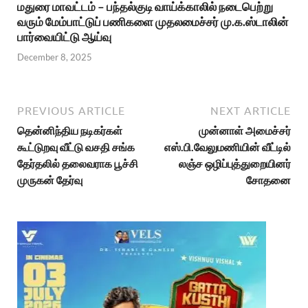
மதுரை மாவட்டம் – பந்தல்குடி வாய்க்காலில் நடைபெற்று
வரும் மேம்பாட்டுப் பணிகளை முதலமைச்சர் மு.க.ஸ்டாலின்
பார்வையிட்டு ஆய்வு
December 8, 2025
PREVIOUS ARTICLE
NEXT ARTICLE
தென்னிந்திய நடிகர்கள்
முன்னாள் அமைச்சர்
கூட்டுறவு வீட்டு வசதி சங்க
எஸ்.பி.வேலுமணியின் வீட்டில்
தேர்தலில் தலைவராக பூச்சி
லஞ்ச ஒழிப்புத்துறையினர்
முருகன் தேர்வு
சோதனை