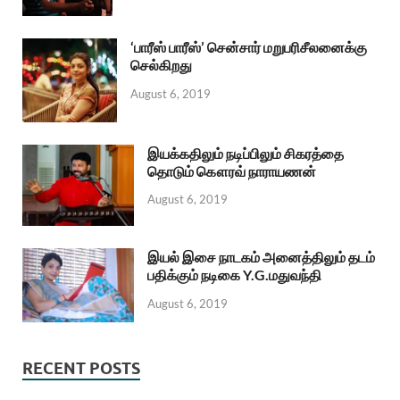
‘பாரீஸ் பாரீஸ்’ சென்சார் மறுபரிசீலனைக்கு
செல்கிறது
August 6, 2019
இயக்கதிலும் நடிப்பிலும் சிகரத்தை
தொடும் கௌரவ் நாராயணன்
August 6, 2019
இயல் இசை நாடகம் அனைத்திலும் தடம்
பதிக்கும் நடிகை Y.G.மதுவந்தி
August 6, 2019
RECENT POSTS