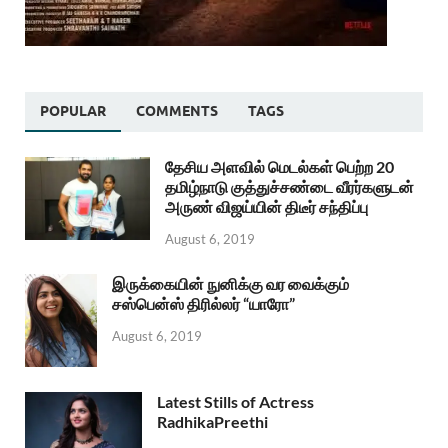
POPULAR
COMMENTS
TAGS
தேசிய அளவில் மெடல்கள் பெற்ற 20
தமிழ்நாடு குத்துச்சண்டை வீரர்களுடன்
அருண் விஜய்யின் திடீர் சந்திப்பு
August 6, 2019
இருக்கையின் நுனிக்கு வர வைக்கும்
சஸ்பென்ஸ் திரில்லர் “யாரோ”
August 6, 2019
Latest Stills of Actress
RadhikaPreethi