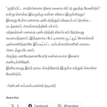
“குறிப்பிட்ட சாதியினரை திரை உலகை விட்டு துரத்த வேண்டும்”
என்று சொல்ல இவருக்கு என்ன உரிமை இருக்கிறது?
இவரது பேச்சு மனதை புண்படுத்தும் விஷயம் மட்டுமல்ல…
மடத்தனம். அகங்காரத்தின் உச்சம்.
மற்றவர்கள் மனதை புண்படுத்தி விளம்பரம் தேடுவது
கயமைத்தனம். இத்தகைய பேட்டிகளை யூ ட்யூப் சேனல்கள்
புறக்கணித்தாலே இப்படிப்பட்ட வம்புக்காரர்களின் வாயை
அடைத்து விடலாம்.
மிகுந்த மனவேதனையோடு வன்மையாக இவரை
கண்டிக்கிறேன்.
இனியாவது இவர் நாவடக்கத்தோடு இருக்க கற்றுக் கொள்ள
வேண்டும்.
-அன்பன் எம்.எஸ்.பாஸ்கர்.(நடிகர்)
Share this:
X
Facebook
WhatsApp