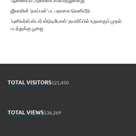
ஆணையம் அறிக்கை சமர்பித்துள்ளது
ஜீவாவின் ‘தகப்பன்’ பட பதாகை வெளியீடு
‘யுனிவர்ஸ் ஸ்டார் ஸ்டுடியோஸ்’ தயாரிப்பில் உருவாகும் முதல்
படத்துக்கு பூஜை
TOTAL VISITORS
121,450
TOTAL VIEWS
136,269