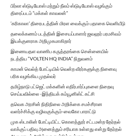
பிர்லா ஸ்டுடியோஸ் மற்றும் நீலம் ஸ்டுடியோஸ் வழங்கும்
திரைப்படம் “மக்கள் காவலன்”
‘கரிகாலா’ திரைபடத்தின் மிரள வைக்கும் பதாகை வெளியீடு
தலைக்கணம் படத்தின் இசையப்பாளார் ஜவஹர் பரமசிவம்
இயக்குனராக அறிமுகமாகிறார்
இணையதள வாணிப கருத்தரங்கை சென்னையில்
நடத்திய “VOLTEN HQ INDIA” நிறுவனம்
காமன் வெல்த் போட்டியில் வென்ற வீரர்களுக்கு நினைவு
பரிசு வழங்கிய முதல்வர்
தமிழ்நாடு பட்ஜெட் மக்களின் எதிர்பார்ப்புகளை நிறைவு
செய்யவில்லை -இந்தியக் கம்யூனிஸ்ட் கட்சி
தவெக அரசின் நிதிநிலை அறிக்கை சமச்சீரான
வளர்ச்சிக்கு வழிவகுக்கும்-வைகோ பாராட்டு
முக ஸ்டாலின் போட்டியிட்ட கொளத்தூர் சட்டமன்ற தேர்தல்
வாக்குப் பதிவு அனைத்தும் சரியாக உள்ளது என்று தேர்தல்