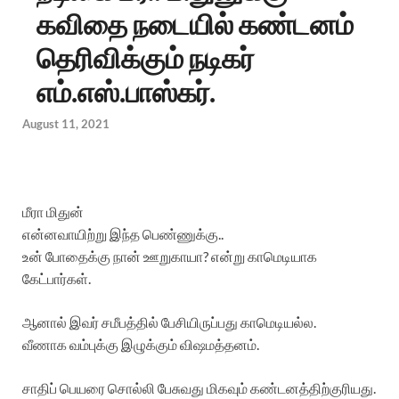
கவிதை நடையில் கண்டனம்
தெரிவிக்கும் நடிகர்
எம்.எஸ்.பாஸ்கர்.
August 11, 2021
மீரா மிதுன்
என்னவாயிற்று இந்த பெண்ணுக்கு..
உன் போதைக்கு நான் ஊறுகாயா? என்று காமெடியாக
கேட்பார்கள்.
ஆனால் இவர் சமீபத்தில் பேசியிருப்பது காமெடியல்ல.
வீணாக வம்புக்கு இழுக்கும் விஷமத்தனம்.
சாதிப் பெயரை சொல்லி பேசுவது மிகவும் கண்டனத்திற்குரியது.