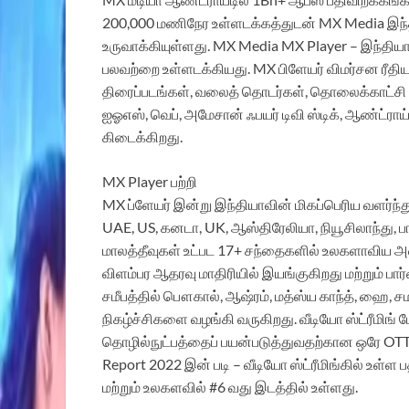
200,000 மணிநேர உள்ளடக்கத்துடன் MX Media இந்த
உருவாக்கியுள்ளது. MX Media MX Player – இந்திய
பலவற்றை உள்ளடக்கியது. MX பிளேயர் விமர்சன ரீதியா
திரைப்படங்கள், வலைத் தொடர்கள், தொலைக்காட்சி நி
ஐஓஎஸ், வெப், அமேசான் ஃபயர் டிவி ஸ்டிக், ஆண்ட்ராய்
கிடைக்கிறது.
MX Player பற்றி
MX ப்ளேயர் இன்று இந்தியாவின் மிகப்பெரிய வளர்ந்த
UAE, US, கனடா, UK, ஆஸ்திரேலியா, நியூசிலாந்து, ப
மாலத்தீவுகள் உட்பட 17+ சந்தைகளில் உலகளாவிய அ
விளம்பர ஆதரவு மாதிரியில் இயங்குகிறது மற்றும் பார
சமீபத்தில் பௌகால், ஆஷ்ரம், மத்ஸ்ய காந்த், ஹை, 
நிகழ்ச்சிகளை வழங்கி வருகிறது. வீடியோ ஸ்ட்ரீமிங் 
தொழில்நுட்பத்தைப் பயன்படுத்துவதற்கான ஒரே OTT
Report 2022 இன் படி – வீடியோ ஸ்ட்ரீமிங்கில் உள்ள
மற்றும் உலகளவில் #6 வது இடத்தில் உள்ளது.