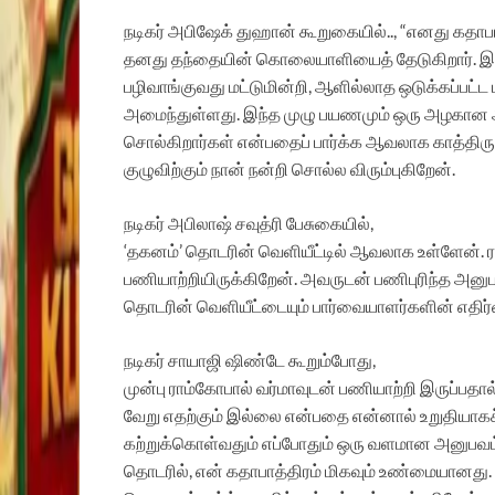
நடிகர் அபிஷேக் துஹான் கூறுகையில்.., “எனது கதாபாத்
தனது தந்தையின் கொலையாளியைத் தேடுகிறார். 
பழிவாங்குவது மட்டுமின்றி, ஆளில்லாத ஒடுக்கப்பட்
அமைந்துள்ளது. இந்த முழு பயணமும் ஒரு அழகான அ
சொல்கிறார்கள் என்பதைப் பார்க்க ஆவலாக காத்திரு
குழுவிற்கும் நான் நன்றி சொல்ல விரும்புகிறேன்.
நடிகர் அபிலாஷ் சவுத்ரி பேசுகையில்,
‘தகனம்’ தொடரின் வெளியீட்டில் ஆவலாக உள்ளேன். ராம
பணியாற்றியிருக்கிறேன். அவருடன் பணிபுரிந்த அன
தொடரின் வெளியீட்டையும் பார்வையாளர்களின் எத
நடிகர் சாயாஜி ஷிண்டே கூறும்போது,
முன்பு ராம்கோபால் வர்மாவுடன் பணியாற்றி இருப்பதால
வேறு எதற்கும் இல்லை என்பதை என்னால் உறுதியாகச்
கற்றுக்கொள்வதும் எப்போதும் ஒரு வளமான அனுபவம்.
தொடரில், என் கதாபாத்திரம் மிகவும் உண்மையானது. ப