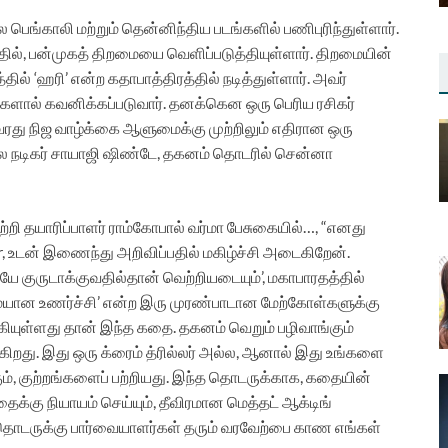
 பெங்காலி மற்றும் தென்னிந்திய படங்களில் பணிபுரிந்துள்ளார்.
ில், பன்முகத் திறமையை வெளிப்படுத்தியுள்ளார். திறமையின்
ல் ‘ஹரி’ என்ற கதாபாத்திரத்தில் நடித்துள்ளார். அவர்
்களால் கவனிக்கப்படுவார். தனக்கென ஒரு பெரிய ரசிகர்
அவரது நிஜ வாழ்க்கை ஆளுமைக்கு முற்றிலும் எதிரான ஒரு
ிரபல நடிகர் சாயாஜி ஷிண்டே, தகனம் தொடரில் சென்னா
பற்றி தயாரிப்பாளர் ராம்கோபால் வர்மா பேசுகையில்…, “எனது
டன் இணைந்து அறிவிப்பதில் மகிழ்ச்சி அடைகிறேன்.
குருடாக்குவதில்தான் வெற்றியடையும்’, மகாபாரதத்தில்
்மையான உணர்ச்சி’ என்ற இரு முரண்பாடான மேற்கோள்களுக்கு
ியுள்ளது தான் இந்த கதை. தகனம் வெறும் பழிவாங்கும்
றது. இது ஒரு க்ரைம் த்ரில்லர் அல்ல, ஆனால் இது உங்களை
ும், குற்றங்களைப் பற்றியது. இந்த தொடருக்காக, கதையின்
்கு நியாயம் செய்யும், தீவிரமான மெத்தட் ஆக்டிங்
த தொடருக்கு பார்வையாளர்கள் தரும் வரவேற்பை காண எங்கள்