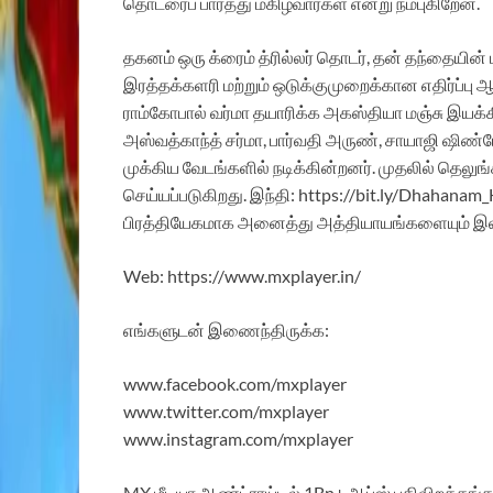
தொடரைப் பார்த்து மகிழ்வார்கள் என்று நம்புகிறேன்.
தகனம் ஒரு க்ரைம் த்ரில்லர் தொடர், தன் தந்தையின் 
இரத்தக்களரி மற்றும் ஒடுக்குமுறைக்கான எதிர்ப்ப
ராம்கோபால் வர்மா தயாரிக்க அகஸ்தியா மஞ்சு இயக்க
அஸ்வத்காந்த் சர்மா, பார்வதி அருண், சாயாஜி ஷிண்டே,
முக்கிய வேடங்களில் நடிக்கின்றனர். முதலில் தெலுங்கில
செய்யப்படுகிறது. இந்தி: https://bit.ly/Dhahanam_
பிரத்தியேகமாக அனைத்து அத்தியாயங்களையும் இலவச
Web: https://www.mxplayer.in/
எங்களுடன் இணைந்திருக்க:
www.facebook.com/mxplayer
www.twitter.com/mxplayer
www.instagram.com/mxplayer
MX மீடியா ஆண்ட்ராய்டில் 1Bn+ ஆப்ஸ் பதிவிறக்கங