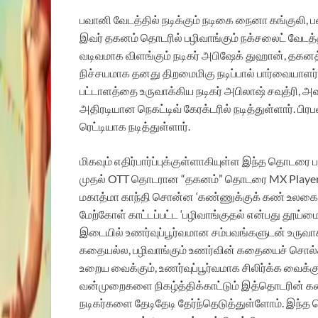
பவானி வேடத்தில் நடிக்கும் நடிகை நைனா கங்குலி, பல
இவர் தகனம் தொடரில் பழிவாங்கும் நக்சலைட் வேடத்த
வடிவமாக விளங்கும் நடிகர் அபிஷேக் துஹான், தகனத்தி
நிச்சயமாக தனது திறமைமிகு நடிப்பால் பார்வையாளர
பட்டாளத்தை உருவாக்கிய நடிகர் அபிலாஷ் சவுத்ரி, 
அதிரடியான நெகட்டிவ் கேரக்டரில் நடித்துள்ளார். ப
ரெட்டியாக நடித்துள்ளார்.
மிகவும் எதிர்பார்ப்புக்குள்ளாகியுள்ள இந்த தொடரை 
முதல் OTT தொடரான “தகனம்” தொடரை MX Player, உ
மகாத்மா காந்தி சொன்ன ‘கண்ணுக்குக் கண் உலகையே 
மேற்கோள் காட்டப்பட்ட ‘பழிவாங்குதல் என்பது தூய
இடையில் உணர்வுப்பூர்வமான சம்பவங்களுடன் உருவாக
கதையல்ல, பழிவாங்கும் உணர்வின் கதையைச் சொல்கி
உறைய வைக்கும், உணர்வுப்பூர்வமாக சிலிர்க்க வைக்க
வன்முறைகளை நிகழ்த்திக்காட்டும் இத்தொடரின் கதைக
நடிகர்களை தேடிதேடி தேர்ந்தெடுத்துள்ளோம். இந்