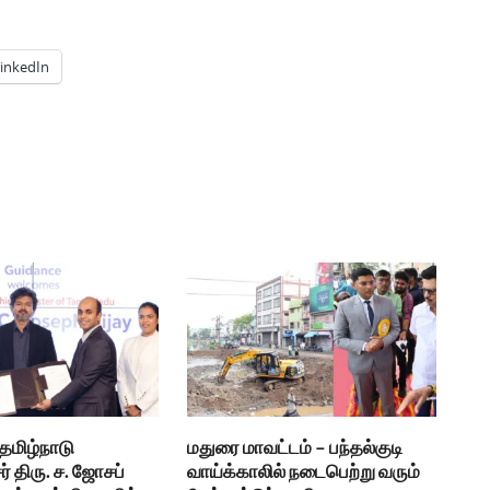
inkedIn
 தமிழ்நாடு
மதுரை மாவட்டம் – பந்தல்குடி
் திரு. ச. ஜோசப்
வாய்க்காலில் நடைபெற்று வரும்