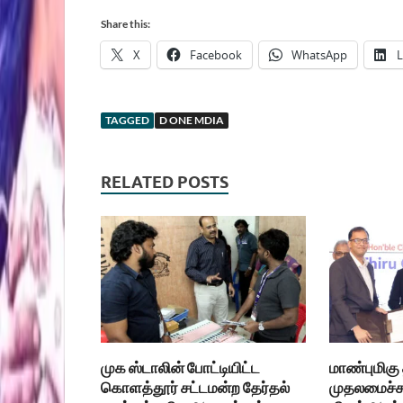
Share this:
X
Facebook
WhatsApp
L
TAGGED
D ONE MDIA
RELATED POSTS
முக ஸ்டாலின் போட்டியிட்ட
மாண்புமிகு
கொளத்தூர் சட்டமன்ற தேர்தல்
முதலமைச்சர