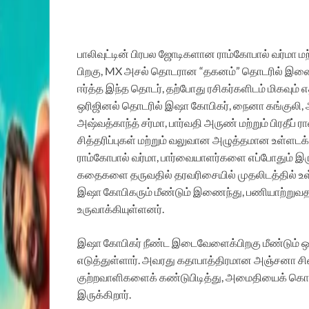
பாலிவுட்டின் பிரபல ஜோடிகளான ராம்கோபால் வர்மா மற
பிறகு, MX அசல் தொடரான “தகனம்” தொடரில் இணை
ஈர்த்த இந்த தொடர், தற்போது ரசிகர்களிடம் மிகவும் 
ஒரிஜினல் தொடரில் இஷா கோபிகர், நைனா கங்குலி, அ
அஷ்வத்காந்த் சர்மா, பார்வதி அருண் மற்றும் பிரதீப் 
சித்தரிப்புகள் மற்றும் வலுவான அழுத்தமான உள்ளடக்
ராம்கோபால் வர்மா, பார்வையாளர்களை எப்போதும் இரு
கதைகளை தருவதில் தரவரிசையில் முதலிடத்தில் உள்ள
இஷா கோபிகரும் மீண்டும் இணைந்து, பணியாற்றுவதன்
உருவாக்கியுள்ளனர்.
இஷா கோபிகர் நீண்ட இடைவேளைக்பிறகு மீண்டும் ஒ
எடுத்துள்ளார். அவரது கதாபாத்திரமான அஞ்சனா சி
குற்றவாளிகளைக் கண்டுபிடித்து, அமைதியைக் கொண்
இருக்கிறார்.