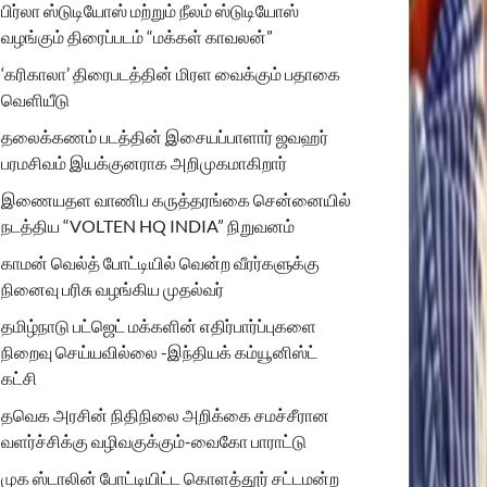
பிர்லா ஸ்டுடியோஸ் மற்றும் நீலம் ஸ்டுடியோஸ்
வழங்கும் திரைப்படம் “மக்கள் காவலன்”
‘கரிகாலா’ திரைபடத்தின் மிரள வைக்கும் பதாகை
வெளியீடு
தலைக்கணம் படத்தின் இசையப்பாளார் ஜவஹர்
பரமசிவம் இயக்குனராக அறிமுகமாகிறார்
இணையதள வாணிப கருத்தரங்கை சென்னையில்
நடத்திய “VOLTEN HQ INDIA” நிறுவனம்
காமன் வெல்த் போட்டியில் வென்ற வீரர்களுக்கு
நினைவு பரிசு வழங்கிய முதல்வர்
தமிழ்நாடு பட்ஜெட் மக்களின் எதிர்பார்ப்புகளை
நிறைவு செய்யவில்லை -இந்தியக் கம்யூனிஸ்ட்
கட்சி
தவெக அரசின் நிதிநிலை அறிக்கை சமச்சீரான
வளர்ச்சிக்கு வழிவகுக்கும்-வைகோ பாராட்டு
முக ஸ்டாலின் போட்டியிட்ட கொளத்தூர் சட்டமன்ற