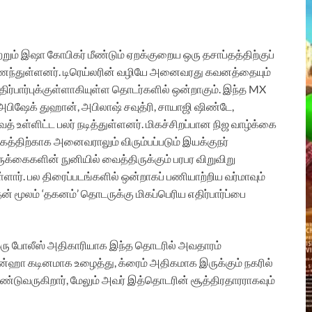
்றும் இஷா கோபிகர் மீண்டும் ஏறக்குறைய ஒரு தசாப்தத்திற்குப்
ந்துள்ளனர். டிரெய்லரின் வழியே அனைவரது கவனத்தையும்
எதிர்பார்புக்குள்ளாகியுள்ள தொடர்களில் ஒன்றாகும். இந்த MX
பிஷேக் துஹான், அபிலாஷ் சவுத்ரி, சாயாஜி ஷிண்டே,
ராவத் உள்ளிட்ட பலர் நடித்துள்ளனர். மிகச்சிறப்பான நிஜ வாழ்க்கை
கத்திற்காக அனைவராலும் விரும்பப்படும் இயக்குநர்
க்கைகளின் நுனியில் வைத்திருக்கும் பரபர விறுவிறு
ார். பல திரைப்படங்களில் ஒன்றாகப் பணியாற்றிய வர்மாவும்
 மூலம் ‘தகனம்’ தொடருக்கு மிகப்பெரிய எதிர்பார்ப்பை
ரு போலீஸ் அதிகாரியாக இந்த தொடரில் அவதாரம்
ன்ஹா கடினமாக உழைத்து, க்ரைம் அதிகமாக இருக்கும் நகரில்
டுவருகிறார், மேலும் அவர் இத்தொடரின் சூத்திரதாரராகவும்