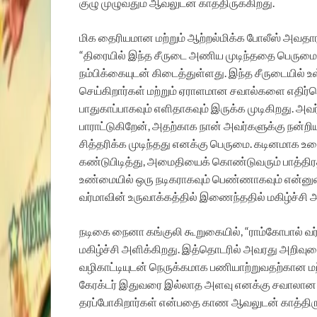
குழு முழுவதும் ஆவலுடன் காத்திருக்கிறது.
மிக தைரியமான மற்றும் ஆற்றல்மிக்க போலீஸ் அவதாரம
“திரையில் இந்த சீருடை அணிய முடிந்ததை பெருமையா
நம்பிக்கையுடன் கிடைத்துள்ளது. இந்த சீருடையில
செய்கிறார்கள் மற்றும் ஏராளமான சவால்களை எதிர்
பாதுகாப்பாகவும் எளிதாகவும் இருக்க முடிகிறது. 
பாராட்டுகிறேன், அதற்காக நான் அவர்களுக்கு நன்ற
சித்தரிக்க முடிந்தது எனக்கு பெருமை. கடினமாக உழ
கண்டுபிடித்து, அமைதியைக் கொண்டுவரும் பாத்திரத்தி
உண்மையில் ஒரு நடிகராகவும் பெண்ணாகவும் என்னுட
வர்மாவின் உருவாக்கத்தில் இணைந்ததில் மகிழ்ச்சி
நடிகை நைனா கங்குலி கூறுகையில், “ராம்கோபால் வர
மகிழ்ச்சி அளிக்கிறது. இத்தொடரில் அவரது அறிவு
வழிகாட்டியுடன் நெருக்கமாக பணியாற்றுவதற்கான ம
கேரக்டர் இதுவரை இல்லாத அளவு எனக்கு சவாலான க
தரப்போகிறார்கள் என்பதை காண ஆவலுடன் காத்திரு