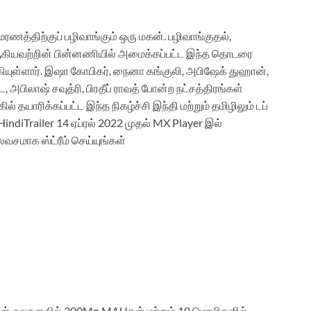
மரணத்திற்குப் பழிவாங்கும் ஒரு மகன். பழிவாங்குதல்,
ு ஆகியவற்றின் பின்னணியில் அமைக்கப்பட்ட இந்த தொடரை
ியுள்ளார். இஷா கோபிகர், நைனா கங்குலி, அபிஷேக் துஹான்,
 அபிலாஷ் சவுத்ரி, பிரதீப் ராவத் போன்ற நட்சத்திரங்கள்
் தயாரிக்கப்பட்ட இந்த நிகழ்ச்சி இந்தி மற்றும் தமிழிலும் டப்
HindiTrailer 14 ஏப்ரல் 2022 முதல் MX Player இல்
மாக ஸ்ட்ரீம் செய்யுங்கள்
்கள், உலகளவில் 300Mn MAUகள் மற்றும் 10 மொழிகளில்