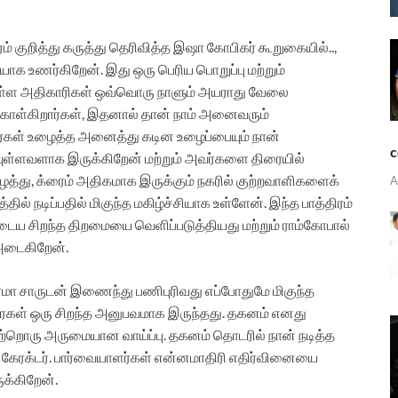
் குறித்து கருத்து தெரிவித்த இஷா கோபிகர் கூறுகையில்..,
க உணர்கிறேன். இது ஒரு பெரிய பொறுப்பு மற்றும்
் உள்ள அதிகாரிகள் ஒவ்வொரு நாளும் அயராது வேலை
கொள்கிறார்கள், இதனால் தான் நாம் அனைவரும்
அவர்கள் உழைத்த அனைத்து கடின உழைப்பையும் நான்
c
ியுள்ளவளாக இருக்கிறேன் மற்றும் அவர்களை திரையில்
ைத்து, க்ரைம் அதிகமாக இருக்கும் நகரில் குற்றவாளிகளைக்
A
ல் நடிப்பதில் மிகுந்த மகிழ்ச்சியாக உள்ளேன். இந்த பாத்திரம்
ைய சிறந்த திறமையை வெளிப்படுத்தியது மற்றும் ராம்கோபால்
 அடைகிறேன்.
்மா சாருடன் இணைந்து பணிபுரிவது எப்போதுமே மிகுந்த
ரைகள் ஒரு சிறந்த அனுபவமாக இருந்தது. தகனம் எனது
ற்றொரு அருமையான வாய்ப்பு. தகனம் தொடரில் நான் நடித்த
ேரக்டர். பார்வையாளர்கள் என்னமாதிரி எதிர்வினையை
க்கிறேன்.