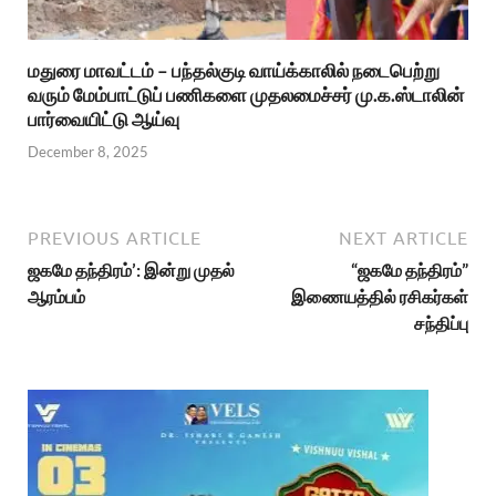
மதுரை மாவட்டம் – பந்தல்குடி வாய்க்காலில் நடைபெற்று
வரும் மேம்பாட்டுப் பணிகளை முதலமைச்சர் மு.க.ஸ்டாலின்
பார்வையிட்டு ஆய்வு
December 8, 2025
PREVIOUS ARTICLE
NEXT ARTICLE
ஜகமே தந்திரம்’: இன்று முதல்
“ஜகமே தந்திரம்”
ஆரம்பம்
இணையத்தில் ரசிகர்கள்
சந்திப்பு