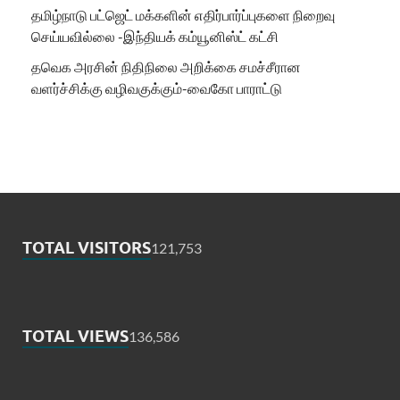
தமிழ்நாடு பட்ஜெட் மக்களின் எதிர்பார்ப்புகளை நிறைவு
செய்யவில்லை -இந்தியக் கம்யூனிஸ்ட் கட்சி
தவெக அரசின் நிதிநிலை அறிக்கை சமச்சீரான
வளர்ச்சிக்கு வழிவகுக்கும்-வைகோ பாராட்டு
TOTAL VISITORS
121,753
TOTAL VIEWS
136,586