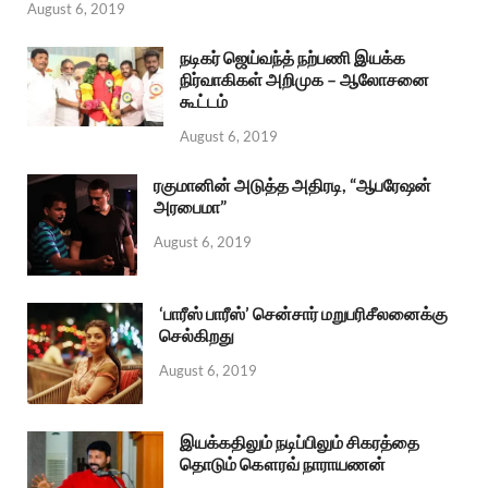
August 6, 2019
நடிகர் ஜெய்வந்த் நற்பணி இயக்க
நிர்வாகிகள் அறிமுக – ஆலோசனை
கூட்டம்
August 6, 2019
ரகுமானின் அடுத்த அதிரடி, “ஆபரேஷன்
அரபைமா”
August 6, 2019
‘பாரீஸ் பாரீஸ்’ சென்சார் மறுபரிசீலனைக்கு
செல்கிறது
August 6, 2019
இயக்கதிலும் நடிப்பிலும் சிகரத்தை
தொடும் கௌரவ் நாராயணன்