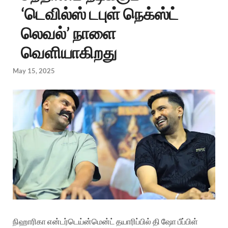
‘டெவில்ஸ் டபுள் நெக்ஸ்ட்
லெவல்’ நாளை
வெளியாகிறது
May 15, 2025
நிஹாரிகா என்டர்டெய்ன்மென்ட் தயாரிப்பில் தி ஷோ பீப்பிள்