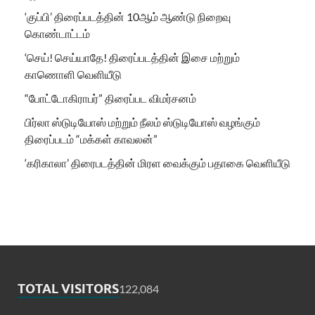
‘குப்பி’ திரைப்படத்தின் 10ஆம் ஆண்டு நிறைவு
கொண்டாட்டம்
‘செய்! செய்யாதே! திரைப்படத்தின் இசை மற்றும்
காணொளி வெளியீடு
“போட்டோகிராபர்” திரைப்பட விமர்சனம்
பிர்லா ஸ்டுடியோஸ் மற்றும் நீலம் ஸ்டுடியோஸ் வழங்கும்
திரைப்படம் “மக்கள் காவலன்”
‘கரிகாலா’ திரைபடத்தின் மிரள வைக்கும் பதாகை வெளியீடு
TOTAL VISITORS
122,084