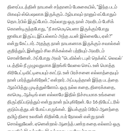
திரைப்படத்தின் நாயகன் சந்தானம் பேசுகையில், “இந்த படம்
மிகவும் ஸ்பெஷலாக இருக்கும். ஆர்யாவும் நானும் எப்போதும்
தொடர்பில் இருப்போம். அவ்வாறு ஒரு நாள் அவரிடம் பேசிக்
கொண்டிருந்தபோது, “நீ காமெடியெனா இருக்கும்போது
ஜாலியா இருப்ப, இப்பல்லாம் அந்த ஃபன் இல்லையே, ஏன்?”
என்று கேட்டார். அதற்கு நான் நாயகனாக இருக்கும் சவால்கள்
குறித்தும், இன்னும் சில சிக்கல்கள் பற்றியும் அவரிடம்
சொன்னேன். அப்போது அவர் “டெவில்ஸ் டபுள் நெக்ஸ்ட் லெவல்’
படத்தில் நீ முழுவதுமாக இறங்கி வேலை செய். உன் மொத்த
கிரியேட்டிவிட்டியையும் காட்டு. உன் பிரச்சனை எல்லாத்தையும்
நான் பார்த்துக்கிறேன்,” என்றார்.
அப்படித்தான் இந்த படத்தை
ஆரம்பித்து முடித்துள்ளோம். ஒரு நல்ல கதை, திரைக்கதை,
காமெடி, ஆக்டிங் என எல்லாமே இதில் நிச்சயமாக உங்களை
திருப்திப்படுத்தும் என்று நான் நம்புகிறேன். மே 16 தியேட்டரில்
குடும்பத்துடன் போய் பாருங்கள்.
இயக்குநர் பிரேம் ஆனந்தை
தமிழ் திரை உலகின் கிறிஸ்டோபர் நோலன் என்று நான்
சொல்லுவேன். ஏனென்றால் ஆனந்த் பண்ற கதை எல்லாம் ஒரு
லைனில் இருக்கவே இருக்காது. பல லேயர்களை