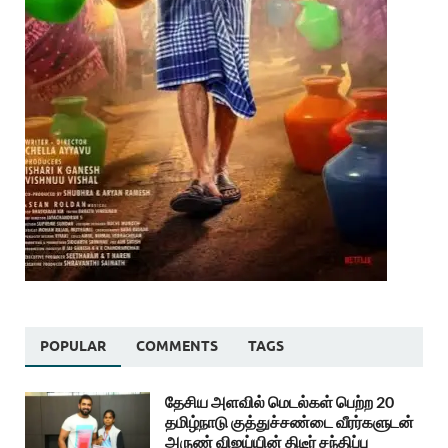
POPULAR
COMMENTS
TAGS
தேசிய அளவில் மெடல்கள் பெற்ற 20
தமிழ்நாடு குத்துச்சண்டை வீரர்களுடன்
அருண் விஜய்யின் திடீர் சந்திப்பு