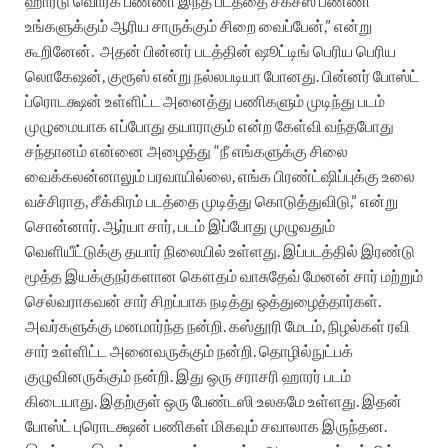
ஹார்டு வொர்க் பண்ணி இந்த படத்தை சக்சஸ் பண்ணி
உங்களுக்கும் ஆரிய சாருக்கும் சிறை வைப்பேன்,” என்று
கூறினேன்.
அதன் பின்னர் படத்தின் ஷூட்டிங் பெரிய பெரிய
லொகேஷன், குரூஸ் என்று நல்லபடியா போனது. பின்னர் போஸ்ட்
ப்ரொடக்ஷன் உள்ளிட்ட அனைத்து பணிகளும் முடிந்து படம்
முழுமையாக எப்போது தயாராகும் என்ற கேள்வி வந்தபோது
சந்தானம் என்னை அழைத்து “நீ எங்களுக்கு சிலை
வைக்கலன்னாலும் பரவாயில்லை, எங்க பிரண்ட்ஷிப்புக்கு உலை
வச்சிராத, சீக்கிரம் படத்தை முடித்து கொடுத்துவிடு,” என்று
சொன்னார். ஆர்யா சார், படம் இப்போது முழுவதும்
வெளியீட்டுக்கு தயார் நிலையில் உள்ளது.
இப்படத்தில் இரண்டு
மூத்த இயக்குநர்களான கௌதம் வாசுதேவ் மேனன் சார் மற்றும்
செல்வராகவன் சார் சிறப்பாக நடித்து ஒத்துழைத்தார்கள்.
அவர்களுக்கு மனமார்ந்த நன்றி. கஸ்தூரி மேடம், நிழல்கள் ரவி
சார் உள்ளிட்ட அனைவருக்கும் நன்றி. தொழில்நுட்பக்
குழுவினருக்கும் நன்றி.
இது ஒரு சராசரி ஹாரர் படம்
கிடையாது. இதற்குள் ஒரு பேண்டஸி உலகமே உள்ளது. இதன்
போஸ்ட் புரொடக்ஷன் பணிகள் மிகவும் சவாலாக இருந்தன.