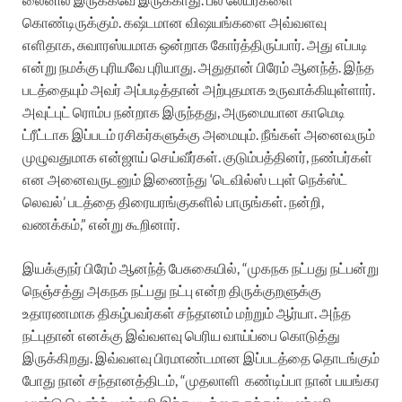
கொண்டிருக்கும். கஷ்டமான விஷயங்களை அவ்வளவு
எளிதாக, சுவாரஸ்யமாக ஒன்றாக கோர்த்திருப்பார். அது எப்படி
என்று நமக்கு புரியவே புரியாது. அதுதான் பிரேம் ஆனந்த்.
இந்த
படத்தையும் அவர் அப்படித்தான் அற்புதமாக உருவாக்கியுள்ளார்.
அவுட்புட் ரொம்ப நன்றாக இருந்தது, அருமையான காமெடி
ட்ரீட்டாக இப்படம் ரசிகர்களுக்கு அமையும். நீங்கள் அனைவரும்
முழுவதுமாக என்ஜாய் செய்வீர்கள். குடும்பத்தினர், நண்பர்கள்
என அனைவருடனும் இணைந்து ‘டெவில்ஸ் டபுள் நெக்ஸ்ட்
லெவல்’ படத்தை திரையரங்குகளில் பாருங்கள். நன்றி,
வணக்கம்,” என்று கூறினார்.
இயக்குநர் பிரேம் ஆனந்த் பேசுகையில், “முகநக நட்பது நட்பன்று
நெஞ்சத்து அகநக நட்பது நட்பு என்ற திருக்குறளுக்கு
உதாரணமாக திகழ்பவர்கள் சந்தானம் மற்றும் ஆர்யா. அந்த
நட்புதான் எனக்கு இவ்வளவு பெரிய வாய்ப்பை கொடுத்து
இருக்கிறது. இவ்வளவு பிரமாண்டமான இப்படத்தை தொடங்கும்
போது நான் சந்தானத்திடம், “முதலாளி
கண்டிப்பா நான் பயங்கர