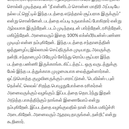
சொல்லி முடித்தவுடன் “நீ என்னிடம் சொன்ன மாதிரி அப்படியே
நல்ல பட்ஜெட்டில் இந்த படத்தை எடுத்தால் சூப்பராக இருக்கும்”
என்று சொன்னேன். படத்தை எப்படி உருவாக்கப் போகிறார் என்று
ஆர்வமாக இருந்தேன். படம் முடிந்தவுடன் பார்த்தேன், ரசித்தேன்,
மகிழ்ந்தேன். அனைவரும் இதை 100% எக்ஸ்பீரியன்ஸ் பண்ண
முடியும் என்ன நம்புகிறேன்.
இந்த படத்தை சந்தானத்தின்
ஒத்துழைப்பு இல்லாமல் செய்திருக்க முடியாது, அவருக்கு
நன்றி. சந்தானமும் பிரேமும் சேர்ந்து ரொம்ப சூப்பரா இந்த
படத்தை பண்ணி இருக்காங்க. கிட்டத்தட்ட ஒரு வருடத்துக்கு
மேல் இந்த படத்துக்காக முழுமையாக வைத்துள்ளார்கள்.
ஒட்டுமொத்த குழுவினருக்கும் பாராட்டுகள்.
‘டெவில்ஸ் டபுள்
நெக்ஸ்ட் லெவல்’ சிறந்த பொழுதுபோக்கை ரசிகர்கள்
அனைவருக்கும் வழங்கும். இப்படத்தை தொடர்ந்து இதன்
அடுத்த பாகத்திற்கும் நாங்கள் இணைவோம் என்று
நம்புகிறேன். இப்படத்தை வழங்குவதில் நான் மிக்க மகிழ்ச்சி
அடைகிறேன். அனைவரும் ஆதரவு தாருங்கள், நன்றி,” என்று
கூறினார்.