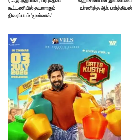
ஏ.ஆர்.ரஹ்மான், பிரபுதேவா
சுஹாசினியின் இளமையை
கூட்டணியில் தயாராகும்
வர்ணித்த ஆர். பார்த்திபன்
திரைப்படம் ‘மூன்வாக்’