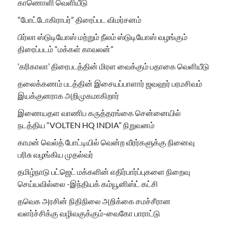
காணொளி வெளியீடு
“போட்டோகிராபர்” திரைப்பட விமர்சனம்
பிர்லா ஸ்டுடியோஸ் மற்றும் நீலம் ஸ்டுடியோஸ் வழங்கும்
திரைப்படம் “மக்கள் காவலன்”
‘கரிகாலா’ திரைபடத்தின் மிரள வைக்கும் பதாகை வெளியீடு
தலைக்கணம் படத்தின் இசையப்பாளார் ஜவஹர் பரமசிவம்
இயக்குனராக அறிமுகமாகிறார்
இணையதள வாணிப கருத்தரங்கை சென்னையில்
நடத்திய “VOLTEN HQ INDIA” நிறுவனம்
காமன் வெல்த் போட்டியில் வென்ற வீரர்களுக்கு நினைவு
பரிசு வழங்கிய முதல்வர்
தமிழ்நாடு பட்ஜெட் மக்களின் எதிர்பார்ப்புகளை நிறைவு
செய்யவில்லை -இந்தியக் கம்யூனிஸ்ட் கட்சி
தவெக அரசின் நிதிநிலை அறிக்கை சமச்சீரான
வளர்ச்சிக்கு வழிவகுக்கும்-வைகோ பாராட்டு