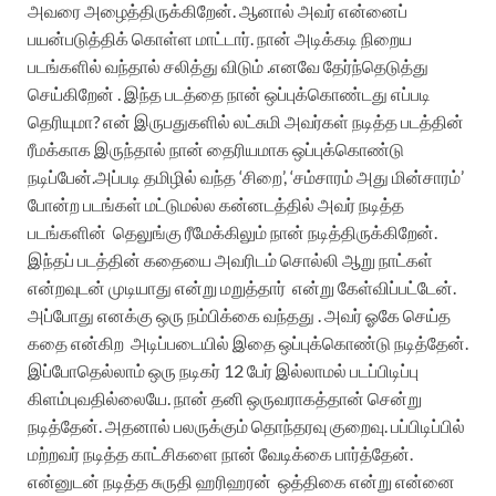
அவரை அழைத்திருக்கிறேன். ஆனால் அவர் என்னைப்
பயன்படுத்திக் கொள்ள மாட்டார்.
நான் அடிக்கடி நிறைய
படங்களில் வந்தால் சலித்து விடும் .எனவே தேர்ந்தெடுத்து
செய்கிறேன் .
இந்த படத்தை நான் ஒப்புக்கொண்டது எப்படி
தெரியுமா?
என் இருபதுகளில் லட்சுமி அவர்கள் நடித்த படத்தின்
ரீமக்காக இருந்தால் நான் தைரியமாக ஒப்புக்கொண்டு
நடிப்பேன்.அப்படி தமிழில் வந்த ‘சிறை’, ‘சம்சாரம் அது மின்சாரம்’
போன்ற படங்கள் மட்டுமல்ல கன்னடத்தில் அவர் நடித்த
படங்களின்
தெலுங்கு ரீமேக்கிலும் நான் நடித்திருக்கிறேன்.
இந்தப் படத்தின் கதையை அவரிடம் சொல்லி ஆறு நாட்கள்
என்றவுடன் முடியாது என்று மறுத்தார்
என்று கேள்விப்பட்டேன்.
அப்போது எனக்கு ஒரு நம்பிக்கை வந்தது . அவர் ஓகே செய்த
கதை என்கிற
அடிப்படையில் இதை ஒப்புக்கொண்டு நடித்தேன்.
இப்போதெல்லாம் ஒரு நடிகர் 12 பேர் இல்லாமல் படப்பிடிப்பு
கிளம்புவதில்லையே. நான் தனி ஒருவராகத்தான் சென்று
நடித்தேன். அதனால் பலருக்கும் தொந்தரவு குறைவு. பப்பிடிப்பில்
மற்றவர் நடித்த காட்சிகளை நான் வேடிக்கை பார்த்தேன்.
என்னுடன் நடித்த சுருதி ஹரிஹரன்
ஒத்திகை என்று என்னை