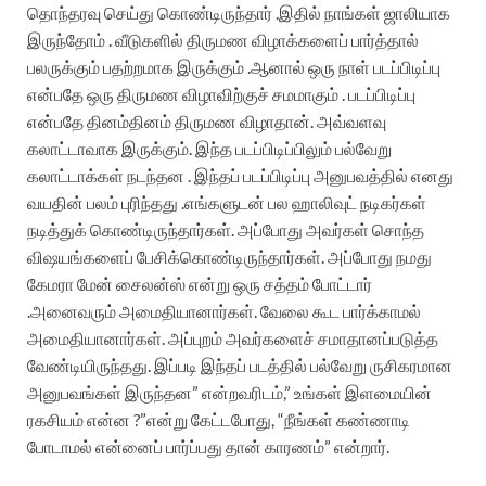
தொந்தரவு செய்து கொண்டிருந்தார் .இதில் நாங்கள் ஜாலியாக
இருந்தோம் .
வீடுகளில் திருமண விழாக்களைப் பார்த்தால்
பலருக்கும் பதற்றமாக இருக்கும் .ஆனால் ஒரு நாள் படப்பிடிப்பு
என்பதே ஒரு திருமண விழாவிற்குச் சமமாகும் . படப்பிடிப்பு
என்பதே தினம்தினம் திருமண விழாதான். அவ்வளவு
கலாட்டாவாக இருக்கும். இந்த படப்பிடிப்பிலும் பல்வேறு
கலாட்டாக்கள் நடந்தன .
இந்தப் படப்பிடிப்பு அனுபவத்தில் எனது
வயதின் பலம் புரிந்தது .எங்களுடன் பல ஹாலிவுட் நடிகர்கள்
நடித்துக் கொண்டிருந்தார்கள். அப்போது அவர்கள் சொந்த
விஷயங்களைப் பேசிக்கொண்டிருந்தார்கள். அப்போது நமது
கேமரா மேன் சைலன்ஸ் என்று ஒரு சத்தம் போட்டார்
.அனைவரும் அமைதியானார்கள். வேலை கூட பார்க்காமல்
அமைதியானார்கள். அப்புறம் அவர்களைச் சமாதானப்படுத்த
வேண்டியிருந்தது. இப்படி இந்தப் படத்தில் பல்வேறு ருசிகரமான
அனுபவங்கள் இருந்தன” என்றவரிடம்,” உங்கள் இளமையின்
ரகசியம் என்ன ?”என்று கேட்டபோது, “நீங்கள் கண்ணாடி
போடாமல் என்னைப் பார்ப்பது தான் காரணம்” என்றார்.