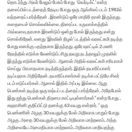
தொடர்ந்து அவர் மேலும் பேசும் போது
‘வெர்டிக்ட்’ என்ற
தலைப்பில் படத்தைத் தேடிய போது ஒரு ஆங்கிலப் படம் 1982ல்
வந்ததைப் பார்த்தேன் . இரண்டும் ஒரே மாதிரி தான் இருந்தது.
கதையைச் சொல்லவில்லை. திரைப்பட உருவாக்கத்தில்
அவ்வளவு தரமாக இரண்டும் ஒன்று போல் இருந்தது என்று
சொல்கிறேன்.
எனது ‘இரவின் நிழல்’ படத்தில் வரலட்சுமி நடித்த
போது எனக்கு பதற்றமாக இருந்தது. ஒரே ஷாட்டில் 2 மணி
நேரத்தில் எடுக்க வேண்டும். சிறு தவறு நடந்தாலும் முதலில்
இருந்து எடுக்க வேண்டும்.
ஆனால் அதில் வரலட்சுமி சரியாகச்
செய்து
பிரமாதமாக நடித்திருந்தார். இதில் தயாரிப்பாளர்
நடிப்பதாக அறிந்தேன். தயாரிப்பாளர்கள் நடிக்க மட்டுமே சிலர்
படம் எடுப்பார்கள். ஆனால் இதில் அப்படி இல்லை.
ஆறு
பெண்கள் நடித்த ஒரு ரஷ்யப் படத்தைப் பார்த்தேன். அதேபோல்
இது ஐந்து பெண்கள் திறமை காட்டியுள்ளார்கள்” என்ற போது ,
சுஹாசினி குறிப்பிட்டு தனக்கு 63 வயது என்றார்.
” ஒரு
பெண்ணின் அழகு 30 வயதுக்கு மேல் அறிவாக மாறும் போது
அழகு. அதை 30 வயதுக்கு மேல் அறிவாக மாற்றலாம், அந்த
அறிவையே அமைதியாக மாற்றலாம். அறிவாக மாறியதற்கு