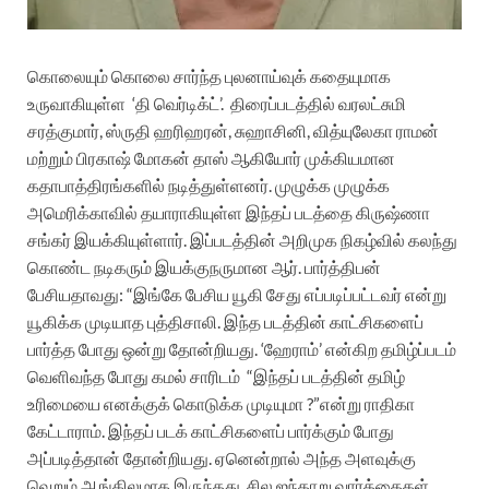
கொலையும் கொலை சார்ந்த புலனாய்வுக் கதையுமாக
உருவாகியுள்ள
‘தி வெர்டிக்ட்’. திரைப்படத்தில்
வரலட்சுமி
சரத்குமார், ஸ்ருதி ஹரிஹரன், சுஹாசினி, வித்யுலேகா ராமன்
மற்றும் பிரகாஷ் மோகன் தாஸ் ஆகியோர் முக்கியமான
கதாபாத்திரங்களில் நடித்துள்ளனர். முழுக்க முழுக்க
அமெரிக்காவில் தயாராகியுள்ள இந்தப் படத்தை
கிருஷ்ணா
சங்கர் இயக்கியுள்ளார். இப்படத்தின் அறிமுக நிகழ்வில் கலந்து
கொண்ட நடிகரும் இயக்குநருமான ஆர். பார்த்திபன்
பேசியதாவது:
“இங்கே பேசிய யூகி சேது எப்படிப்பட்டவர் என்று
யூகிக்க முடியாத புத்திசாலி.
இந்த படத்தின் காட்சிகளைப்
பார்த்த போது ஒன்று தோன்றியது. ‘ஹேராம்’ என்கிற தமிழ்ப்படம்
வெளிவந்த போது கமல் சாரிடம்
“இந்தப் படத்தின் தமிழ்
உரிமையை எனக்குக் கொடுக்க முடியுமா ?”என்று
ராதிகா
கேட்டாராம். இந்தப் படக் காட்சிகளைப் பார்க்கும் போது
அப்படித்தான் தோன்றியது. ஏனென்றால் அந்த அளவுக்கு
வெறும் ஆங்கிலமாக இருந்தது. சில ஐந்தாறு வார்த்தைகள்