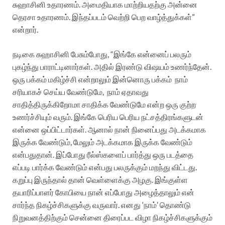
சுஹாசினி உதாரணம். அமைதியாக மாற்றியதற்கு அன்னை
தெரசா உதாரணம். இந்தப்படம் வெற்றி பெற வாழ்த்துக்கள்”
என்றார்.
நடிகை சுஹாசினி பேசும்போது,
“இங்கே என்னைப் பலரும்
புகழ்ந்து பாராட்டினார்கள். அதில் இரண்டு விஷயம் உணர்ந்தேன்.
ஒரு பக்கம் மகிழ்ச்சி என்றாலும் இன்னொரு பக்கம்
நாம்
சரியாகச் செய்ய வேண்டுமே,
நாம் ஏதாவது
சாதித்திருக்கிறோமா சாதிக்க வேண்டுமே என்ற ஒரு குற்ற
உணர்ச்சியும் வரும். இங்கே பெரிய பெரிய நட்சத்திரங்களுடன்
என்னை ஒப்பிட்டார்கள். ஆனால் நான் நினைப்பது அடக்கமாக
இருக்க வேண்டும், மேலும் அடக்கமாக இருக்க வேண்டும்
என்பதுதான்.
இப்போது ரீல்ஸ்களைப் பார்த்து ஒரு படத்தை
எப்படி பார்க்க வேண்டும் என்பது பலருக்கும் மறந்து விட்டது.
கறுப்பு இருந்தால் தான் வெள்ளைக்கு அழகு. இங்குள்ள
தயாரிப்பாளர் கோபியை நான் எப்போது அழைத்தாலும் என்
சார்ந்த நிகழ்ச்சிகளுக்கு வருவார். எனது ‘நாம்’ தொண்டு
நிறுவனத்திற்கும் சென்னை திரைப்பட விழா நிகழ்ச்சிகளுக்கும்