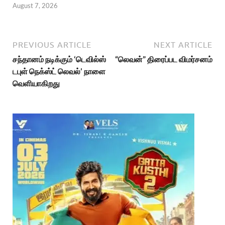
August 7, 2026
PREVIOUS ARTICLE
NEXT ARTICLE
சந்தானம் நடிக்கும் ‘டெவில்ஸ்
“லெவன்” திரைப்பட விமர்சனம்
டபுள் நெக்ஸ்ட் லெவல்’ நாளை
வெளியாகிறது