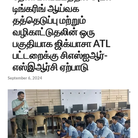
டிங்கரிங் ஆய்வக
தத்தெடுப்பு மற்றும்
வழிகாட்டுதலின் ஒரு
பகுதியாக ஜிக்யாசா ATL
பட்டறைக்கு சிஎஸ்ஐஆர்-
எஸ்இஆர்சி ஏற்பாடு
September 6, 2024