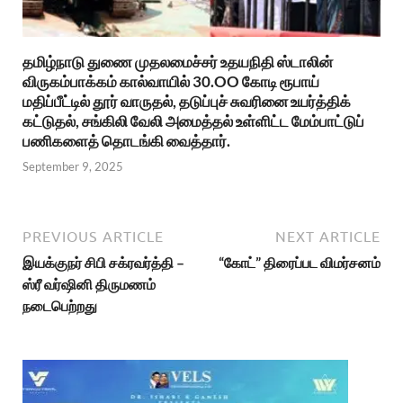
தமிழ்நாடு துணை முதலமைச்சர் உதயநிதி ஸ்டாலின்
விருகம்பாக்கம் கால்வாயில் 30.OO கோடி ரூபாய்
மதிப்பீட்டில் தூர் வாருதல், தடுப்புச் சுவரினை உயர்த்திக்
கட்டுதல், சங்கிலி வேலி அமைத்தல் உள்ளிட்ட மேம்பாட்டுப்
பணிகளைத் தொடங்கி வைத்தார்.
September 9, 2025
PREVIOUS ARTICLE
NEXT ARTICLE
இயக்குநர் சிபி சக்ரவர்த்தி –
“கோட்” திரைப்பட விமர்சனம்
ஸ்ரீ வர்ஷினி திருமணம்
நடைபெற்றது