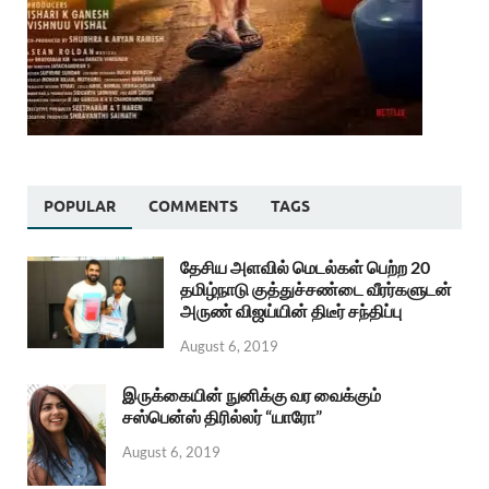
POPULAR
COMMENTS
TAGS
தேசிய அளவில் மெடல்கள் பெற்ற 20
தமிழ்நாடு குத்துச்சண்டை வீரர்களுடன்
அருண் விஜய்யின் திடீர் சந்திப்பு
August 6, 2019
இருக்கையின் நுனிக்கு வர வைக்கும்
சஸ்பென்ஸ் திரில்லர் “யாரோ”
August 6, 2019