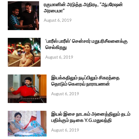
ரகுமானின் அடுத்த அதிரடி, “ஆபரேஷன்
அரபைமா”
August 6, 2019
‘பாரீஸ் பாரீஸ்’ சென்சார் மறுபரிசீலனைக்கு
செல்கிறது
August 6, 2019
இயக்கதிலும் நடிப்பிலும் சிகரத்தை
தொடும் கௌரவ் நாராயணன்
August 6, 2019
இயல் இசை நாடகம் அனைத்திலும் தடம்
பதிக்கும் நடிகை Y.G.மதுவந்தி
August 6, 2019