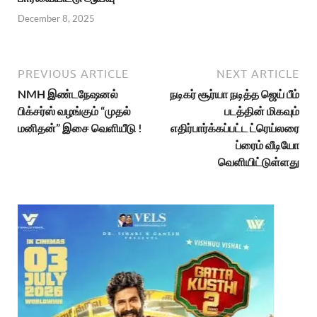
December 8, 2025
PREVIOUS ARTICLE
NEXT ARTICLE
NMH இண்டநேஷனல்
நடிகர் சூர்யா நடித்த ஜெய் பீம்
பிக்சர்ஸ் வழங்கும் “முதல்
படத்தின் மிகவும்
மனிதன்” இசை வெளியீடு !
எதிர்பார்க்கப்பட்ட ட்ரெய்லரை
ப்ரைம் வீடியோ
வெளியிட்டுள்ளது