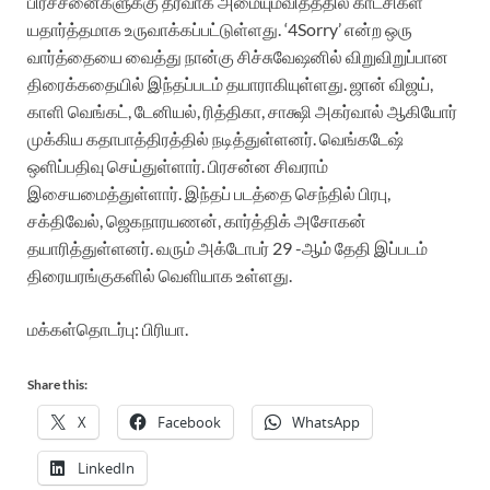
பிரச்சனைகளுக்கு தீர்வாக அமையும்விதத்தில் காட்சிகள்
யதார்த்தமாக உருவாக்கப்பட்டுள்ளது. ‘4Sorry’ என்ற ஒரு
வார்த்தையை வைத்து நான்கு சிச்சுவேஷனில் விறுவிறுப்பான
திரைக்கதையில் இந்தப்படம் தயாராகியுள்ளது.
ஜான் விஜய்,
காளி வெங்கட், டேனியல், ரித்திகா, சாக்ஷி அகர்வால் ஆகியோர்
முக்கிய கதாபாத்திரத்தில் நடித்துள்ளனர்.
வெங்கடேஷ்
ஒளிப்பதிவு செய்துள்ளார். பிரசன்ன சிவராம்
இசையமைத்துள்ளார்.
இந்தப் படத்தை செந்தில் பிரபு,
சக்திவேல், ஜெகநாரயணன், கார்த்திக் அசோகன்
தயாரித்துள்ளனர்.
வரும் அக்டோபர் 29 -ஆம் தேதி இப்படம்
திரையரங்குகளில் வெளியாக உள்ளது.
மக்கள்தொடர்பு: பிரியா.
Share this:
X
Facebook
WhatsApp
LinkedIn