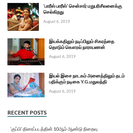
‘பாரீஸ் பாரீஸ்’ சென்சார் மறுபரிசீலனைக்கு
செல்கிறது
August 6, 2019
இயக்கதிலும் நடிப்பிலும் சிகரத்தை
தொடும் கௌரவ் நாராயணன்
August 6, 2019
இயல் இசை நாடகம் அனைத்திலும் தடம்
பதிக்கும் நடிகை Y.G.மதுவந்தி
August 6, 2019
RECENT POSTS
‘குப்பி’ திரைப்படத்தின் 10ஆம் ஆண்டு நிறைவு