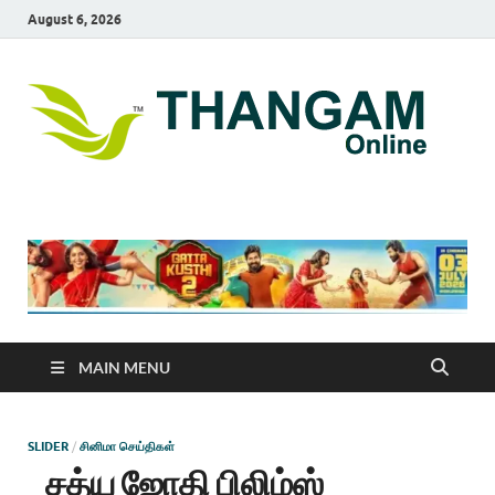
August 6, 2026
T
online
news
On
portal
MAIN MENU
SLIDER
/
சினிமா செய்திகள்
சத்ய ஜோதி பிலிம்ஸ்