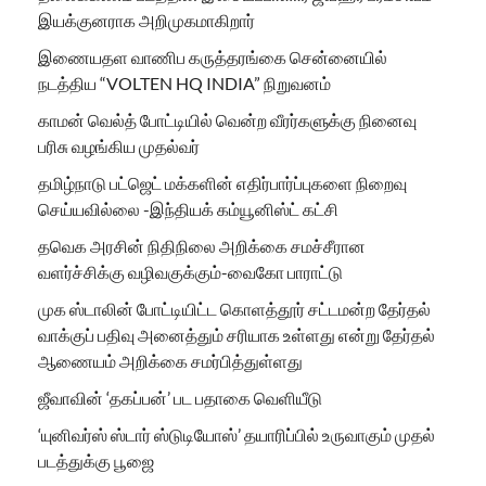
இயக்குனராக அறிமுகமாகிறார்
இணையதள வாணிப கருத்தரங்கை சென்னையில்
நடத்திய “VOLTEN HQ INDIA” நிறுவனம்
காமன் வெல்த் போட்டியில் வென்ற வீரர்களுக்கு நினைவு
பரிசு வழங்கிய முதல்வர்
தமிழ்நாடு பட்ஜெட் மக்களின் எதிர்பார்ப்புகளை நிறைவு
செய்யவில்லை -இந்தியக் கம்யூனிஸ்ட் கட்சி
தவெக அரசின் நிதிநிலை அறிக்கை சமச்சீரான
வளர்ச்சிக்கு வழிவகுக்கும்-வைகோ பாராட்டு
முக ஸ்டாலின் போட்டியிட்ட கொளத்தூர் சட்டமன்ற தேர்தல்
வாக்குப் பதிவு அனைத்தும் சரியாக உள்ளது என்று தேர்தல்
ஆணையம் அறிக்கை சமர்பித்துள்ளது
ஜீவாவின் ‘தகப்பன்’ பட பதாகை வெளியீடு
‘யுனிவர்ஸ் ஸ்டார் ஸ்டுடியோஸ்’ தயாரிப்பில் உருவாகும் முதல்
படத்துக்கு பூஜை