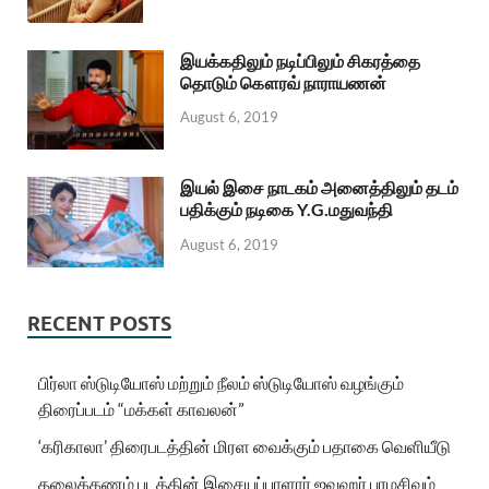
இயக்கதிலும் நடிப்பிலும் சிகரத்தை
தொடும் கௌரவ் நாராயணன்
August 6, 2019
இயல் இசை நாடகம் அனைத்திலும் தடம்
பதிக்கும் நடிகை Y.G.மதுவந்தி
August 6, 2019
RECENT POSTS
பிர்லா ஸ்டுடியோஸ் மற்றும் நீலம் ஸ்டுடியோஸ் வழங்கும்
திரைப்படம் “மக்கள் காவலன்”
‘கரிகாலா’ திரைபடத்தின் மிரள வைக்கும் பதாகை வெளியீடு
தலைக்கணம் படத்தின் இசையப்பாளார் ஜவஹர் பரமசிவம்