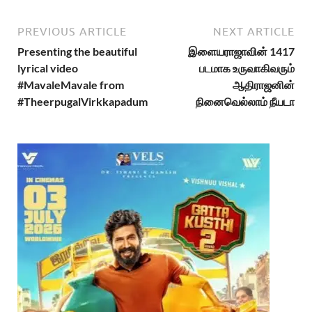
PREVIOUS ARTICLE
NEXT ARTICLE
Presenting the beautiful
இளையராஜாவின் 1417
lyrical video
படமாக உருவாகிவரும்
#MavaleMavale from
ஆதிராஜனின்
#TheerpugalVirkkapadum
நினைவெல்லாம் நீயடா