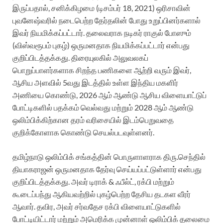
இருப்பதால், சனிக்கிழமை (டிசம்பர் 18, 2021) ஒரிசாவின்
புவனேஷ்வரில் நடைபெற்ற தேர்தலின் போது உறுப்பினர்களால்
இவர் நியமிக்கப்பட்டார். தலைவராக நடிகர் ராகுல் போஸும்
(விஸ்வரூபம் புகழ்) ஒருமனதாக நியமிக்கப்பட்டார் என்பது
குறிப்பிடத்தக்கது. திரையுலகில் அலுவலகப்
பொறுப்பாளர்களாக சிறந்த பணிகளை ஆற்றி வரும் இவர்,
ஆசிய அளவில் 5வது இடத்தில் உள்ள இந்திய மகளிர்
அணியை கொண்டு, 2026 ஆம் ஆண்டு ஆசிய விளையாட்டுப்
போட்டிகளில் பதக்கம் வெல்வது மற்றும் 2028 ஆம் ஆண்டு
ஒலிம்பிக்கிற்கான தரம் வரிசையில் இடம்பெறுவதை
குறிக்கோளாக கொண்டு செயல்படவுள்ளனர்.
தமிழ்நாடு ஒலிம்பிக் சங்கத்தின் பொருளாளராக திரு.செந்தில்
தியாகராஜன் ஒருமனதாக தேர்வு செய்யப்பட்டுள்ளார் என்பது
குறிப்பிடத்தக்கது. அவர் டிராக் & ஃபீல்ட், ரக்பி மற்றும்
கூடைப்பந்து ஆகியவற்றில் புகழ்பெற்ற தேசிய தடகள வீரர்
ஆவார். தவிர, அவர் சர்வதேச ரக்பி விளையாட்டுகளில்
போட்டியிட்டார் மற்றும் அமெரிக்க முன்னாள் ஒலிம்பிக் தலைமை