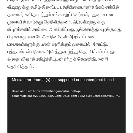
விஷாலுக்கு
தமிழ்
திரைப்பட
பத்திரிகையாளர்
சங்கம்
சார்பில்
தலைவர்
கவிதா
மற்றும்
சங்க
உறுப்பினர்கள்
,
புதுமையான
முறையில்
வாழ்த்து
தெரிவித்தனர்
.
ஆம்
,
விஷாலுக்கு
விழாக்களில்
சால்வை
அணிவிப்பது
,
பூங்கொத்து
வழங்குவது
பிடிக்காது
.
எனவே
அவரின்
தேவி
அறக்கட்டளை
மாணவர்களுக்கு
பலன்
அளிக்கும்
வகையில்
நோட்டு
,
புத்தகங்கள்
பரிசாக
அளித்து
வாழ்த்து
தெரிவிக்கப்பட்டது
.
அதை
விஷால்
மகிழ்ச்சியுடன்
ஏற்றுக்
கொண்டு
,
நன்றி
தெரிவித்தார்
.
Video
Media error: Format(s) not supported or source(s) not found
Player
Download File: https://www.thangamonline.net/wp-
content/uploads/2023/09/d3920a96-2615-4b9f-8382-c1e40ef0a5d0.mp4?_=1