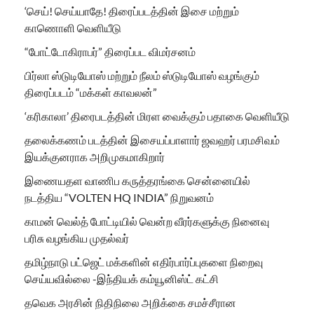
‘செய்! செய்யாதே! திரைப்படத்தின் இசை மற்றும்
காணொளி வெளியீடு
“போட்டோகிராபர்” திரைப்பட விமர்சனம்
பிர்லா ஸ்டுடியோஸ் மற்றும் நீலம் ஸ்டுடியோஸ் வழங்கும்
திரைப்படம் “மக்கள் காவலன்”
‘கரிகாலா’ திரைபடத்தின் மிரள வைக்கும் பதாகை வெளியீடு
தலைக்கணம் படத்தின் இசையப்பாளார் ஜவஹர் பரமசிவம்
இயக்குனராக அறிமுகமாகிறார்
இணையதள வாணிப கருத்தரங்கை சென்னையில்
நடத்திய “VOLTEN HQ INDIA” நிறுவனம்
காமன் வெல்த் போட்டியில் வென்ற வீரர்களுக்கு நினைவு
பரிசு வழங்கிய முதல்வர்
தமிழ்நாடு பட்ஜெட் மக்களின் எதிர்பார்ப்புகளை நிறைவு
செய்யவில்லை -இந்தியக் கம்யூனிஸ்ட் கட்சி
தவெக அரசின் நிதிநிலை அறிக்கை சமச்சீரான