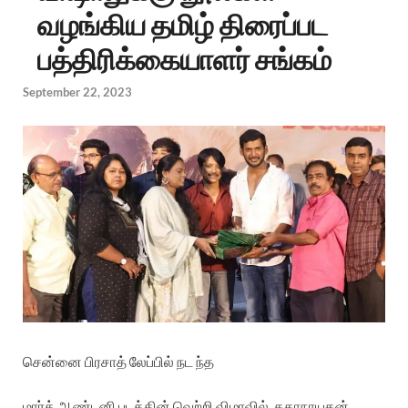
வழங்கிய தமிழ் திரைப்பட
பத்திரிக்கையாளர் சங்கம்
September 22, 2023
சென்னை
பிரசாத்
லேப்பில்
நட
ந்த
மார்க்
ஆண்டனி
படத்தின்
வெற்றி
விழாவில்
,
கதாநாயகன்