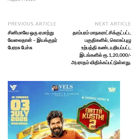
PREVIOUS ARTICLE
NEXT ARTICLE
சினிமாவே ஒரு ஏமாற்று
தாம்பரம் மாநகராட்சிக்குட்பட்ட
வேலைதான் – இயக்குநர்
பகுதிகளில், கொசுப்புழு
பேரரசு பேச்சு
உற்பத்தி கண்டயறியப்பட்ட
இடங்களில் ரூ.1,20,000/-
அபராதம் விதிக்கப்பட்டுள்ளது.