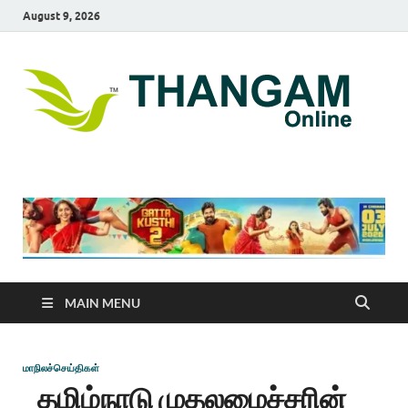
August 9, 2026
T
online
news
On
portal
MAIN MENU
மாநிலச்செய்திகள்
தமிழ்நாடு முதலமைச்சரின்