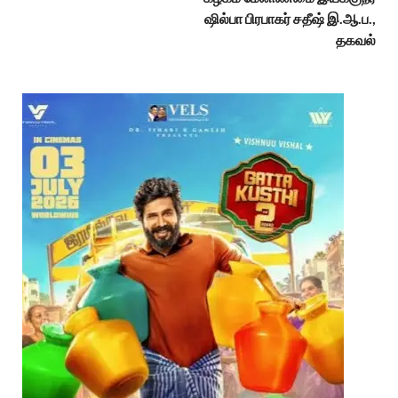
ஷில்பா பிரபாகர் சதீஷ் இ.ஆ.ப.,
தகவல்