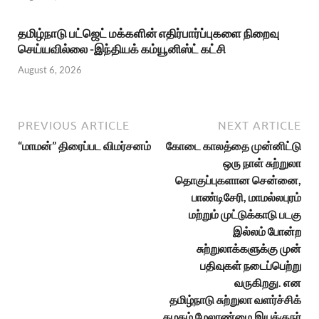
தமிழ்நாடு பட்ஜெட் மக்களின் எதிர்பார்ப்புகளை நிறைவு
செய்யவில்லை -இந்தியக் கம்யூனிஸ்ட் கட்சி
August 6, 2026
PREVIOUS ARTICLE
NEXT ARTICLE
“மாமன்” திரைப்பட விமர்சனம்
கோடை காலத்தை முன்னிட்டு
ஒரு நாள் சுற்றுலா
தொகுப்புகளான சென்னை,
பாண்டிசேரி, மாமல்லபுரம்
மற்றும் முட்டுக்காடு படகு
இல்லம் போன்ற
சுற்றுலாக்களுக்கு முன்
பதிவுகள் நடைப்பெற்று
வருகிறது. என
தமிழ்நாடு சுற்றுலா வளர்ச்சிக்
கழகம் மேலாண்மை இயக்குநர்