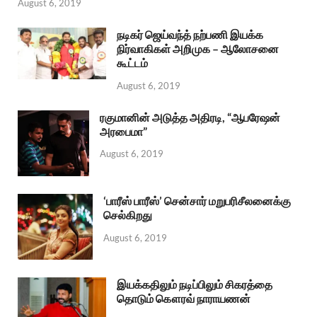
August 6, 2019
நடிகர் ஜெய்வந்த் நற்பணி இயக்க
நிர்வாகிகள் அறிமுக – ஆலோசனை
கூட்டம்
August 6, 2019
ரகுமானின் அடுத்த அதிரடி, “ஆபரேஷன்
அரபைமா”
August 6, 2019
‘பாரீஸ் பாரீஸ்’ சென்சார் மறுபரிசீலனைக்கு
செல்கிறது
August 6, 2019
இயக்கதிலும் நடிப்பிலும் சிகரத்தை
தொடும் கௌரவ் நாராயணன்