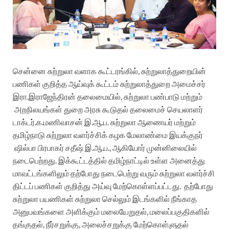
சென்னை சுற்றுலா வளாக கூட்டரங்கில், சுற்றுலாத்துறையின்
பணிகள் குறித்த ஆய்வுக் கூட்டம்
சுற்றுலாத்துறை அமைச்சர்
இரா.இராஜேந்திரன்
தலைமையில், சுற்றுலா பண்பாடு மற்றும்
அறநிலயங்கள் துறை அரசு கூடுதல் தலைமைச் செயலாளர்
டாக்டர்.க.மணிவாசன் இ.ஆ.ப.
சுற்றுலா ஆணையர் மற்றும்
தமிழ்நாடு சுற்றுலா வளர்ச்சிக் கழக மேலாண்மை இயக்குநர்
ஷில்பா பிரபாகர் சதீஷ் இ.ஆ.ப., ஆகியோர் முன்னிலையில்
நடைபெற்றது. இக்கூட்டத்தில் தமிழ்நாட்டில் உள்ள அனைத்து
மாவட்டங்களிலும் தற்போது நடைபெற்று வரும் சுற்றுலா வளர்ச்சி
திட்டப் பணிகள் குறித்து அய்வு மேற்கொள்ளப்பட்டது.
தற்போது
சுற்றுலா பயணிகள் சுற்றுலா செல்லும் இடங்களில் நீங்காத
அனுபவங்களை அளிக்கும் மலையேறுதல், மலைப்பகுதிகளில்
தங்குதல், நீர்சறுக்கு, அலைச்சறுக்கு மேற்கொள்ளுதல்