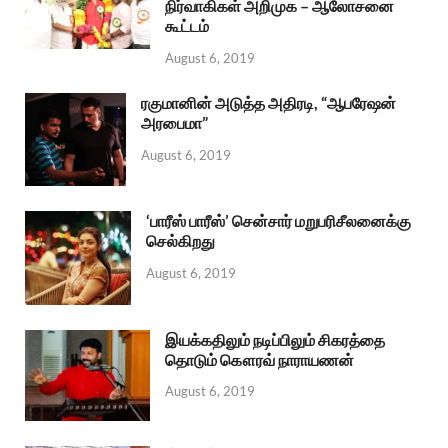
நிர்வாகிகள் அறிமுக – ஆலோசனை
கூட்டம்
August 6, 2019
ரகுமானின் அடுத்த அதிரடி, “ஆபரேஷன்
அரபைமா”
August 6, 2019
‘பாரீஸ் பாரீஸ்’ சென்சார் மறுபரிசீலனைக்கு
செல்கிறது
August 6, 2019
இயக்கதிலும் நடிப்பிலும் சிகரத்தை
தொடும் கௌரவ் நாராயணன்
August 6, 2019