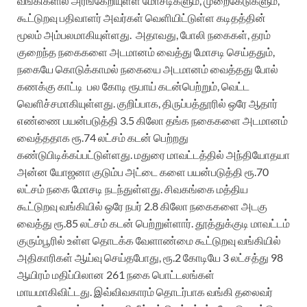
வங்கிகளில் அரங்கேறியுள்ள மோசடிகளும், முறைகேடுகளும்,
கூட்டுறவு பதிவாளர் அவர்கள் வெளியிட்டுள்ள கடிதத்தின்
மூலம் அம்பலமாகியுள்ளது. அதாவது, போலி நகைகள், தரம்
குறைந்த நகைகளை அடமானம் வைத்து மோசடி செய்ததும்,
நகையே கொடுக்காமல் நகையை அடமானம் வைத்தது போல்
கணக்கு காட்டி பல கோடி ரூபாய் கடன்பெற்றும், வெட்ட
வெளிச்சமாகியுள்ளது. குறிப்பாக, திருப்பத்தூரில் ஒரே ஆதார்
எண்ணை பயன்படுத்தி 3.5 கிலோ தங்க நகைகளை அடமானம்
வைத்ததாக ரூ.74 லட்சம் கடன் பெற்றது
கண்டுபிடிக்கப்பட்டுள்ளது. மதுரை மாவட்டத்தில் அந்தியோதயா
அன்ன யோஜனா குடும்ப அட்டை களை பயன்படுத்தி ரூ.70
லட்சம் நகை மோசடி நடந்துள்ளது. சிவகங்கை மத்திய
கூட்டுறவு வங்கியில் ஒரே நபர் 2.8 கிலோ நகைகளை அடகு
வைத்து ரூ.85 லட்சம் கடன் பெற்றுள்ளார். தூத்துக்குடி மாவட்டம்
குரும்பூரில் உள்ள தொடக்க வேளாண்மை கூட்டுறவு வங்கியில்
அதிகாரிகள் ஆய்வு செய்தபோது, ரூ.2 கோடியே 3 லட்சத்து 98
ஆயிரம் மதிப்பிலான 261 நகை பொட்டலங்கள்
மாயமாகிவிட்டது. இவ்விவகாரம் தொடர்பாக வங்கி தலைவர்