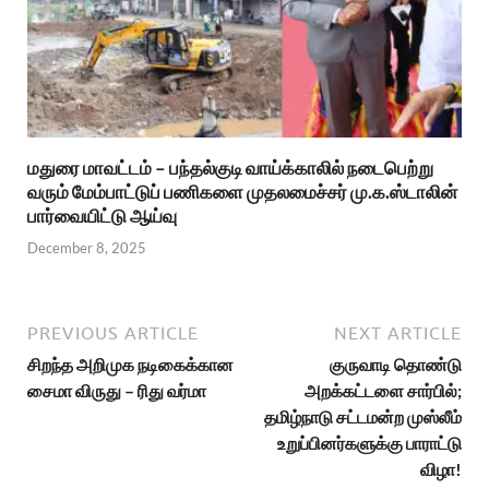
மதுரை மாவட்டம் – பந்தல்குடி வாய்க்காலில் நடைபெற்று
வரும் மேம்பாட்டுப் பணிகளை முதலமைச்சர் மு.க.ஸ்டாலின்
பார்வையிட்டு ஆய்வு
December 8, 2025
PREVIOUS ARTICLE
NEXT ARTICLE
சிறந்த அறிமுக நடிகைக்கான
குருவாடி தொண்டு
சைமா விருது – ரிது வர்மா
அறக்கட்டளை சார்பில்;
தமிழ்நாடு சட்டமன்ற முஸ்லீம்
உறுப்பினர்களுக்கு பாராட்டு
விழா!