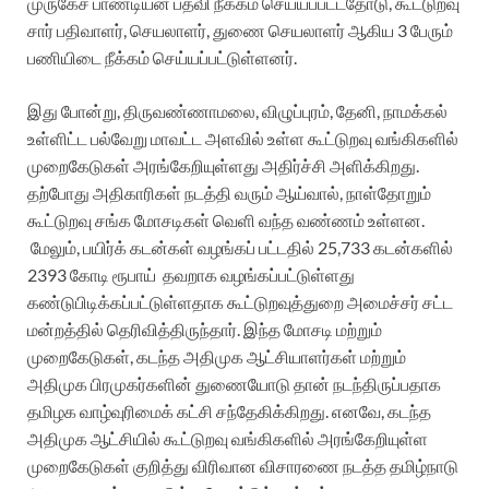
முருகேச பாண்டியன் பதவி நீக்கம் செய்யப்பட்டதோடு, கூட்டுறவு
சார் பதிவாளர், செயலாளர், துணை செயலாளர் ஆகிய 3 பேரும்
பணியிடை நீக்கம் செய்யப்பட்டுள்ளனர்.
இது போன்று, திருவண்ணாமலை, விழுப்புரம், தேனி, நாமக்கல்
உள்ளிட்ட பல்வேறு மாவட்ட அளவில் உள்ள கூட்டுறவு வங்கிகளில்
முறைகேடுகள் அரங்கேறியுள்ளது அதிர்ச்சி அளிக்கிறது.
தற்போது அதிகாரிகள் நடத்தி வரும் ஆய்வால், நாள்தோறும்
கூட்டுறவு சங்க மோசடிகள் வெளி வந்த வண்ணம் உள்ளன.
மேலும், பயிர்க் கடன்கள் வழங்கப் பட்டதில் 25,733 கடன்களில்
2393 கோடி ரூபாய் தவறாக வழங்கப்பட்டுள்ளது
கண்டுபிடிக்கப்பட்டுள்ளதாக கூட்டுறவுத்துறை அமைச்சர் சட்ட
மன்றத்தில் தெரிவித்திருந்தார். இந்த மோசடி மற்றும்
முறைகேடுகள், கடந்த அதிமுக ஆட்சியாளர்கள் மற்றும்
அதிமுக பிரமுகர்களின் துணையோடு தான் நடந்திருப்பதாக
தமிழக வாழ்வுரிமைக் கட்சி சந்தேகிக்கிறது. எனவே, கடந்த
அதிமுக ஆட்சியில் கூட்டுறவு வங்கிகளில் அரங்கேறியுள்ள
முறைகேடுகள் குறித்து விரிவான விசாரணை நடத்த தமிழ்நாடு