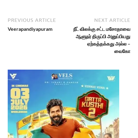
PREVIOUS ARTICLE
NEXT ARTICLE
Veerapandiyapuram
நீட் விலக்கு சட்ட மசோதாவை
ஆளுநர் திருப்பி அனுப்பியது
ஏற்கத்தக்கது அல்ல –
வைகோ