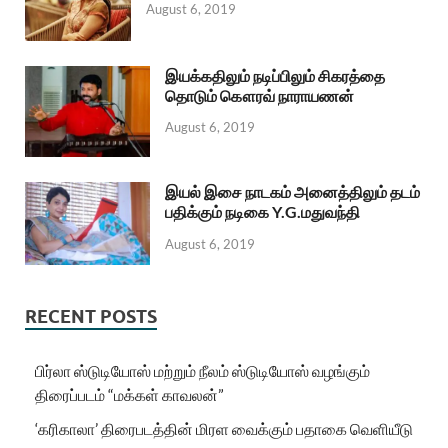
August 6, 2019
இயக்கதிலும் நடிப்பிலும் சிகரத்தை
தொடும் கௌரவ் நாராயணன்
August 6, 2019
இயல் இசை நாடகம் அனைத்திலும் தடம்
பதிக்கும் நடிகை Y.G.மதுவந்தி
August 6, 2019
RECENT POSTS
பிர்லா ஸ்டுடியோஸ் மற்றும் நீலம் ஸ்டுடியோஸ் வழங்கும்
திரைப்படம் “மக்கள் காவலன்”
‘கரிகாலா’ திரைபடத்தின் மிரள வைக்கும் பதாகை வெளியீடு