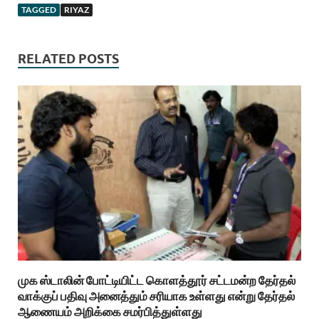
TAGGED
RIYAZ
RELATED POSTS
முக ஸ்டாலின் போட்டியிட்ட கொளத்தூர் சட்டமன்ற தேர்தல்
வாக்குப் பதிவு அனைத்தும் சரியாக உள்ளது என்று தேர்தல்
ஆணையம் அறிக்கை சமர்பித்துள்ளது