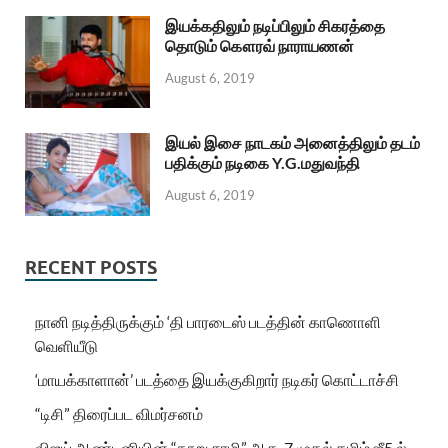
இயக்கதிலும் நடிப்பிலும் சிகரத்தை
தொடும் கௌரவ் நாராயணன்
August 6, 2019
இயல் இசை நாடகம் அனைத்திலும் தடம்
பதிக்கும் நடிகை Y.G.மதுவந்தி
August 6, 2019
RECENT POSTS
நானி நடித்திருக்கும் ‘தி பாரடைஸ் படத்தின் காணொளி
வெளியீடு
‘மாயக்காளான்’ படத்தை இயக்குகிறார் நடிகர் கொட்டாச்சி
“டிசி” திரைப்பட விமர்சனம்
விஜய் ஆண்டனியின் “நூறு சாமி” ஆக. 7 முதல் தமிழ் ஜீ5 ல்