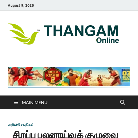
August 9, 2026
T
online
news
On
portal
MAIN MENU
மாநிலச்செய்திகள்
சிறப்பு புலனாய்வுக் குழுவை