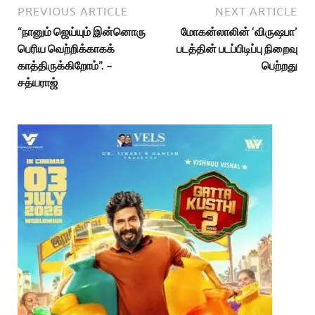
PREVIOUS ARTICLE
NEXT ARTICLE
“நானும் ஜெய்யும் இன்னொரு
மோகன்லாலின் ‘விருஷபா’
பெரிய வெற்றிக்காகக்
படத்தின் படப்பிடிப்பு நிறைவு
காத்திருக்கிறோம்”. –
பெற்றது
சத்யராஜ்