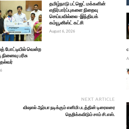
தமிழ்நாடு பட்ஜெட் மக்களின்
எதிர்பார்ப்புகளை நிறைவு
செய்யவில்லை -இந்தியக்
கம்யூனிஸ்ட் கட்சி
August 6, 2026
த் போட்டியில் வென்ற
c
ு நினைவு பரிசு
A
தல்வர்
26
NEXT ARTICLE
விஷால் ஆர்யா நடிக்கும் எனிமி படத்தின் டிரைலரை
தெறிக்கவிடும் சாம் சி.எஸ்.