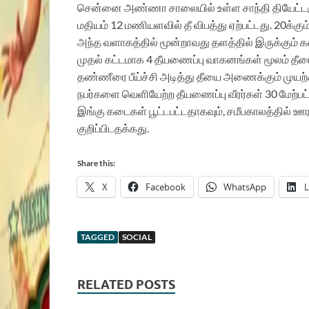
சென்னை அண்ணா சாலையில் உள்ள சாந்தி தியேட்டரு
மதியம் 12 மணியளவில் தீ விபத்து ஏற்பட்டது. 20க்க
அந்த வளாகத்தில் மூன்றாவது தளத்தில் இருக்கும் க
முதல் கட்டமாக 4 தீயணைப்பு வாகனங்கள் மூலம் தீய
தண்ணீரை பீய்ச்சி அடித்து தீயை அணைக்கும் முயற்சி
நபர்களை வெளியேற்ற தீயணைப்பு வீரர்கள் 30 மேற்ப
இங்கு கடைகள் பூட்டபட்டதாகவும், சமீபகாலத்தில் 
குறிப்பிடதக்கது.
Share this:
X
Facebook
WhatsApp
L
TAGGED
SOCIAL
RELATED POSTS