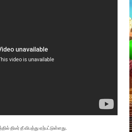
ிடீர் தீ விபத்து ஏற்பட்டுள்ளது.