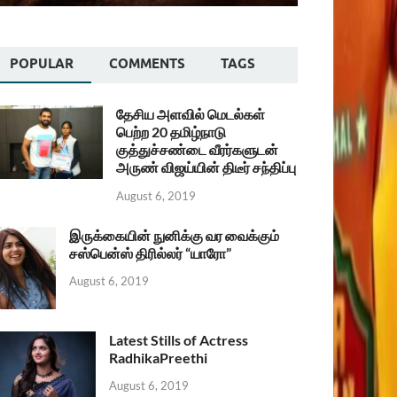
POPULAR
COMMENTS
TAGS
தேசிய அளவில் மெடல்கள்
பெற்ற 20 தமிழ்நாடு
குத்துச்சண்டை வீரர்களுடன்
அருண் விஜய்யின் திடீர் சந்திப்பு
August 6, 2019
இருக்கையின் நுனிக்கு வர வைக்கும்
சஸ்பென்ஸ் திரில்லர் “யாரோ”
August 6, 2019
Latest Stills of Actress
RadhikaPreethi
August 6, 2019