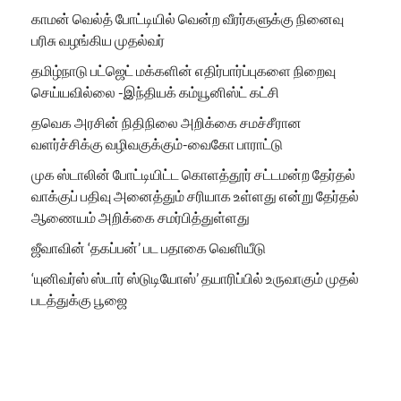
காமன் வெல்த் போட்டியில் வென்ற வீரர்களுக்கு நினைவு
பரிசு வழங்கிய முதல்வர்
தமிழ்நாடு பட்ஜெட் மக்களின் எதிர்பார்ப்புகளை நிறைவு
செய்யவில்லை -இந்தியக் கம்யூனிஸ்ட் கட்சி
தவெக அரசின் நிதிநிலை அறிக்கை சமச்சீரான
வளர்ச்சிக்கு வழிவகுக்கும்-வைகோ பாராட்டு
முக ஸ்டாலின் போட்டியிட்ட கொளத்தூர் சட்டமன்ற தேர்தல்
வாக்குப் பதிவு அனைத்தும் சரியாக உள்ளது என்று தேர்தல்
ஆணையம் அறிக்கை சமர்பித்துள்ளது
ஜீவாவின் ‘தகப்பன்’ பட பதாகை வெளியீடு
‘யுனிவர்ஸ் ஸ்டார் ஸ்டுடியோஸ்’ தயாரிப்பில் உருவாகும் முதல்
படத்துக்கு பூஜை