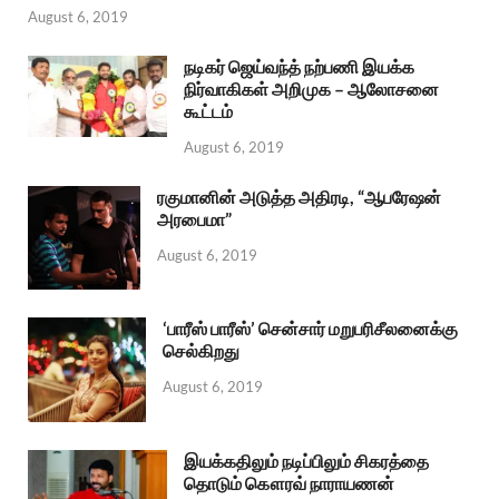
August 6, 2019
நடிகர் ஜெய்வந்த் நற்பணி இயக்க
நிர்வாகிகள் அறிமுக – ஆலோசனை
கூட்டம்
August 6, 2019
ரகுமானின் அடுத்த அதிரடி, “ஆபரேஷன்
அரபைமா”
August 6, 2019
‘பாரீஸ் பாரீஸ்’ சென்சார் மறுபரிசீலனைக்கு
செல்கிறது
August 6, 2019
இயக்கதிலும் நடிப்பிலும் சிகரத்தை
தொடும் கௌரவ் நாராயணன்