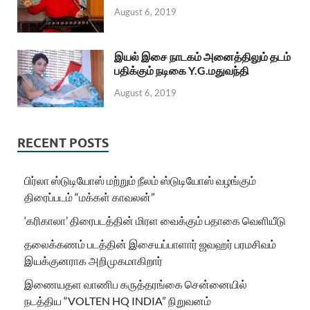
August 6, 2019
இயல் இசை நாடகம் அனைத்திலும் தடம்
பதிக்கும் நடிகை Y.G.மதுவந்தி
August 6, 2019
RECENT POSTS
பிர்லா ஸ்டுடியோஸ் மற்றும் நீலம் ஸ்டுடியோஸ் வழங்கும்
திரைப்படம் “மக்கள் காவலன்”
‘கரிகாலா’ திரைபடத்தின் மிரள வைக்கும் பதாகை வெளியீடு
தலைக்கணம் படத்தின் இசையப்பாளார் ஜவஹர் பரமசிவம்
இயக்குனராக அறிமுகமாகிறார்
இணையதள வாணிப கருத்தரங்கை சென்னையில்
நடத்திய “VOLTEN HQ INDIA” நிறுவனம்