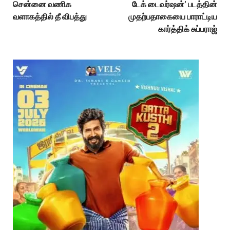
சென்னை வணிக
டேக் டைவர்ஷன்’ படத்தின்
வளாகத்தில் தீ விபத்து
முதற்பதாகையை பாராட்டிய
கார்த்திக் சுப்பராஜ்