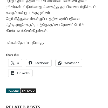
மற்றும் இப்படத்தில் சாம் சி எஸ் ஸின் பின்னணி இசை
ரசிகர்கள் மட்டுமல்லாது அனைத்து தரப்பினரையும் நிச்சயம்
கவரும் என்று படக்குழுவினர்
தெரிவித்துள்ளார்கள்.இப்படத்தின் ஒளிப்பதிவை
ஆர்.டி.ராஜசேகரும், படத்தொகுப்பை ரேமண்ட் டெரிக்
கிரஸ்டாவும் செய்கிறார்கள்.
மக்கள் தொடர்பு: தியாகு.
Share this:
X
Facebook
WhatsApp
LinkedIn
TAGGED
THIYAGU
RELATED POSTS